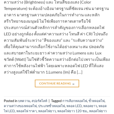
ความสว่าง (Brightness) และ โทนสีของแสง (Color
Temperature) จะต้องอ้างอิงมาตรฐานที่ชัดเจน เช่น มาตรฐาน
อาคาร มาตรฐานความปลอดภัยในการทำงาน และหลัก
สรีรวิทยาของมนุษย์ ไม่ใช่เพียงการคาดเดาหรือใช้
ประสบการณ์ส่วนตัวหลักการสำคัญของการเลือกหลอดไฟ
LED อย่างถูกต้อง ตั้งแต่ค่าความสว่าง โทนสี ค่า CRI ไปจนถึง
ความสัมพันธ์ระหว่าง “สีของแสง” และ “ระดับความสว่าง”
เพื่อให้คุณสามารถเลือกใช้งานได้อย่างเหมาะสม ปลอดภัย
และสบายตาในระยะยาว ค่าความสว่าง Lumens และ Lux
ชวัตต์ (Watt) ไม่ใช่ตัวชี้วัดความสว่างอีกต่อไป เพราะเป็นเพียง
ค่าการใช้พลังงานไฟฟ้า โดยเฉพาะหลอดไฟ LED ที่ให้แสง
สว่างสูงแต่ใช้ไฟต่ำมาก 1.Lumens (lm) คือ […]
CONTINUE READING
→
Posted in
บทความ
,
สปอร์ตไลท์
|
Tagged
การเลือกหลอดไฟ
,
ขั้วหลอดไฟ
,
ความสว่างของหลอดไฟ
,
ประเภทขั้วหลอดไฟ
,
หลอด LED
,
หลอดยาว
,
หลอด
ไฟ LED
,
หลอดไฟ ราคา
,
หลอดไฟยาว
,
หลอดไฟยาว 120 ซม.
,
หลอดไฟยาว