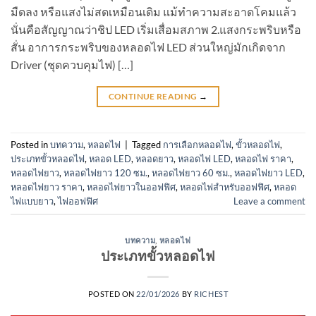
มืดลง หรือแสงไม่สดเหมือนเดิม แม้ทำความสะอาดโคมแล้ว
นั่นคือสัญญาณว่าชิป LED เริ่มเสื่อมสภาพ 2.แสงกระพริบหรือ
สั่น อาการกระพริบของหลอดไฟ LED ส่วนใหญ่มักเกิดจาก
Driver (ชุดควบคุมไฟ) […]
CONTINUE READING
→
Posted in
บทความ
,
หลอดไฟ
|
Tagged
การเลือกหลอดไฟ
,
ขั้วหลอดไฟ
,
ประเภทขั้วหลอดไฟ
,
หลอด LED
,
หลอดยาว
,
หลอดไฟ LED
,
หลอดไฟ ราคา
,
หลอดไฟยาว
,
หลอดไฟยาว 120 ซม.
,
หลอดไฟยาว 60 ซม.
,
หลอดไฟยาว LED
,
หลอดไฟยาว ราคา
,
หลอดไฟยาวในออฟฟิศ
,
หลอดไฟสำหรับออฟฟิศ
,
หลอด
ไฟแบบยาว
,
ไฟออฟฟิศ
Leave a comment
บทความ
,
หลอดไฟ
ประเภทขั้วหลอดไฟ
POSTED ON
22/01/2026
BY
RICHEST