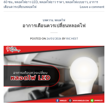
60 ซม.
,
หลอดไฟยาว LED
,
หลอดไฟยาว ราคา
,
หลอดไฟแบบยาว
,
อาการ
เตือนควรเปลี่ยนหลอดไฟ
Leave a comment
บทความ
,
หลอดไฟ
อาการเตือนควรเปลี่ยนหลอดไฟ
POSTED ON
26/01/2026
BY
RICHEST