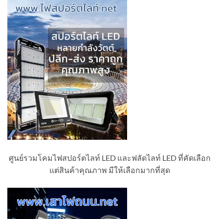
ศูนย์รวมโคมไฟสปอร์ตไลท์ LED และฟลัดไลท์ LED ที่คัดเลือก
แต่สินค้าคุณภาพ มีให้เลือกมากที่สุด