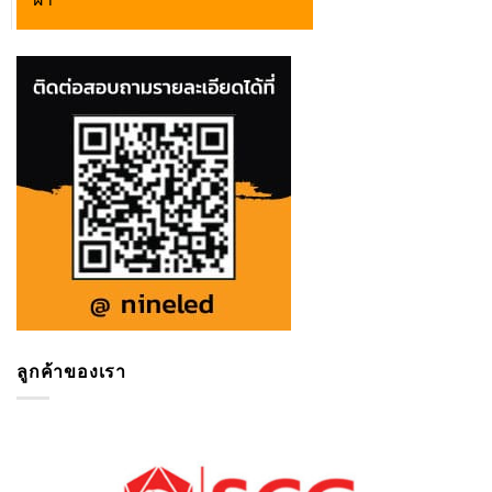
ลูกค้าของเรา