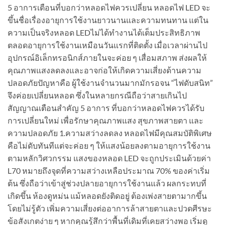
5 อาการเตือนที่บอกว่าหลอดไฟควรเปลี่ยน หลอดไฟ LED จะ
ขึ้นชื่อเรื่องอายุการใช้งานยาวนานและความทนทาน แต่ใน
ความเป็นจริงหลอด LEDไม่ได้ทำงานได้เต็มประสิทธิภาพ
ตลอดอายุการใช้งานเหมือนวันแรกที่ติดตั้ง เมื่อเวลาผ่านไป
อุปกรณ์อิเล็กทรอนิกส์ภายในจะค่อย ๆ เสื่อมสภาพ ส่งผลให้
คุณภาพแสงลดลงและอาจก่อให้เกิดความเสี่ยงด้านความ
ปลอดภัยปัญหาคือ ผู้ใช้งานจำนวนมากมักรอจน “ไฟดับสนิท”
จึงค่อยเปลี่ยนหลอด ซึ่งในหลายกรณีถือว่าสายเกินไป
สัญญาณเตือนสำคัญ 5 อาการ ที่บอกว่าหลอดไฟควรได้รับ
การเปลี่ยนใหม่ เพื่อรักษาคุณภาพแสง สุขภาพสายตา และ
ความปลอดภัย 1.ความสว่างลดลง หลอดไฟมีคุณสมบัติพิเศษ
คือไม่ดับทันทีแต่จะค่อย ๆ ให้แสงน้อยลงตามอายุการใช้งาน
ตามหลักวิศวกรรม แสงของหลอด LED จะถูกประเมินด้วยค่า
L70 หมายถึงจุดที่ความสว่างเหลือประมาณ 70% ของค่าเริ่ม
ต้น ซึ่งถือว่าเข้าสู่ช่วงปลายอายุการใช้งานแล้ว ผลกระทบที่
เกิดขึ้น ห้องดูหม่น แม้หลอดยังติดอยู่ ต้องเพ่งสายตามากขึ้น
โดยไม่รู้ตัว เพิ่มความเสี่ยงต่ออาการล้าสายตาและปวดศีรษะ
ข้อสังเกตง่าย ๆ หากคุณรู้สึกว่าพื้นที่เดิมที่เคยสว่างพอ เริ่มดู