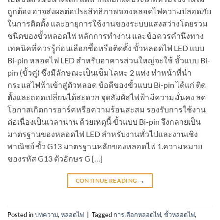
ถูกต้อง อาจส่งผลต่อประสิทธิภาพของหลอดไฟความปลอดภัย
ในการติดตั้ง และอายุการใช้งานของระบบแสงสว่างโดยรวม
ชนิดของขั้วหลอดไฟ หลักการทำงาน และข้อควรคำนึงทาง
เทคนิคที่ควรรู้ก่อนเลือกซื้อหรือติดตั้ง ขั้วหลอดไฟ LED แบบ
Bi-pin หลอดไฟ LED สำหรับอาคารส่วนใหญ่จะใช้ ขั้วแบบ Bi-
pin (ขั้วคู่) ซึ่งมีลักษณะเป็นเข็มโลหะ 2 แท่ง ทำหน้าที่นำ
กระแสไฟฟ้าเข้าสู่ตัวหลอด ข้อดีของขั้วแบบ Bi-pin ได้แก่ ติด
ตั้งและถอดเปลี่ยนได้สะดวก จุดสัมผัสไฟฟ้ามีความมั่นคง ลด
โอกาสเกิดการอาร์คหรือความร้อนสะสม รองรับการใช้งาน
ต่อเนื่องเป็นเวลานาน ด้วยเหตุนี้ ขั้วแบบ Bi-pin จึงกลายเป็น
มาตรฐานของหลอดไฟ LED สำหรับงานทั่วไปและงานเชิง
พาณิชย์ ขั้ว G13 มาตรฐานหลักของหลอดไฟ 1.ความหมาย
ของรหัส G13 ตัวอักษร G […]
CONTINUE READING
→
Posted in
บทความ
,
หลอดไฟ
|
Tagged
การเลือกหลอดไฟ
,
ขั้วหลอดไฟ
,