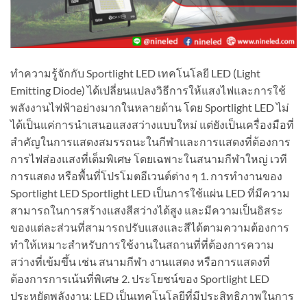
ทำความรู้จักกับ Sportlight LED เทคโนโลยี LED (Light
Emitting Diode) ได้เปลี่ยนแปลงวิธีการให้แสงไฟและการใช้
พลังงานไฟฟ้าอย่างมากในหลายด้าน โดย Sportlight LED ไม่
ได้เป็นแค่การนำเสนอแสงสว่างแบบใหม่ แต่ยังเป็นเครื่องมือที่
สำคัญในการแสดงสมรรถนะในกีฬาและการแสดงที่ต้องการ
การไฟส่องแสงที่เต็มพิเศษ โดยเฉพาะในสนามกีฬาใหญ่ เวที
การแสดง หรือพื้นที่โปรโมตอีเวนต์ต่าง ๆ 1. การทำงานของ
Sportlight LED Sportlight LED เป็นการใช้แผ่น LED ที่มีความ
สามารถในการสร้างแสงสีสว่างได้สูง และมีความเป็นอิสระ
ของแต่ละส่วนที่สามารถปรับแสงและสีได้ตามความต้องการ
ทำให้เหมาะสำหรับการใช้งานในสถานที่ที่ต้องการความ
สว่างที่เข้มขึ้น เช่น สนามกีฬา งานแสดง หรือการแสดงที่
ต้องการการเน้นที่พิเศษ 2. ประโยชน์ของ Sportlight LED
ประหยัดพลังงาน: LED เป็นเทคโนโลยีที่มีประสิทธิภาพในการ