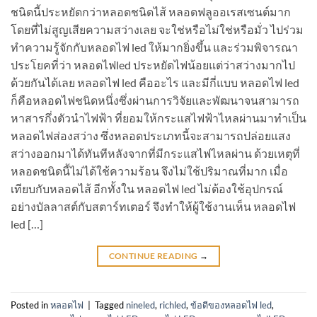
ชนิดนี้ประหยัดกว่าหลอดชนิดไส้ หลอดฟลูออเรสเซนต์มาก
โดยที่ไม่สูญเสียความสว่างเลย จะใช่หรือไม่ใช่หรือมั่ว ไปร่วม
ทำความรู้จักกับหลอดไฟ led ให้มากยิ่งขึ้น และร่วมพิจารณา
ประโยคที่ว่า หลอดไฟled ประหยัดไฟน้อยแต่ว่าสว่างมากไป
ด้วยกันได้เลย หลอดไฟ led คืออะไร และมีกี่แบบ หลอดไฟ led
ก็คือหลอดไฟชนิดหนึ่งซึ่งผ่านการวิจัยและพัฒนาจนสามารถ
หาสารกึ่งตัวนำไฟฟ้า ที่ยอมให้กระแสไฟฟ้าไหลผ่านมาทำเป็น
หลอดไฟส่องสว่าง ซึ่งหลอดประเภทนี้จะสามารถปล่อยแสง
สว่างออกมาได้ทันทีหลังจากที่มีกระแสไฟไหลผ่าน ด้วยเหตุที่
หลอดชนิดนี้ไม่ได้ใช้ความร้อน จึงไม่ใช้ปริมาณที่มาก เมื่อ
เทียบกับหลอดไส้ อีกทั้งใน หลอดไฟ led ไม่ต้องใช้อุปกรณ์
อย่างบัลลาสต์กับสตาร์ทเตอร์ จึงทำให้ผู้ใช้งานเห็น หลอดไฟ
led […]
CONTINUE READING
→
Posted in
หลอดไฟ
|
Tagged
nineled
,
richled
,
ข้อดีของหลอดไฟ led
,