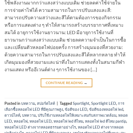
ใช้พลังงานมากกว่าแสงสว่างแบบเดิม ช่วยลดค่าใช้จ่ายใน
การจ่ายค่าไฟได้ ความสามารถในการปรับแสงและสี:
สามารถปรับความสว่างและสีได้ตามต้องการของกิจกรรม
หรือการแสดงต่าง ๆ ทำให้สามารถสร้างบรรยากาศที่เหมาะ
สมได้ อายุการใช้งานยาวนาน: LED มีอายุการใช้งานที่
ยาวนานกว่าแสงสว่างแบบเดิม ช่วยลดความจำเป็นในการซื้อ
และเปลี่ยนตัวหลอดไฟบ่อยครั้ง การสร้างมุมมองที่สวยงาม:
ด้วยความสามารถในการปรับแสงและสีได้หลากหลาย ทำให้
เกิดมุมมองที่สวยงามและน่าทึ่งในการแสดงทั้งในสนามกีฬา
งานแสดง หรืออีเวนต์ต่าง ๆการใช้งานของ […]
CONTINUE READING
→
Posted in
บทความ
,
สปอร์ตไลท์
|
Tagged
Sportlight
,
Sportlight LED
,
การ
เลือกซื้อหลอดไฟ LED ที่มีคุณภาพสูง
,
ข้อดีของ LED
,
ข้อดีของหลอดไฟ led
,
ดาวน์ไลท์
,
บทความ
,
ปรับใช้งานหลอดไฟให้เหมาะสมกับสภาพแวดล้อม
,
หลอด
LED
,
หลอดไฟ
,
หลอดไฟ LED
,
หลอดไฟ led ดีไหม
,
หลอดไฟ led ดีไหม pantip
,
หลอดไฟ LED ต่างจากหลอดธรรมดาอย่างไร
,
หลอดไฟ LED ต่างจากหลอด
ปกติอย่างไร
,
หลอดไฟ LED ที่มีคุณภาพสูง
,
ารบำรุงรักษาหลอดไฟที่เหมาะสม
,