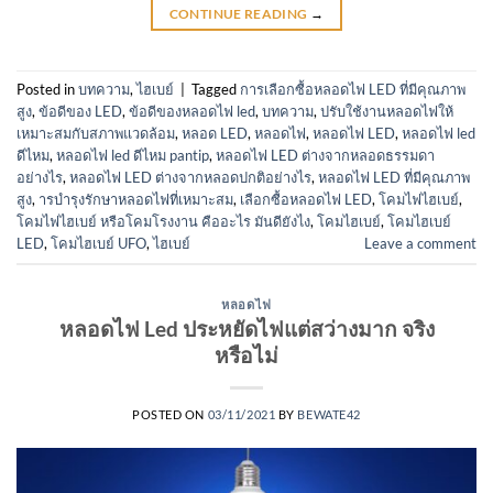
CONTINUE READING
→
Posted in
บทความ
,
ไฮเบย์
|
Tagged
การเลือกซื้อหลอดไฟ LED ที่มีคุณภาพ
สูง
,
ข้อดีของ LED
,
ข้อดีของหลอดไฟ led
,
บทความ
,
ปรับใช้งานหลอดไฟให้
เหมาะสมกับสภาพแวดล้อม
,
หลอด LED
,
หลอดไฟ
,
หลอดไฟ LED
,
หลอดไฟ led
ดีไหม
,
หลอดไฟ led ดีไหม pantip
,
หลอดไฟ LED ต่างจากหลอดธรรมดา
อย่างไร
,
หลอดไฟ LED ต่างจากหลอดปกติอย่างไร
,
หลอดไฟ LED ที่มีคุณภาพ
สูง
,
ารบำรุงรักษาหลอดไฟที่เหมาะสม
,
เลือกซื้อหลอดไฟ LED
,
โคมไฟไฮเบย์
,
โคมไฟไฮเบย์ หรือโคมโรงงาน คืออะไร มันดียังไง
,
โคมไฮเบย์
,
โคมไฮเบย์
LED
,
โคมไฮเบย์ UFO
,
ไฮเบย์
Leave a comment
หลอดไฟ
หลอดไฟ Led ประหยัดไฟแต่สว่างมาก จริง
หรือไม่
POSTED ON
03/11/2021
BY
BEWATE42