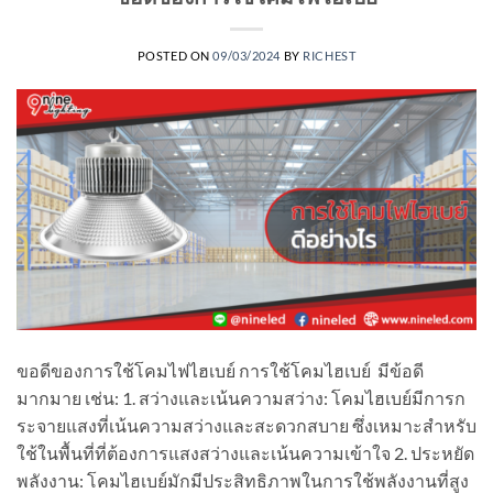
POSTED ON
09/03/2024
BY
RICHEST
ขอดีของการใช้โคมไฟไฮเบย์ การใช้โคมไฮเบย์ มีข้อดี
มากมาย เช่น: 1. สว่างและเน้นความสว่าง: โคมไฮเบย์มีการก
ระจายแสงที่เน้นความสว่างและสะดวกสบาย ซึ่งเหมาะสำหรับ
ใช้ในพื้นที่ที่ต้องการแสงสว่างและเน้นความเข้าใจ 2. ประหยัด
พลังงาน: โคมไฮเบย์มักมีประสิทธิภาพในการใช้พลังงานที่สูง