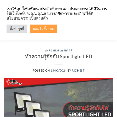
Skip
จำหน่ายโคมตะแกรง ทุกรูปแบบ
เราใช้คุกกี้เพื่อพัฒนาประสิทธิภาพ และประสบการณ์ที่ดีในการ
to
ใช้เว็บไซต์ของคุณ คุณสามารถศึกษารายละเอียดได้ที่
content
0
นโยบายความเป็นส่วนตัว
ตั้งค่าคุกกี้
ยอมรับทั้งหมด
TAG ARCHIVES:
ข้อดีของหลอดไฟ LED
บทความ
,
สปอร์ตไลท์
ทำความรู้จักกับ Sportlight LED
POSTED ON
13/03/2024
BY
RICHEST