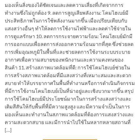
มองเห็นสิ่งของได้ชัดเจนและลดความเสี่ยงที่เกิดจากการ
ทำงานซึ่งไม่ถูกต้อง 9. ลดการสูญเสียพลังงาน: โคมไฮเบย์มี
ประสิทธิภาพในการใช้พลังงานมากขึ้น เมื่อเปรียบเทียบกับ
แสงสว่างอื่นๆ ทำให้ลดการใช้งานไฟฟ้าและลดค่าใช้จ่ายใน
การดูแลรักษา 10. ลดการกระจายความร้อน: โคมไฮเบย์มักมี
การออกแบบเพื่อลดการส่งออกความร้อนมากที่สุด ซึ่งช่วยลด
การเพิ่มอุณหภูมิในพื้นที่และช่วยลดการใช้งานระบบระบาย
อากาศเพื่อความสบายของพนักงานและความคงทนของ
สินค้า 11. สร้างสภาพแวดล้อมที่ดี: การใช้โคมไฮเบย์ช่วยใน
การสร้างสภาพแวดล้อมที่มีแสงสว่างที่เหมาะสมและสะดวก
สบาย ทำให้บรรยากาศในพื้นที่ทำงานหรือการดำเนินกิจกรรม
ที่มีการใช้งานโคมไฮเบย์เป็นที่น่าอยู่และเชิงบวกมากขึ้น สรุป
การใช้โคมไฮเบย์มีประโยชน์มากในการสร้างแสงสว่างและ
เติมสีสันให้กับพื้นที่ที่มีความสูงสูง และมีความจำเป็นในการ
มองเห็นและทำงานในสภาพแวดล้อมที่ต้องการแสงสว่างและ
ความสะดวกสบาย และมีการนำไปใช้ในหลากหลายสถานที่
[…]