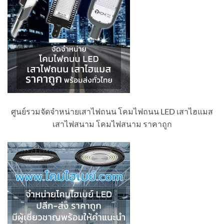
ศูนย์รวมจัดจำหน่ายเสาไฟถนน โคมไฟถนน LED เสาไฮแมส
เสาไฟสนาม โคมไฟสนาม ราคาถูก