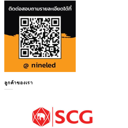
ลูกค้าของเรา