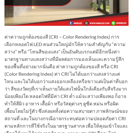
ค่าความถูกต้องของสี (CRI – Color Rendering Index) การ
เลือกหลอดไฟ LED คนส่วนใหญ่มักให้ความสำคัญกับ “ความ
สว่าง” หรือ “โทนสีของแสง” เป็นอันดับแรกแต่มีอีกหนึ่งค่า
มาตรฐานทางแสงสว่างที่มีผลต่อการมองเห็นและความรู้สึก
ของพื้นที่อย่างมากนั่นคือ ค่าความถูกต้องของสี หรือ CRI
(Color Rendering Index) ค่า CRI ไม่ได้บอกว่าแสงสว่างแค่
ไหน และไม่ได้บอกว่าแสงออกเหลืองหรือขาวแต่เป็นค่าที่บอก
ว่า สีของวัตถุที่เราเห็นภายใต้แสงไฟนั้นใกล้เคียงกับสีจริงมาก
น้อยเพียงใด หลอดไฟที่มีค่า CRI ต่ำ แม้จะสว่างเพียงพอ ก็อาจ
ทำให้สีผิว อาหาร เสื้อผ้า หรือวัสดุต่างๆ ดูซีด หม่น หรือผิด
เพี้ยนโดยไม่รู้ตัว ซึ่งส่งผลทั้งต่อความสบายตา ภาพลักษณ์ของ
สถานที่ และในบางกรณีอาจกระทบต่อความปลอดภัยค่า CRI
ตามหลักการที่ใช้จริงในมาตรฐานสากล เพื่อให้คุณเข้าใจและ