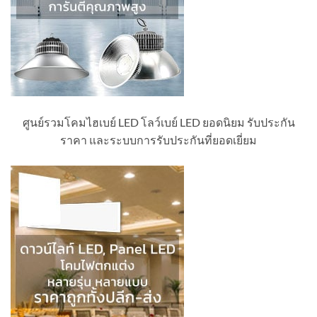
ศูนย์รวมโคมไฮเบย์ LED โลว์เบย์ LED ยอดนิยม รับประกัน
ราคา และระบบการรับประกันที่ยอดเยี่ยม