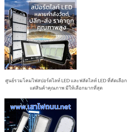
ศูนย์รวมโคมไฟสปอร์ตไลท์ LED และฟลัดไลท์ LED ที่คัดเลือก
แต่สินค้าคุณภาพ มีให้เลือกมากที่สุด