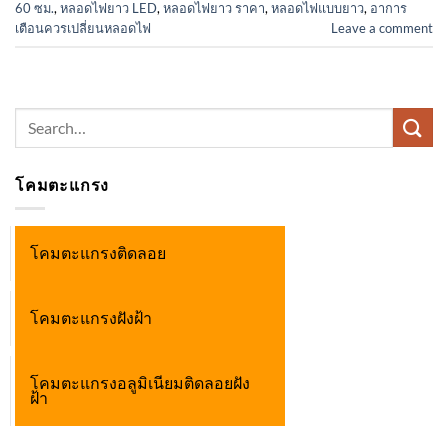
60 ซม.
,
หลอดไฟยาว LED
,
หลอดไฟยาว ราคา
,
หลอดไฟแบบยาว
,
อาการ
เตือนควรเปลี่ยนหลอดไฟ
Leave a comment
Search
for:
โคมตะแกรง
โคมตะแกรงติดลอย
โคมตะแกรงฝังฝ้า
โคมตะแกรงอลูมิเนียมติดลอยฝัง
ฝ้า