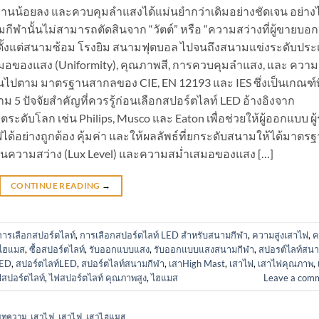
งานน้อยลง และควบคุมลำแสงได้แม่นยำกว่าเดิมอย่างชัดเจน อย่าง
ีฬานั้นไม่สามารถตัดสินจาก “วัตต์” หรือ “ความสว่างที่ผู้ขายบอก
ตั้งแต่สนามซ้อม โรงยิม สนามฟุตบอล ไปจนถึงสนามแข่งระดับประ
สมอของแสง (Uniformity), คุณภาพสี, การควบคุมลำแสง, และ ความ
็นไปตาม มาตรฐานสากลของ CIE, EN 12193 และ IES ซึ่งเป็นเกณฑ์ที
 ปัจจัยสำคัญที่ควรรู้ก่อนเลือกสปอร์ตไลท์ LED อ้างอิงจาก
ดับโลก เช่น Philips, Musco และ Eaton เพื่อช่วยให้ผู้ออกแบบ ผู้
อย่างถูกต้อง คุ้มค่า และให้ผลลัพธ์ที่ยกระดับสนามให้ได้มาตร
านความสว่าง (Lux Level) และความสม่ำเสมอของแสง […]
CONTINUE READING
→
การเลือกสปอร์ตไลท์
,
การเลือกสปอร์ตไลท์ LED สำหรับสนามกีฬา
,
ความสูงเสาไฟ
,
ค
ฟไฮแมส
,
ซื้อสปอร์ตไลท์
,
รับออกแบบแสง
,
รับออกแบบแสงสนามกีฬา
,
สปอรต์ไลท์สน
LED
,
สปอร์ตไลท์LED
,
สปอร์ตไลท์สนามกีฬา
,
เสาHigh Mast
,
เสาไฟ
,
เสาไฟคุณภาพ
,
สปอร์ตไลท์
,
ไฟสปอร์ตไลท์ คุณภาพสูง
,
ไฮแมส
Leave a com
บทความ
,
เสาไฟ
,
เสาไฟ
,
เสาไฮแมส