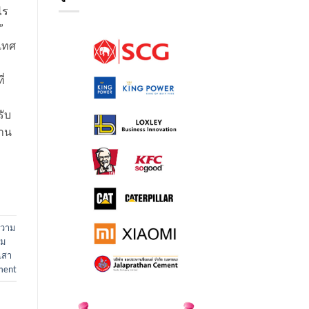
ไร
”
เทศ
่
รับ
ฐาน
วาม
าม
เสา
ment