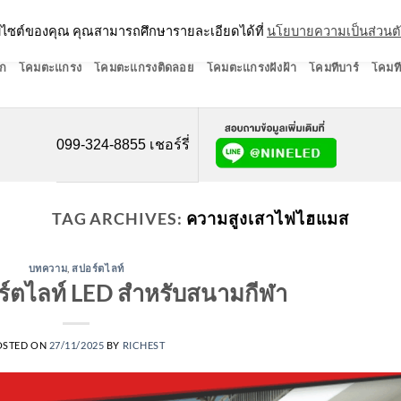
ว็บไซต์ของคุณ คุณสามารถศึกษารายละเอียดได้ที่
นโยบายความเป็นส่วนต
ก
โคมตะแกรง
โคมตะแกรงติดลอย
โคมตะแกรงฝังฝ้า
โคมทีบาร์
โคมที
099-324-8855 เชอร์รี่
TAG ARCHIVES:
ความสูงเสาไฟไฮแมส
บทความ
,
สปอร์ตไลท์
ร์ตไลท์ LED สำหรับสนามกีฬา
OSTED ON
27/11/2025
BY
RICHEST