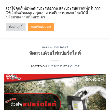
Skip
จำหน่ายโคมตะแกรง ทุกรูปแบบ
เราใช้คุกกี้เพื่อพัฒนาประสิทธิภาพ และประสบการณ์ที่ดีในการ
to
ใช้เว็บไซต์ของคุณ คุณสามารถศึกษารายละเอียดได้ที่
content
0
นโยบายความเป็นส่วนตัว
ตั้งค่าคุกกี้
ยอมรับทั้งหมด
TAG ARCHIVES:
จัดสวนด้วยไฟสปอร์ตไลท์
บทความ
,
สปอร์ตไลท์
จัดสวนด้วยไฟสปอร์ตไลท์
POSTED ON
11/07/2025
BY
RICHEST