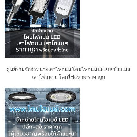
ศูนย์รวมจัดจำหน่ายเสาไฟถนน โคมไฟถนน LED เสาไฮแมส
เสาไฟสนาม โคมไฟสนาม ราคาถูก