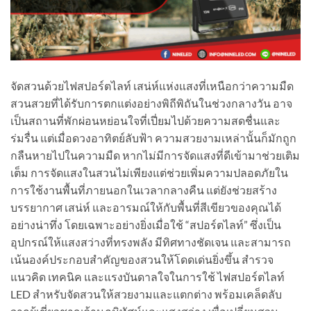
จัดสวนด้วยไฟสปอร์ตไลท์ เสน่ห์แห่งแสงที่เหนือกว่าความมืด
สวนสวยที่ได้รับการตกแต่งอย่างพิถีพิถันในช่วงกลางวัน อาจ
เป็นสถานที่พักผ่อนหย่อนใจที่เปี่ยมไปด้วยความสดชื่นและ
ร่มรื่น แต่เมื่อดวงอาทิตย์ลับฟ้า ความสวยงามเหล่านั้นก็มักถูก
กลืนหายไปในความมืด หากไม่มีการจัดแสงที่ดีเข้ามาช่วยเติม
เต็ม การจัดแสงในสวนไม่เพียงแต่ช่วยเพิ่มความปลอดภัยใน
การใช้งานพื้นที่ภายนอกในเวลากลางคืน แต่ยังช่วยสร้าง
บรรยากาศ เสน่ห์ และอารมณ์ให้กับพื้นที่สีเขียวของคุณได้
อย่างน่าทึ่ง โดยเฉพาะอย่างยิ่งเมื่อใช้ “สปอร์ตไลท์” ซึ่งเป็น
อุปกรณ์ให้แสงสว่างที่ทรงพลัง มีทิศทางชัดเจน และสามารถ
เน้นองค์ประกอบสำคัญของสวนให้โดดเด่นยิ่งขึ้น สำรวจ
แนวคิด เทคนิค และแรงบันดาลใจในการใช้ ไฟสปอร์ตไลท์
LED สำหรับจัดสวนให้สวยงามและแตกต่าง พร้อมเคล็ดลับ