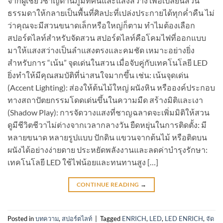
จากผู้เชี่ยวชาญด้านภูมิทัศน์และแสงสว่าง เพื่อเปลี่ยนสวน
ธรรมดาให้กลายเป็นพื้นที่ศิลปะที่เปล่งประกายได้ทุกค่ำคืน ไม่
ว่าคุณจะมีสวนขนาดเล็กหรือใหญ่ก็ตาม ทำไมต้องเลือก
สปอร์ตไลท์สำหรับจัดสวน สปอร์ตไลท์คือโคมไฟที่ออกแบบ
มาให้แสงสว่างเป็นลำแสงตรงและคมชัด เหมาะอย่างยิ่ง
สำหรับการ “เน้น” จุดเด่นในสวน เมื่อจับคู่กับเทคโนโลยี LED
ยิ่งทำให้มีคุณสมบัติที่น่าสนใจมากขึ้น เช่น: เน้นจุดเด่น
(Accent Lighting): ส่องให้ต้นไม้ใหญ่ ผนังหิน หรือองค์ประกอบ
ทางสถาปัตยกรรมโดดเด่นขึ้นในความมืด สร้างมิติและเงา
(Shadow Play): การจัดวางแสงที่ชาญฉลาดจะเพิ่มมิติให้สวน
ดูมีชีวิตชีวาไม่ต่างจากเวลากลางวัน ยืดหยุ่นในการติดตั้ง: มี
หลายขนาด หลายรูปแบบ ปักดิน แขวนจากต้นไม้ หรือติดบน
ผนังได้อย่างง่ายดาย ประหยัดพลังงานและลดค่าบำรุงรักษา:
เทคโนโลยี LED ใช้ไฟน้อยและทนทานสูง […]
CONTINUE READING
→
Posted in
บทความ
,
สปอร์ตไลท์
|
Tagged
ENRICH
,
LED
,
LED ENRICH
,
จัด