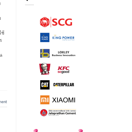
ม
ย
ช้
ร
าน
ment