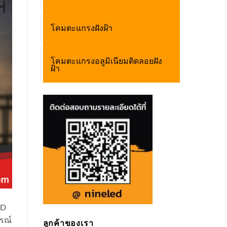
โคมตะแกรงฝังฝ้า
โคมตะแกรงอลูมิเนียมติดลอยฝัง
ฝ้า
ED
กรณ์
ลูกค้าของเรา