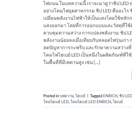
ไฟถนน ในบทความนี้ เราจะมาดูว่าชิป LED
อย่างโคมไฟอุตสาหกรรม ชิป LED คืออะไร ชิป
เปลี่ยนพลังงานไฟฟ้าให้เป็นแสงโดยใช้หลัก
แสงออกมา โดยที่การออกแบบและวัสดุที่ใช้
ควบคุมความสว่าง การแปลงพลังงาน: ชิป LED
พลังงานน้อยลงเมื่อเทียบกับหลอดไฟรุ่นเก่า 
ลดปัญหาการกะพริบ และรักษาความสว่างที่
โคมไฟไฮเบย์ LED เป็นหนึ่งในผลิตภัณฑ์ที่ใช
ในพื้นที่ที่มีเพดานสูง เช่น […]
Posted in
บทความ
,
ไฮเบย์
|
Tagged
ENRICH
,
ชิป LED
โคมไฮเบย์ LED
,
โคมไฮเบย์ LED ENRICH
,
ไฮเบย์