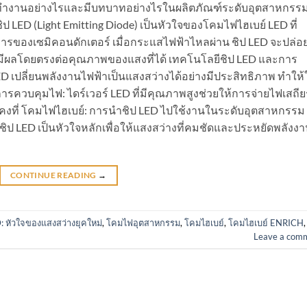
 ทำงานอย่างไรและมีบทบาทอย่างไรในผลิตภัณฑ์ระดับอุตสาหกรร
 LED (Light Emitting Diode) เป็นหัวใจของโคมไฟไฮเบย์ LED ที่
การของเซมิคอนดักเตอร์ เมื่อกระแสไฟฟ้าไหลผ่าน ชิป LED จะปล่อ
มีผลโดยตรงต่อคุณภาพของแสงที่ได้ เทคโนโลยีชิป LED และการ
 เปลี่ยนพลังงานไฟฟ้าเป็นแสงสว่างได้อย่างมีประสิทธิภาพ ทำให้ใ
การควบคุมไฟ: ไดร์เวอร์ LED ที่มีคุณภาพสูงช่วยให้การจ่ายไฟเสถีย
คงที่ โคมไฟไฮเบย์: การนำชิป LED ไปใช้งานในระดับอุตสาหกรรม
้ชิป LED เป็นหัวใจหลักเพื่อให้แสงสว่างที่คมชัดและประหยัดพลังง
CONTINUE READING
→
: หัวใจของแสงสว่างยุคใหม่
,
โคมไฟอุตสาหกรรม
,
โคมไฮเบย์
,
โคมไฮเบย์ ENRICH
,
Leave a com