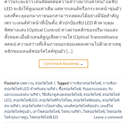
ค่าในระยะยาว เลนส์มีผลต่อความสว่างมากแค่ไหน? แม้ชิป
LED จะยังให้ลูเมนเท่าเดิม แต่หากเลนส์หรือกระจกหน้าขุ่นมัว
แสงที่ทะลุออกมาภายนอกสามารถลดลงได้อย่างมีนัยสำคัญ
เพราะเลนส์ทำหน้าที่เป็นทั้ง: ตัวปกป้องชิป LED ตัวควบคุม
ทิศทางแสง (Optical Control) ทางผ่านหลักของปริมาณแสง
ทั้งหมด เมื่อผิวเลนส์สูญเสียความใส (Optical Transmittance
ลดลง) ความสว่างที่เห็นภายนอกย่อมลดลงตามไปด้วย สาเหตุ
หลักของเลนส์สปอร์ตไลท์ขุ่นมัว […]
CONTINUE READING
→
Posted in
บทความ
,
สปอร์ตไลท์
|
Tagged
การเลือกสปอร์ตไลท์
,
การเลือก
สปอร์ตไลท์ LED สำหรับสนามกีฬา
,
ซื้อสปอร์ตไลท์
,
รับออกแบบแสง
,
รับ
ออกแบบแสงสนามกีฬา
,
วิธีเลือกดูสเปคสปอร์ตไลท์
,
สปอร์ตไลท์
,
สปอร์ตไลท์
LED
,
สปอร์ตไลท์LED
,
สปอร์ตไลท์กินไฟไหม
,
สปอร์ตไลท์ทนฝน
,
สปอร์ตไลท์
สนามกีฬา
,
สปอร์ตไลท์สว่างไม่เท่าเดิม
,
เลนส์สปอร์ตไลท์ขุ่นมัว
,
เลนส์ไฟ
สปอร์ตไลท์ขุ่นมัว
,
เสาไฟสปอร์ตไลท์
,
ไฟสนามกีฬา
,
ไฟสปอร์ตไลท์
,
ไฟสปอร์ต
ไลท์ คุณภาพสูง
,
ไฟสปอร์ตไลท์LED
Leave a comment