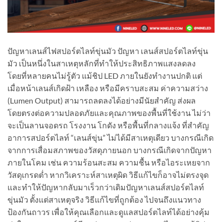
ปัญหาเลนส์ไฟสปอร์ตไลท์ขุ่นมัว ปัญหา เลนส์สปอร์ตไลท์ขุ่น
มัว เป็นหนึ่งในสาเหตุหลักที่ทำให้ประสิทธิภาพแสงลดลง
โดยที่หลายคนไม่รู้ตัว แม้ชิป LED ภายในยังทำงานปกติ แต่
เมื่อหน้าเลนส์เกิดฝ้า เหลือง หรือมีคราบสะสม ค่าความสว่าง
(Lumen Output) สามารถลดลงได้อย่างมีนัยสำคัญ ส่งผล
โดยตรงต่อความปลอดภัยและคุณภาพของพื้นที่ใช้งาน ไม่ว่า
จะเป็นลานจอดรถ โรงงาน โกดัง หรือพื้นที่กลางแจ้ง ที่สำคัญ
อาการสปอร์ตไลท์ “เลนส์ขุ่น” ไม่ได้มีสาเหตุเดียว บางกรณีเกิด
จากการเสื่อมสภาพของวัสดุภายนอก บางกรณีเกิดจากปัญหา
ภายในโคม เช่น ความร้อนสะสม ความชื้น หรือไอระเหยจาก
วัสดุเกรดต่ำ หากวิเคราะห์สาเหตุผิด วิธีแก้ไขก็อาจไม่ตรงจุด
และทำให้ปัญหากลับมาเร็วกว่าเดิมปัญหาเลนส์สปอร์ตไลท์
ขุ่นมัว ตั้งแต่สาเหตุจริง วิธีแก้ไขที่ถูกต้อง ไปจนถึงแนวทาง
ป้องกันถาวร เพื่อให้คุณเลือกและดูแลสปอร์ตไลท์ได้อย่างคุ้ม