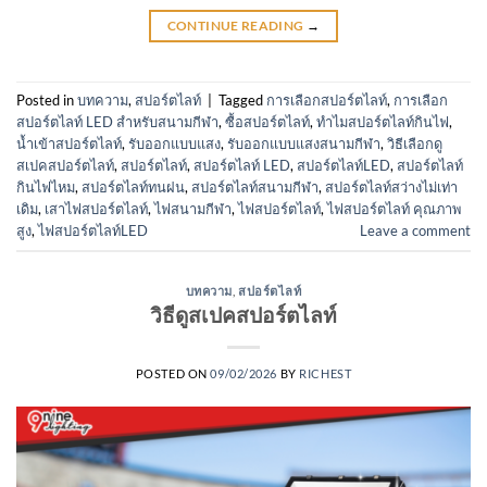
CONTINUE READING
→
Posted in
บทความ
,
สปอร์ตไลท์
|
Tagged
การเลือกสปอร์ตไลท์
,
การเลือก
สปอร์ตไลท์ LED สำหรับสนามกีฬา
,
ซื้อสปอร์ตไลท์
,
ทำไมสปอร์ตไลท์กินไฟ
,
น้ำเข้าสปอร์ตไลท์
,
รับออกแบบแสง
,
รับออกแบบแสงสนามกีฬา
,
วิธีเลือกดู
สเปคสปอร์ตไลท์
,
สปอร์ตไลท์
,
สปอร์ตไลท์ LED
,
สปอร์ตไลท์LED
,
สปอร์ตไลท์
กินไฟไหม
,
สปอร์ตไลท์ทนฝน
,
สปอร์ตไลท์สนามกีฬา
,
สปอร์ตไลท์สว่างไม่เท่า
เดิม
,
เสาไฟสปอร์ตไลท์
,
ไฟสนามกีฬา
,
ไฟสปอร์ตไลท์
,
ไฟสปอร์ตไลท์ คุณภาพ
สูง
,
ไฟสปอร์ตไลท์LED
Leave a comment
บทความ
,
สปอร์ตไลท์
วิธีดูสเปคสปอร์ตไลท์
POSTED ON
09/02/2026
BY
RICHEST