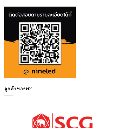
ลูกค้าของเรา