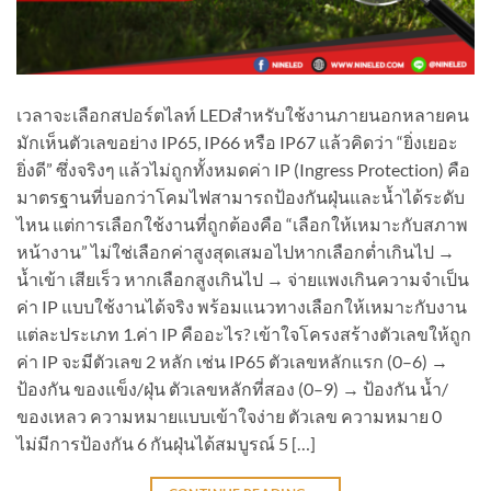
เวลาจะเลือกสปอร์ตไลท์ LEDสำหรับใช้งานภายนอกหลายคน
มักเห็นตัวเลขอย่าง IP65, IP66 หรือ IP67 แล้วคิดว่า “ยิ่งเยอะ
ยิ่งดี” ซึ่งจริงๆ แล้วไม่ถูกทั้งหมดค่า IP (Ingress Protection) คือ
มาตรฐานที่บอกว่าโคมไฟสามารถป้องกันฝุ่นและน้ำได้ระดับ
ไหน แต่การเลือกใช้งานที่ถูกต้องคือ “เลือกให้เหมาะกับสภาพ
หน้างาน” ไม่ใช่เลือกค่าสูงสุดเสมอไปหากเลือกต่ำเกินไป →
น้ำเข้า เสียเร็ว หากเลือกสูงเกินไป → จ่ายแพงเกินความจำเป็น
ค่า IP แบบใช้งานได้จริง พร้อมแนวทางเลือกให้เหมาะกับงาน
แต่ละประเภท 1.ค่า IP คืออะไร? เข้าใจโครงสร้างตัวเลขให้ถูก
ค่า IP จะมีตัวเลข 2 หลัก เช่น IP65 ตัวเลขหลักแรก (0–6) →
ป้องกัน ของแข็ง/ฝุ่น ตัวเลขหลักที่สอง (0–9) → ป้องกัน น้ำ/
ของเหลว ความหมายแบบเข้าใจง่าย ตัวเลข ความหมาย 0
ไม่มีการป้องกัน 6 กันฝุ่นได้สมบูรณ์ 5 […]