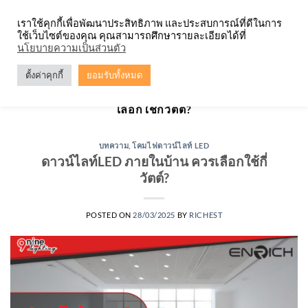
Skip
จำหน่ายโคมตะแกรง ทุกรูปแบบ
เราใช้คุกกี้เพื่อพัฒนาประสิทธิภาพ และประสบการณ์ที่ดีในการ
to
ใช้เว็บไซต์ของคุณ คุณสามารถศึกษารายละเอียดได้ที่
content
0
นโยบายความเป็นส่วนตัว
ตั้งค่าคุกกี้
ยอมรับทั้งหมด
TAG ARCHIVES:
ดาวน์ไลท์ พาแนล ภายในบ้าน ควร
เลือกใช้กี่วัตต์?
บทความ
,
โคมไฟดาวน์ไลท์ LED
ดาวน์ไลท์LED ภายในบ้าน ควรเลือกใช้กี่
วัตต์?
POSTED ON
28/03/2025
BY
RICHEST