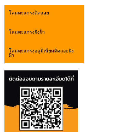
โคมตะแกรงติดลอย
โคมตะแกรงฝังฝ้า
โคมตะแกรงอลูมิเนียมติดลอยฝัง
ฝ้า