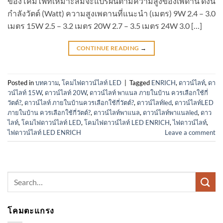
ของโคมไฟที่เหมาะสมจะแปรผันตามความสูงของเพดาน ดังนี้
กำลังวัตต์ (Watt) ความสูงเพดานที่แนะนำ (เมตร) 9W 2.4 – 3.0
เมตร 15W 2.5 – 3.2 เมตร 20W 2.7 – 3.5 เมตร 24W 3.0 […]
CONTINUE READING
→
Posted in
บทความ
,
โคมไฟดาวน์ไลท์ LED
|
Tagged
ENRICH
,
ดาวน์ไลท์
,
ดา
วน์ไลท์ 15W
,
ดาวน์ไลท์ 20W
,
ดาวน์ไลท์ พาแนล ภายในบ้าน ควรเลือกใช้กี่
วัตต์?
,
ดาวน์ไลท์ ภายในบ้านควรเลือกใช้กี่วัตต์?
,
ดาวน์ไลท์led
,
ดาวน์ไลท์LED
ภายในบ้าน ควรเลือกใช้กี่วัตต์?
,
ดาวน์ไลท์พาแนล
,
ดาวน์ไลท์พาแนลled
,
ดาว
ไลท์
,
โคมไฟดาวน์ไลท์ LED
,
โคมไฟดาวน์ไลท์ LED ENRICH
,
ไฟดาวน์ไลท์
,
ไฟดาวน์ไลท์ LED ENRICH
Leave a comment
Search
for:
โคมตะแกรง