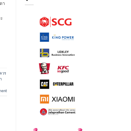
กดา
บ
ละ
 ควร
า
ment