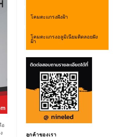
โคมตะแกรงฝังฝ้า
โคมตะแกรงอลูมิเนียมติดลอยฝัง
ฝ้า
คือ
ูง
ลูกค้าของเรา