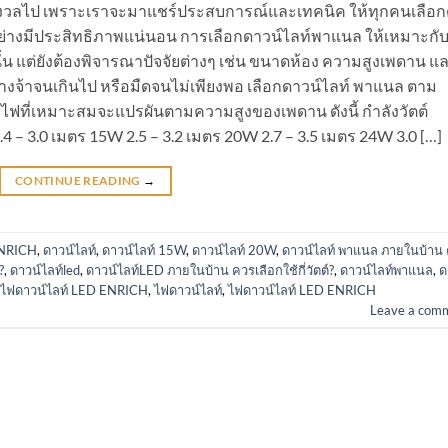
่ต้องกังวลไป เพราะเราจะมาแชร์ประสบการณ์และเทคนิค ให้ทุกคนเลือ
อย่างมีประสิทธิภาพแน่นอน การเลือกดาวน์ไลท์พาแนล ให้เหมาะกั
่านั้น แต่ยังต้องพิจารณาปัจจัยต่างๆ เช่น ขนาดห้อง ความสูงเพดาน แ
่างจ้าจนเกินไป หรือมืดจนไม่เพียงพอ เลือกดาวน์ไลท์ พาแนล ตาม
ไฟที่เหมาะสมจะแปรผันตามความสูงของเพดาน ดังนี้ กำลังวัตต์
 – 3.0 เมตร 15W 2.5 – 3.2 เมตร 20W 2.7 – 3.5 เมตร 24W 3.0 […]
CONTINUE READING
→
NRICH
,
ดาวน์ไลท์
,
ดาวน์ไลท์ 15W
,
ดาวน์ไลท์ 20W
,
ดาวน์ไลท์ พาแนล ภายในบ้าน
?
,
ดาวน์ไลท์led
,
ดาวน์ไลท์LED ภายในบ้าน ควรเลือกใช้กี่วัตต์?
,
ดาวน์ไลท์พาแนล
,
ด
ไฟดาวน์ไลท์ LED ENRICH
,
ไฟดาวน์ไลท์
,
ไฟดาวน์ไลท์ LED ENRICH
Leave a com