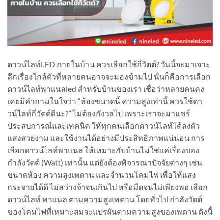
ดาวน์ไลท์LED ภายในบ้าน ควรเลือกใช้กี่วัตต์? วันนี้จะมาเจาะ
ลึกเรื่องใกล้ตัวที่หลายคนอาจจะมองข้ามไป นั่นก็คือการเลือก
ดาวน์ไลท์พาแนลled สำหรับบ้านของเรา เชื่อว่าหลายคนคง
เคยมีคำถามในใจว่า “ห้องขนาดนี้ ความสูงเท่านี้ ควรใช้ดา
วน์ไลท์กี่วัตต์ดีนะ?” ไม่ต้องกังวลไป เพราะเราจะมาแชร์
ประสบการณ์และเทคนิค ให้ทุกคนเลือกดาวน์ไลท์ได้ลงตัว
แสงสวยงาม และใช้งานได้อย่างมีประสิทธิภาพแน่นอน การ
เลือกดาวน์ไลท์พาแนล ให้เหมาะกับบ้านไม่ใช่แค่เรื่องของ
กำลังวัตต์ (Watt) เท่านั้น แต่ยังต้องพิจารณาปัจจัยต่างๆ เช่น
ขนาดห้อง ความสูงเพดาน และจำนวนโคมไฟ เพื่อให้แสง
กระจายได้ดี ไม่สว่างจ้าจนเกินไป หรือมืดจนไม่เพียงพอ เลือก
ดาวน์ไลท์ พาแนล ตามความสูงเพดาน โดยทั่วไป กำลังวัตต์
ของโคมไฟที่เหมาะสมจะแปรผันตามความสูงของเพดาน ดังนี้