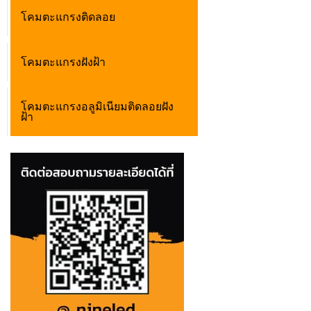
โคมตะแกรงติดลอย
โคมตะแกรงฝังฝ้า
โคมตะแกรงอลูมิเนียมติดลอยฝัง
ฝ้า