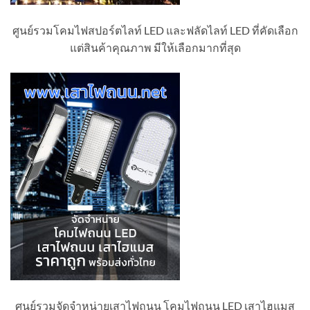
ศูนย์รวมโคมไฟสปอร์ตไลท์ LED และฟลัดไลท์ LED ที่คัดเลือก
แต่สินค้าคุณภาพ มีให้เลือกมากที่สุด
ศูนย์รวมจัดจำหน่ายเสาไฟถนน โคมไฟถนน LED เสาไฮแมส