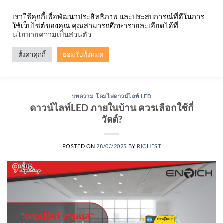
Skip
จำหน่ายโคมตะแกรง ทุกรูปแบบ
เราใช้คุกกี้เพื่อพัฒนาประสิทธิภาพ และประสบการณ์ที่ดีในการ
to
ใช้เว็บไซต์ของคุณ คุณสามารถศึกษารายละเอียดได้ที่
content
0
นโยบายความเป็นส่วนตัว
ตั้งค่าคุกกี้
ยอมรับทั้งหมด
TAG ARCHIVES:
ดาวน์ไลท์LED
บทความ
,
โคมไฟดาวน์ไลท์ LED
ดาวน์ไลท์LED ภายในบ้าน ควรเลือกใช้กี่
วัตต์?
POSTED ON
28/03/2025
BY
RICHEST