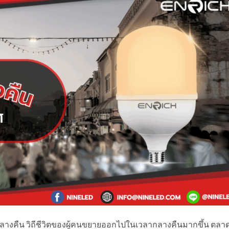
างคืน วิถีชีวิตของผู้คนขยายออกไปในเวลากลางคืนมากขึ้น ตลา