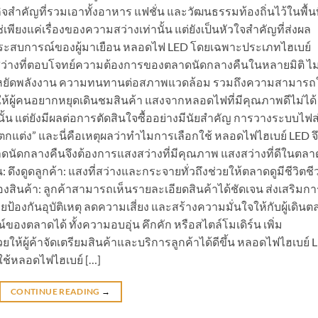
จสำคัญที่รวมเอาทั้งอาหาร แฟชั่น และวัฒนธรรมท้องถิ่นไว้ในพื้นท
เพียงแค่เรื่องของความสว่างเท่านั้น แต่ยังเป็นหัวใจสำคัญที่ส่งผล
ะสบการณ์ของผู้มาเยือน หลอดไฟ LED โดยเฉพาะประเภทไฮเบย์
สว่างที่ตอบโจทย์ความต้องการของตลาดนัดกลางคืนในหลายมิติ ไม่
รประหยัดพลังงาน ความทนทานต่อสภาพแวดล้อม รวมถึงความสามารถ
้ผู้คนอยากหยุดเดินชมสินค้า แสงจากหลอดไฟที่มีคุณภาพดีไม่ได้
่านั้น แต่ยังมีผลต่อการตัดสินใจซื้ออย่างมีนัยสำคัญ การวางระบบไฟส
ตกแต่ง” และนี่คือเหตุผลว่าทำไมการเลือกใช้ หลอดไฟไฮเบย์ LED จึ
ัดกลางคืนจึงต้องการแสงสว่างที่มีคุณภาพ แสงสว่างที่ดีในตลา
งดูดลูกค้า: แสงที่สว่างและกระจายทั่วถึงช่วยให้ตลาดดูมีชีวิตชี
ของสินค้า: ลูกค้าสามารถเห็นรายละเอียดสินค้าได้ชัดเจน ส่งเสริมกา
ยป้องกันอุบัติเหตุ ลดความเสี่ยง และสร้างความมั่นใจให้กับผู้เดิน
ลาดได้ ทั้งความอบอุ่น คึกคัก หรือสไตล์โมเดิร์น เพิ่ม
ยให้ผู้ค้าจัดเตรียมสินค้าและบริการลูกค้าได้ดีขึ้น หลอดไฟไฮเบย์ 
ช้หลอดไฟไฮเบย์ […]
CONTINUE READING
→