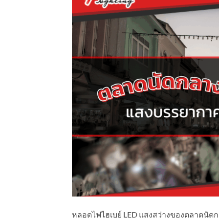
หลอดไฟไฮเบย์ LED แสงสว่างของตลาดนัดกล