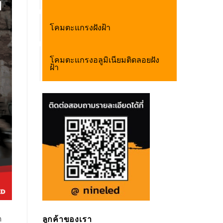
โคมตะแกรงฝังฝ้า
โคมตะแกรงอลูมิเนียมติดลอยฝัง
ฝ้า
ด
ลูกค้าของเรา