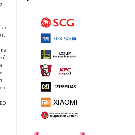
ี่
ว่า
ใน
่อง
งมี
ด
วา
ร
ตลาด
LED