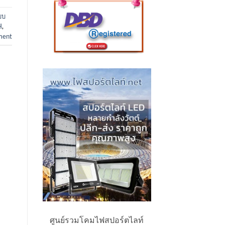
บบ
H
,
ment
ศูนย์รวมโคมไฟสปอร์ตไลท์