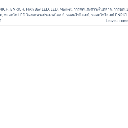
NICH
,
ENRICH
,
High Bay LED
,
LED
,
Market
,
การจัดแสงสว่างในตลาด
,
การอกแ
าด
,
หลอดไฟ LED โดยเฉพาะประเภทไฮเบย์
,
หลอดไฟไฮเบย์
,
หลอดไฟไฮเบย์ ENRIC
์
Leave a com