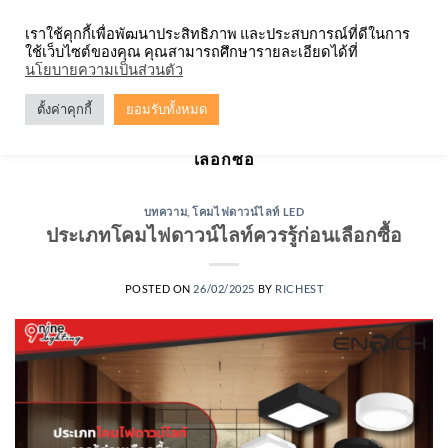
Skip
จำหน่ายโคมตะแกรง ทุกรูปแบบ
เราใช้คุกกี้เพื่อพัฒนาประสิทธิภาพ และประสบการณ์ที่ดีในการ
to
ใช้เว็บไซต์ของคุณ คุณสามารถศึกษารายละเอียดได้ที่
content
0
นโยบายความเป็นส่วนตัว
ตั้งค่าคุกกี้
ยอมรับทั้งหมด
TAG ARCHIVES:
ประเภทโคมไฟดาวน์ไลท์ควรรู้ก่อน
เลือกซื้อ
บทความ
,
โคมไฟดาวน์ไลท์ LED
ประเภทโคมไฟดาวน์ไลท์ควรรู้ก่อนเลือกซื้อ
POSTED ON
26/02/2025
BY
RICHEST