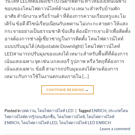
วน์ไลท์ LEDที่ต้องฝังเข้าไปในฝ้าเพดาน ทำให้มองเห็นเฉพาะ
ขอบของโคมไฟดาวน์ไลท์ด้านล่าง เหมาะสำหรับบ้านพัก
อาศัย สำนักงาน หรือร้านค้า ที่ต้องการความเรียบหรูและโม
เดิร์น ข้อดี ดีไซน์เรียบเนียนกับเพดาน ไม่เกะกะสายตา ให้แสง
กระจายอย่างเป็นธรรมชาติ ข้อเสีย ต้องมีการเจาะฝ้าเพื่อติดตั้ง
อาจต้องการช่างผู้เชี่ยวชาญในการติดตั้ง โคมไฟดาวน์ไลท์
แบบปรับมุมได้ (Adjustable Downlight) โคมไฟดาวน์ไลท์
LEDสามารถปรับมุมของแสงได้ เหมาะสำหรับพื้นที่ที่ต้องการ
เน้นแสงเฉพาะจุด เช่น แกลเลอรี รูปภาพ หรือวัตถุที่ต้องการ
เน้นแสงเฉพาะ ข้อดี สามารถปรับมุมแสงได้ตามต้องการ
เหมาะกับการใช้ในงานตกแต่งภายใน […]
CONTINUE READING
→
Posted in
บทความ
,
โคมไฟดาวน์ไลท์ LED
|
Tagged
ENRICH
,
ประเภทโคม
ไฟดาวน์ไลท์ควรรู้ก่อนเลือกซื้อ
,
โคมไฟดาวน์ไลท์
,
โคมไฟดาวน์ไลท์
ENRICH
,
โคมไฟดาวน์ไลท์ LED
,
โคมไฟดาวน์ไลท์ LED ENRICH
Leave a comment