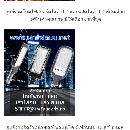
ศูนย์รวมโคมไฟสปอร์ตไลท์ LED และฟลัดไลท์ LED ที่คัดเลือก
แต่สินค้าคุณภาพ มีให้เลือกมากที่สุด
ศูนย์รวมจัดจำหน่ายเสาไฟถนน โคมไฟถนน LED เสาไฮแมส