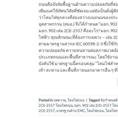
ถนนคือปัจจัยพื้นฐานด้านความปลอดภัยที่ส่
เพียงแค่ให้ทัศนวิสัยที่ชัดเจน แต่ยังเป็นดั่งผู
ว่าโคมไฟทุกดวงที่ส่องสว่างบนถนนของปร
อุตสาหกรรม (สมอ.) จึงได้กำหนด “มอก. 902 เ
มอก. 902 เล่ม 2(3)-2557 คืออะไร? มอก. 9
ไฟฟ้า: คุณลักษณะที่ต้องการเฉพาะ – เล่ม 
ตามมาตรฐานสากล IEC 60598-2-3 ซึ่งใช้ก
ความปลอดภัย ความทนทานต่อสภาพแวดล้อ
ประเภทถนนและพื้นที่สาธารณะ โดยใช้งานกับ
บังคับใช้ มาตรฐานนี้ครอบคลุม “โคมไฟสำห
เท้า สะพาน และพื้นที่ภายนอกอาคารอื่น ๆ ที
Posted in
บทความ
,
โคมไฟถนน
|
Tagged
ข้อกำหนดด
2(3)-2557 โคมไฟถนน
,
มอก. 902 เล่ม 2(3)-2557 โ
2(3)-2557
,
มาตรฐานด้าน EMC
,
โคมไฟถนน
,
โคมไฟถ