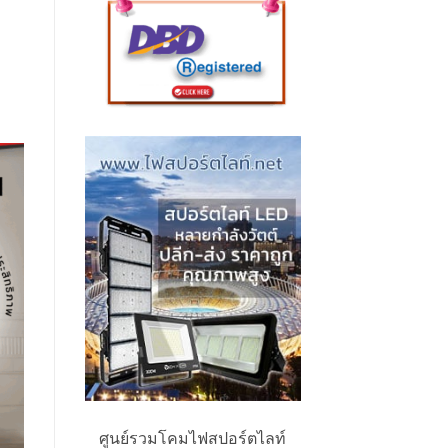
ศูนย์รวมโคมไฟสปอร์ตไลท์