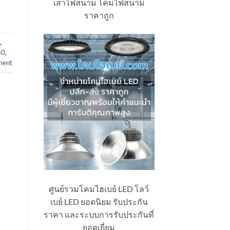
เสาไฟสนาม โคมไฟสนาม
ราคาถูก
,
80
,
ment
ศูนย์รวมโคมไฮเบย์ LED โลว์
เบย์ LED ยอดนิยม รับประกัน
ราคา และระบบการรับประกันที่
ยอดเยี่ยม