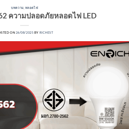
บทความ
,
หลอดไฟ
562 ความปลอดภัยหลอดไฟ LED
OSTED ON
26/08/2025
BY
RICHEST