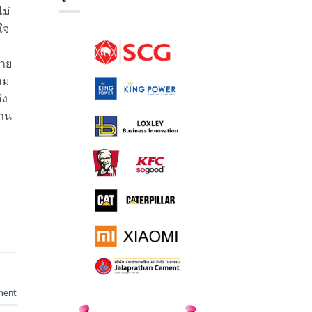
ม่
ใจ
่าย
คม
ิง
้าน
ment