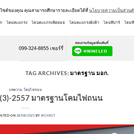
ว็บไซต์ของคุณ คุณสามารถศึกษารายละเอียดได้ที่
นโยบายความเป็นส่วนต
ก
โคมตะแกรง
โคมตะแกรงติดลอย
โคมตะแกรงฝังฝ้า
โคมทีบาร์
โคมที
099-324-8855 เชอร์รี่
TAG ARCHIVES:
มาตรฐาน มอก.
บทความ
,
โคมไฟถนน
 2(3)-2557 มาตรฐานโคมไฟถนน
OSTED ON
28/08/2025
BY
RICHEST