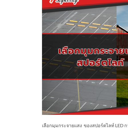
เลือกมุมกระจายแสง ของสปอร์ตไลท์ LED การ