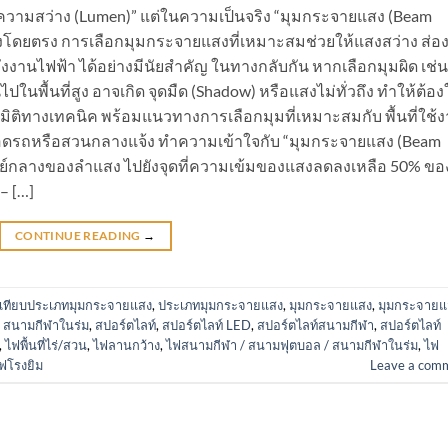
 “ความสว่าง (Lumen)” แต่ในความเป็นจริง “มุมกระจายแสง (Beam
แสงโดยตรง การเลือกมุมกระจายแสงที่เหมาะสมช่วยให้แสงสว่าง ส่อง
ังงานไฟฟ้า ได้อย่างมีนัยสำคัญ ในทางกลับกัน หากเลือกมุมผิด เช่น
ปในพื้นที่สูง อาจเกิด จุดมืด (Shadow) หรือแสงไม่ทั่วถึง ทำให้ต้อง
ติทางเทคนิค พร้อมแนวทางการเลือกมุมที่เหมาะสมกับ พื้นที่ใช้
จอดรถหรือสวนกลางแจ้ง ทำความเข้าใจกับ “มุมกระจายแสง (Beam
ูนย์กลางของลำแสง ไปยังจุดที่ความเข้มของแสงลดลงเหลือ 50% ขอ
– […]
CONTINUE READING
→
บเทียบประเภทมุมกระจายแสง
,
ประเภทมุมกระจายแสง
,
มุมกระจายแสง
,
มุมกระจายแ
 สนามกีฬาในร่ม
,
สปอร์ตไลท์
,
สปอร์ตไลท์ LED
,
สปอร์ตไลท์สนามกีฬา
,
สปอร์ตไลท์
,
ไฟพื้นที่ไร่/สวน
,
ไฟลานกว้าง
,
ไฟสนามกีฬา / สนามฟุตบอล / สนามกีฬาในร่ม
,
ไฟ
ฟโรงยิม
Leave a com