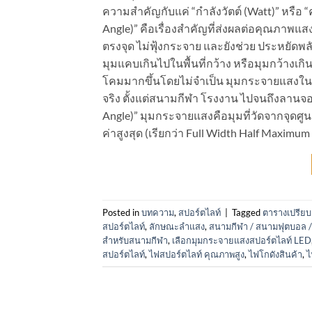
ความสำคัญกับแค่ “กำลังวัตต์ (Watt)” หรือ
Angle)” คือเรื่องสำคัญที่ส่งผลต่อคุณภาพ
ตรงจุด ไม่ฟุ้งกระจาย และยังช่วย ประหยัดพล
มุมแคบเกินไปในพื้นที่กว้าง หรือมุมกว้างเกินไ
โคมมากขึ้นโดยไม่จำเป็น มุมกระจายแสงในมิ
จริง ตั้งแต่สนามกีฬา โรงงาน ไปจนถึงลาน
Angle)” มุมกระจายแสงคือมุมที่วัดจากจุดศ
ค่าสูงสุด (เรียกว่า Full Width Half Maximum 
Posted in
บทความ
,
สปอร์ตไลท์
|
Tagged
ตารางเปรีย
สปอร์ตไลท์
,
ลักษณะลำแสง
,
สนามกีฬา / สนามฟุตบอล /
สำหรับสนามกีฬา
,
เลือกมุมกระจายแสงสปอร์ตไลท์ LED
สปอร์ตไลท์
,
ไฟสปอร์ตไลท์ คุณภาพสูง
,
ไฟโกดังสินค้า
,
ไ