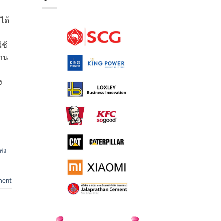
ได้
ใช้
งาน
ง
สง
ment