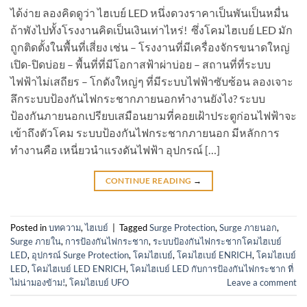
ได้ง่าย ลองคิดดูว่า ไฮเบย์ LED หนึ่งดวงราคาเป็นพันเป็นหมื่น
ถ้าพังไปทั้งโรงงานคิดเป็นเงินเท่าไหร่! ซึ่งโคมไฮเบย์ LED มัก
ถูกติดตั้งในพื้นที่เสี่ยง เช่น – โรงงานที่มีเครื่องจักรขนาดใหญ่
เปิด-ปิดบ่อย – พื้นที่ที่มีโอกาสฟ้าผ่าบ่อย – สถานที่ที่ระบบ
ไฟฟ้าไม่เสถียร – โกดังใหญ่ๆ ที่มีระบบไฟฟ้าซับซ้อน ลองเจาะ
ลึกระบบป้องกันไฟกระชากภายนอกทำงานยังไง? ระบบ
ป้องกันภายนอกเปรียบเสมือนยามที่คอยเฝ้าประตูก่อนไฟฟ้าจะ
เข้าถึงตัวโคม ระบบป้องกันไฟกระชากภายนอก มีหลักการ
ทำงานคือ เหนี่ยวนำแรงดันไฟฟ้า อุปกรณ์ […]
CONTINUE READING
→
Posted in
บทความ
,
ไฮเบย์
|
Tagged
Surge Protection
,
Surge ภายนอก
,
Surge ภายใน
,
การป้องกันไฟกระชาก
,
ระบบป้องกันไฟกระชากโคมไฮเบย์
LED
,
อุปกรณ์ Surge Protection
,
โคมไฮเบย์
,
โคมไฮเบย์ ENRICH
,
โคมไฮเบย์
LED
,
โคมไฮเบย์ LED ENRICH
,
โคมไฮเบย์ LED กับการป้องกันไฟกระชาก ที่
ไม่น่ามองข้าม!
,
โคมไฮเบย์ UFO
Leave a comment