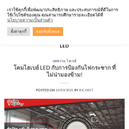
Skip
จำหน่ายโคมตะแกรง ทุกรูปแบบ
เราใช้คุกกี้เพื่อพัฒนาประสิทธิภาพ และประสบการณ์ที่ดีในการ
to
ใช้เว็บไซต์ของคุณ คุณสามารถศึกษารายละเอียดได้ที่
content
0
นโยบายความเป็นส่วนตัว
ตั้งค่าคุกกี้
ยอมรับทั้งหมด
TAG ARCHIVES:
ระบบป้องกันไฟกระชากโคมไฮเบย์
LED
บทความ
,
ไฮเบย์
โคมไฮเบย์ LED กับการป้องกันไฟกระชาก ที่
ไม่น่ามองข้าม!
POSTED ON
10/03/2025
BY
RICHEST