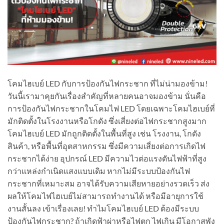
โคมไฮเบย์ LED กับการป้องกันไฟกระชาก ที่ไม่น่ามองข้าม!
วันนี้เรามาคุยกันเรื่องสำคัญที่หลายคนอาจมองข้าม นั่นคือ
การป้องกันไฟกระชากในโคมไฟ LED โดยเฉพาะโคมไฮเบย์ที่
มักติดตั้งในโรงงานหรือโกดัง ซึ่งเสี่ยงต่อไฟกระชากสูงมาก
โคมไฮเบย์ LED มักถูกติดตั้งในพื้นที่สูง เช่น โรงงาน, โกดัง
สินค้า, หรือพื้นที่อุตสาหกรรม ซึ่งมีความเสี่ยงต่อการเกิดไฟ
กระชากได้ง่าย อุปกรณ์ LED มีความไวต่อแรงดันไฟฟ้าที่สูง
กว่าแหล่งกำเนิดแสงแบบเดิม หากไม่มีระบบป้องกันไฟ
กระชากที่เหมาะสม อาจได้รับความเสียหายอย่างรวดเร็ว ส่ง
ผลให้โคมไฟไฮเบย์ไม่สามารถทำงานได้ หรือมีอายุการใช้
งานสั้นลง เข้าเรื่องเลย! ทำไมโคมไฮเบย์ LED ต้องมีระบบ
ป้องกันไฟกระชาก? ถ้าเกิดฟ้าผ่าหรือไฟตก ไฟเกิน มีโอกาสพัง