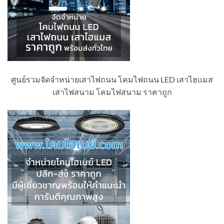
ศูนย์รวมจัดจำหน่ายเสาไฟถนน โคมไฟถนน LED เสาไฮแมส
เสาไฟสนาม โคมไฟสนาม ราคาถูก