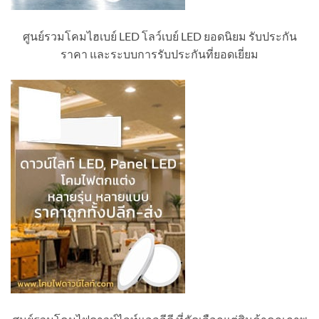
ศูนย์รวมโคมไฮเบย์ LED โลว์เบย์ LED ยอดนิยม รับประกัน
ราคา และระบบการรับประกันที่ยอดเยี่ยม