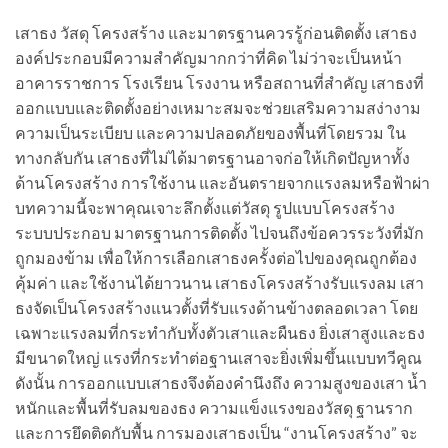
เสาธง วัสดุ โครงสร้าง และมาตรฐานควรรู้ก่อนติดตั้ง เสาธง
องค์ประกอบมีความสำคัญมากกว่าที่คิด ไม่ว่าจะเป็นหน้า
อาคารราชการ โรงเรียน โรงงาน หรือสถานที่สำคัญ เสาธงที่
ออกแบบและติดตั้งอย่างเหมาะสมจะช่วยเสริมความสง่างาม
ความเป็นระเบียบ และความปลอดภัยของพื้นที่โดยรวม ใน
ทางกลับกัน เสาธงที่ไม่ได้มาตรฐานอาจก่อให้เกิดปัญหาทั้ง
ด้านโครงสร้าง การใช้งาน และอันตรายจากแรงลมหรือฟ้าผ่า
บทความนี้จะพาคุณเจาะลึกตั้งแต่วัสดุ รูปแบบโครงสร้าง
ระบบประกอบ มาตรฐานการติดตั้ง ไปจนถึงข้อควรระวังที่มัก
ถูกมองข้าม เพื่อให้การเลือกเสาธงครั้งต่อไปของคุณถูกต้อง
คุ้มค่า และใช้งานได้ยาวนาน เสาธงโครงสร้างรับแรงลม เสา
ธงจัดเป็นโครงสร้างแนวตั้งที่รับแรงด้านข้างตลอดเวลา โดย
เฉพาะแรงลมที่กระทำกับทั้งตัวเสาและผืนธง ยิ่งเสาสูงและธง
มีขนาดใหญ่ แรงที่กระทำต่อฐานเสาจะยิ่งเพิ่มขึ้นแบบทวีคูณ
ดังนั้น การออกแบบเสาธงจึงต้องคำนึงถึง ความสูงของเสา น้ำ
หนักและพื้นที่รับลมของธง ความแข็งแรงของวัสดุ ฐานราก
และการยึดติดกับพื้น การมองเสาธงเป็น “งานโครงสร้าง” จะ