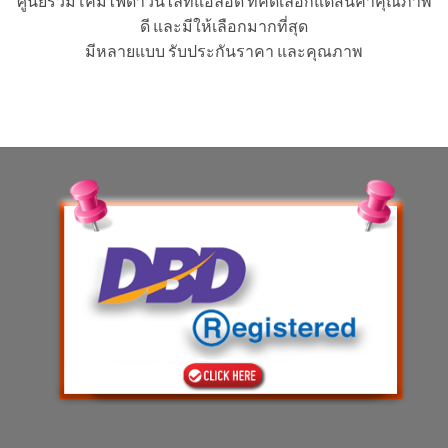
ศูนย์รวมโคมไฟดาวน์ไลท์แอลอีดี ที่คัดเลือกแต่สินค้าคุณภาพ
ดี และมีให้เลือกมากที่สุด
มีหลายแบบ รับประกันราคา และคุณภาพ