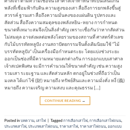
ศาลเจ้า ตามความเชื่อจีน เสาศาลเจ้าทำหน้าที่เป็นเส้นแกน
พลังที่เชื่อมฟ้ากับดิน ความสูงของเสา สื่อถึงการยกพลังขึ้นสู่
สวรรค์ ฐานเสา สื่อถึงความมั่นคงของแผ่นดิน รูปทรงและ
สัดส่วน สื่อถึงความสมดุลของพลังหยิน–หยาง การกำหนด
ขนาดที่เหมาะสมจึงเป็นสิ่งสำคัญ เพราะเชื่อกันว่าหากสัดส่วน
ไม่สมดุล อาจส่งผลต่อพลังโดยรวมของสถานที่ ศาสตร์ตัวเลข
กับไม้บรรทัดหลูปัง งานสถาปัตยกรรมจีนดั้งเดิมนิยมใช้ “ไม้
บรรทัดหลูปัง” เป็นเครื่องมือกำหนดระยะ โดยแบ่งช่วงระยะ
ออกเป็นช่องที่มีความหมายแตกต่างกัน การออกแบบเสาศาล
เจ้าสเปคพิเศษ จะมีการคำนวณให้ขนาดสำคัญ เช่น ความสูง
รวมเสา ระยะฐาน และสัดส่วนหลัก ตกอยู่ในช่วงที่ถือว่าเป็น
มงคล ได้แก่ ไช้ (財) หมายถึง ทรัพย์สินและความมั่งคั่ง หงี่ (義)
หมายถึง ความเจริญ ความสงบ และคุณธรรม […]
CONTINUE READING
→
Posted in
บทความ
,
เสาไฟ
|
Tagged
การเลือกเสาไฟ
,
การเลือกเสาไฟถนน
,
ประเภทเสาไฟ
,
ประเภทเสาไฟถนน
,
ราคาเสาไฟ
,
ราคาเสาไฟถนน
,
ออกแบบ