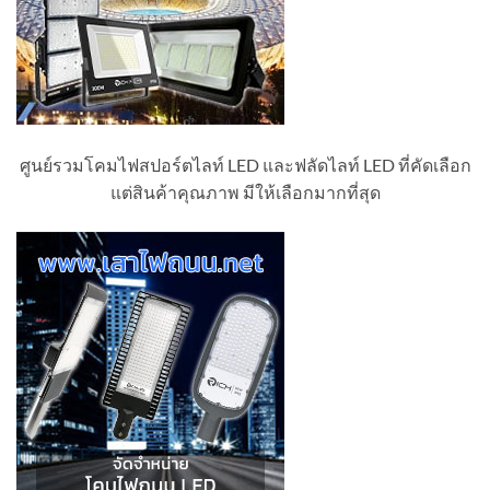
ศูนย์รวมโคมไฟสปอร์ตไลท์ LED และฟลัดไลท์ LED ที่คัดเลือก
แต่สินค้าคุณภาพ มีให้เลือกมากที่สุด