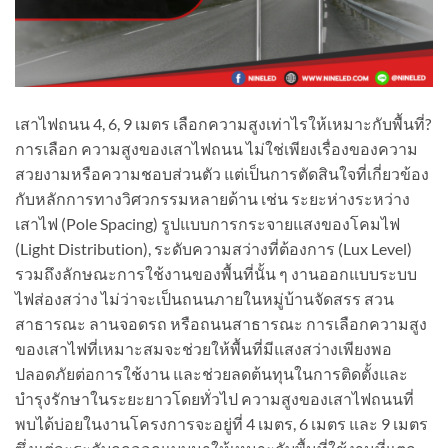
เสาไฟถนน 4, 6, 9 เมตร เลือกความสูงเท่าไรให้เหมาะกับพื้นที่?
การเลือก ความสูงของเสาไฟถนน ไม่ใช่เพียงเรื่องของความ
สวยงามหรือความชอบส่วนตัว แต่เป็นการตัดสินใจที่เกี่ยวข้อง
กับหลักการทางวิศวกรรมหลายด้าน เช่น ระยะห่างระหว่าง
เสาไฟ (Pole Spacing) รูปแบบการกระจายแสงของโคมไฟ
(Light Distribution), ระดับความสว่างที่ต้องการ (Lux Level)
รวมถึงลักษณะการใช้งานของพื้นที่นั้น ๆ งานออกแบบระบบ
ไฟส่องสว่าง ไม่ว่าจะเป็นถนนภายในหมู่บ้านจัดสรร สวน
สาธารณะ ลานจอดรถ หรือถนนสาธารณะ การเลือกความสูง
ของเสาไฟที่เหมาะสมจะช่วยให้พื้นที่มีแสงสว่างเพียงพอ
ปลอดภัยต่อการใช้งาน และช่วยลดต้นทุนในการติดตั้งและ
บำรุงรักษาในระยะยาวโดยทั่วไป ความสูงของเสาไฟถนนที่
พบได้บ่อยในงานโครงการจะอยู่ที่ 4 เมตร, 6 เมตร และ 9 เมตร