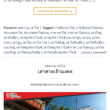
CONTINUE READING
→
Posted in
บทความ
,
เสาไฟ
|
Tagged
การเลือกเสาไฟ
,
การเลือกเสาไฟถนน
,
ประเภทเสาไฟ
,
ประเภทเสาไฟถนน
,
ราคาเสาไฟ
,
ราคาเสาไฟถนน
,
เสากิ่งคู่
,
เสากิ่งเดี่ยว
,
เสาชุบกัลวาไนซ์
,
เสาชุบกัลวาไนซ์ และเสาปูน
,
เสาธง
,
เสาธง
ราคา
,
เสาปูน
,
เสาไฟ
,
เสาไฟ ราคา
,
เสาไฟกิ่งคู่
,
เสาไฟกิ่งเดี่ยว
,
เสาไฟกิ่งเดี่ยว
และกิ่งคู่
,
เสาไฟชุบกัลวาไนซ์
,
เสาไฟชุบกัลวาไนซ์ ราคา
,
เสาไฟถนน
,
เสาไฟ
ถนนกิ่งคู่
,
เสาไฟถนนกิ่งเดี่ยว
,
เสาไฟเหล็กชุบกัลวาไนซ์
Leave a comment
บทความ
,
เสาไฟ
เสาศาลเจ้ามงคล
POSTED ON
08/01/2026
BY
RICHEST