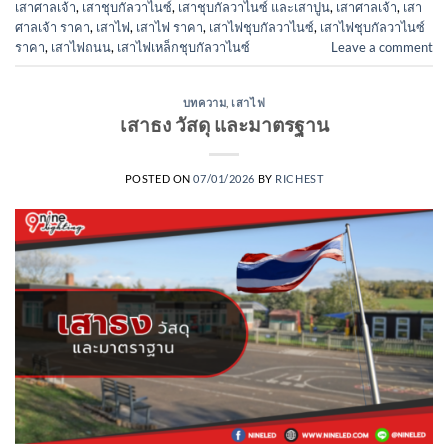
เสาศาลเจ้า
,
เสาชุบกัลวาไนซ์
,
เสาชุบกัลวาไนซ์ และเสาปูน
,
เสาศาลเจ้า
,
เสา
ศาลเจ้า ราคา
,
เสาไฟ
,
เสาไฟ ราคา
,
เสาไฟชุบกัลวาไนซ์
,
เสาไฟชุบกัลวาไนซ์
ราคา
,
เสาไฟถนน
,
เสาไฟเหล็กชุบกัลวาไนซ์
Leave a comment
บทความ
,
เสาไฟ
เสาธง วัสดุ และมาตรฐาน
POSTED ON
07/01/2026
BY
RICHEST