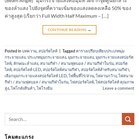
(Beam Angle)” มุมกระจายแสงคือมุมที่วัดจากจุดศูนย์กลาง
ของลำแสง ไปยังจุดที่ความเข้มของแสงลดลงเหลือ 50% ของ
ค่าสูงสุด (เรียกว่า Full Width Half Maximum – […]
CONTINUE READING
→
Posted in
บทความ
,
สปอร์ตไลท์
|
Tagged
ตารางเปรียบเทียบประเภทมุม
กระจายแสง
,
ประเภทมุมกระจายแสง
,
มุมกระจายแสง
,
มุมกระจายแสงสปอร์ต
ไลท์
,
ลักษณะลำแสง
,
สนามกีฬา / สนามฟุตบอล / สนามกีฬาในร่ม
,
สปอร์ต
ไลท์
,
สปอร์ตไลท์ LED
,
สปอร์ตไลท์สนามกีฬา
,
สปอร์ตไลท์สำหรับสนามกีฬา
,
เลือกมุมกระจายแสงสปอร์ตไลท์ LED
,
ไฟพื้นที่ไร่/สวน
,
ไฟลานกว้าง
,
ไฟสนาม
กีฬา / สนามฟุตบอล / สนามกีฬาในร่ม
,
ไฟสปอร์ตไลท์
,
ไฟสปอร์ตไลท์ คุณภาพ
สูง
,
ไฟโกดังสินค้า
,
ไฟโรงยิม
Leave a comment
Search
for:
โคมตะแกรง