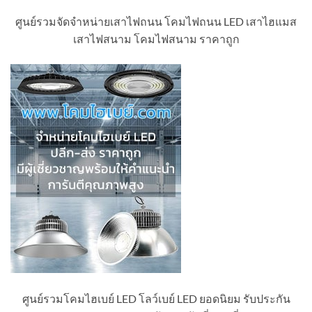
ศูนย์รวมจัดจำหน่ายเสาไฟถนน โคมไฟถนน LED เสาไฮแมส
เสาไฟสนาม โคมไฟสนาม ราคาถูก
ศูนย์รวมโคมไฮเบย์ LED โลว์เบย์ LED ยอดนิยม รับประกัน