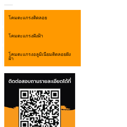
โคมตะแกรงติดลอย
โคมตะแกรงฝังฝ้า
โคมตะแกรงอลูมิเนียมติดลอยฝัง
ฝ้า