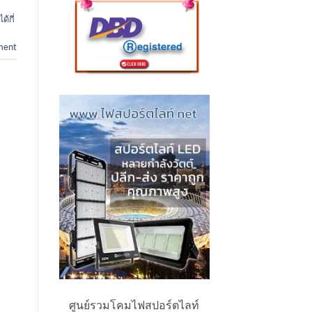
้กี่
ment
ศูนย์รวมโคมไฟสปอร์ตไลท์