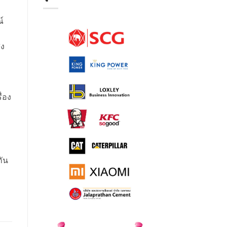
์
อ
สง
่อง
กัน