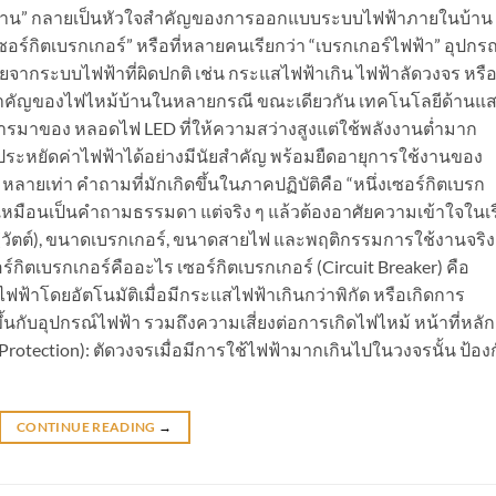
งงาน” กลายเป็นหัวใจสำคัญของการออกแบบระบบไฟฟ้าภายในบ้าน
ซอร์กิตเบรกเกอร์” หรือที่หลายคนเรียกว่า “เบรกเกอร์ไฟฟ้า” อุปกรณ
รายจากระบบไฟฟ้าที่ผิดปกติ เช่น กระแสไฟฟ้าเกิน ไฟฟ้าลัดวงจร หรื
สำคัญของไฟไหม้บ้านในหลายกรณี ขณะเดียวกัน เทคโนโลยีด้านแ
ารมาของ หลอดไฟ LED ที่ให้ความสว่างสูงแต่ใช้พลังงานต่ำมาก
ระหยัดค่าไฟฟ้าได้อย่างมีนัยสำคัญ พร้อมยืดอายุการใช้งานของ
ยเท่า คำถามที่มักเกิดขึ้นในภาคปฏิบัติคือ “หนึ่งเซอร์กิตเบรก
ูเหมือนเป็นคำถามธรรมดา แต่จริง ๆ แล้วต้องอาศัยความเข้าใจในเรื
(วัตต์), ขนาดเบรกเกอร์, ขนาดสายไฟ และพฤติกรรมการใช้งานจริง
กิตเบรกเกอร์คืออะไร เซอร์กิตเบรกเกอร์ (Circuit Breaker) คือ
ไฟฟ้าโดยอัตโนมัติเมื่อมีกระแสไฟฟ้าเกินกว่าพิกัด หรือเกิดการ
ึ้นกับอุปกรณ์ไฟฟ้า รวมถึงความเสี่ยงต่อการเกิดไฟไหม้ หน้าที่หลัก
rotection): ตัดวงจรเมื่อมีการใช้ไฟฟ้ามากเกินไปในวงจรนั้น ป้อง
CONTINUE READING
→