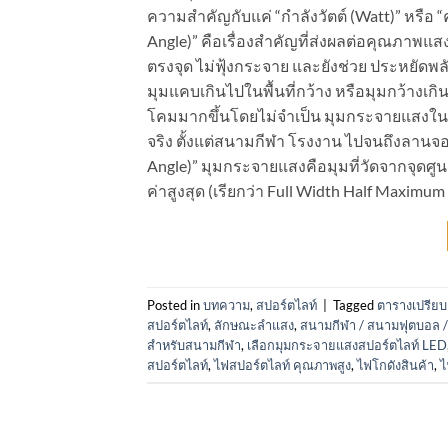
ความสำคัญกับแค่ “กำลังวัตต์ (Watt)” หรือ
Angle)” คือเรื่องสำคัญที่ส่งผลต่อคุณภาพ
ตรงจุด ไม่ฟุ้งกระจาย และยังช่วย ประหยัดพล
มุมแคบเกินไปในพื้นที่กว้าง หรือมุมกว้างเกินไ
โคมมากขึ้นโดยไม่จำเป็น มุมกระจายแสงในมิ
จริง ตั้งแต่สนามกีฬา โรงงาน ไปจนถึงลาน
Angle)” มุมกระจายแสงคือมุมที่วัดจากจุดศ
ค่าสูงสุด (เรียกว่า Full Width Half Maximum 
Posted in
บทความ
,
สปอร์ตไลท์
|
Tagged
ตารางเปรีย
สปอร์ตไลท์
,
ลักษณะลำแสง
,
สนามกีฬา / สนามฟุตบอล /
สำหรับสนามกีฬา
,
เลือกมุมกระจายแสงสปอร์ตไลท์ LED
สปอร์ตไลท์
,
ไฟสปอร์ตไลท์ คุณภาพสูง
,
ไฟโกดังสินค้า
,
ไ