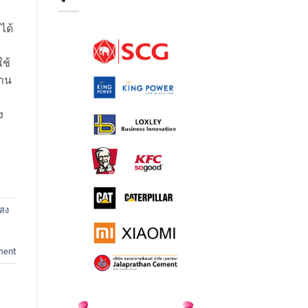
ได้
ใช้
งาน
ง
สง
ment