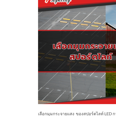
เลือกมุมกระจายแสง ของสปอร์ตไลท์ LED การ