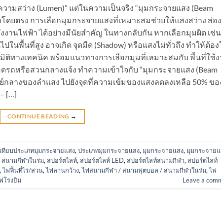
 “ความสว่าง (Lumen)” แต่ในความเป็นจริง “มุมกระจายแสง (Beam
แสงโดยตรง การเลือกมุมกระจายแสงที่เหมาะสมช่วยให้แสงสว่าง ส่อง
ังงานไฟฟ้า ได้อย่างมีนัยสำคัญ ในทางกลับกัน หากเลือกมุมผิด เช่น
ปในพื้นที่สูง อาจเกิด จุดมืด (Shadow) หรือแสงไม่ทั่วถึง ทำให้ต้อง
ติทางเทคนิค พร้อมแนวทางการเลือกมุมที่เหมาะสมกับ พื้นที่ใช้
จอดรถหรือสวนกลางแจ้ง ทำความเข้าใจกับ “มุมกระจายแสง (Beam
ูนย์กลางของลำแสง ไปยังจุดที่ความเข้มของแสงลดลงเหลือ 50% ขอ
– […]
CONTINUE READING
→
บเทียบประเภทมุมกระจายแสง
,
ประเภทมุมกระจายแสง
,
มุมกระจายแสง
,
มุมกระจายแ
 สนามกีฬาในร่ม
,
สปอร์ตไลท์
,
สปอร์ตไลท์ LED
,
สปอร์ตไลท์สนามกีฬา
,
สปอร์ตไลท์
,
ไฟพื้นที่ไร่/สวน
,
ไฟลานกว้าง
,
ไฟสนามกีฬา / สนามฟุตบอล / สนามกีฬาในร่ม
,
ไฟ
ฟโรงยิม
Leave a com