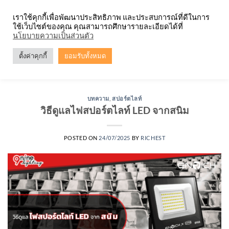
Skip
จำหน่ายโคมตะแกรง ทุกรูปแบบ
เราใช้คุกกี้เพื่อพัฒนาประสิทธิภาพ และประสบการณ์ที่ดีในการ
to
ใช้เว็บไซต์ของคุณ คุณสามารถศึกษารายละเอียดได้ที่
content
0
นโยบายความเป็นส่วนตัว
ตั้งค่าคุกกี้
ยอมรับทั้งหมด
TAG ARCHIVES:
สปอตไลท์ LED
บทความ
,
สปอร์ตไลท์
วิธีดูแลไฟสปอร์ตไลท์ LED จากสนิม
POSTED ON
24/07/2025
BY
RICHEST