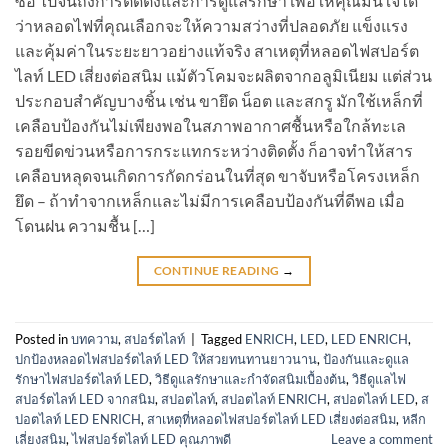
ซื้อ ไปจนถึงการติดตั้งและการดูแลรักษา เพื่อให้คุณมั่นใจได้
ว่าหลอดไฟที่คุณเลือกจะให้ความสว่างที่ปลอดภัย แข็งแรง
และคุ้มค่าในระยะยาวอย่างแท้จริง สาเหตุที่หลอดไฟสปอร์ต
ไลท์ LED เสี่ยงต่อสนิม แม้ตัวโคมจะผลิตจากอลูมิเนียม แต่ส่วน
ประกอบสำคัญบางชิ้น เช่น ขายึด น็อต และสกรู มักใช้เหล็กที่
เคลือบป้องกันไม่เพียงพอในสภาพอากาศชื้นหรือใกล้ทะเล
รอยขีดข่วนหรือการกระแทกระหว่างติดตั้ง ก็อาจทำให้สาร
เคลือบหลุดจนเกิดการกัดกร่อนในที่สุด ขาจับหรือโครงเหล็ก
ยึด – ถ้าทำจากเหล็กและไม่มีการเคลือบป้องกันที่ดีพอ เมื่อ
โดนฝน ความชื้น […]
CONTINUE READING
→
Posted in
บทความ
,
สปอร์ตไลท์
|
Tagged
ENRICH
,
LED
,
LED ENRICH
,
ปกป้องหลอดไฟสปอร์ตไลท์ LED ให้สวยทนทานยาวนาน
,
ป้องกันและดูแล
รักษาไฟสปอร์ตไลท์ LED
,
วิธีดูแลรักษาและกำจัดสนิมเบื้องต้น
,
วิธีดูแลไฟ
สปอร์ตไลท์ LED จากสนิม
,
สปอตไลท์
,
สปอตไลท์ ENRICH
,
สปอตไลท์ LED
,
ส
ปอตไลท์ LED ENRICH
,
สาเหตุที่หลอดไฟสปอร์ตไลท์ LED เสี่ยงต่อสนิม
,
หลีก
เลี่ยงสนิม
,
ไฟสปอร์ตไลท์ LED คุณภาพดี
Leave a comment