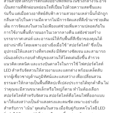
สวนสวยที่ได้รับการตกแต่งอย่างพิถีพิถันในช่วงกลางวัน อาจ
เป็นสถานที่พักผ่อนหย่อนใจที่เปี่ยมไปด้วยความสดชื่นและ
ร่มรื่น แต่เมื่อดวงอาทิตย์ลับฟ้า ความสวยงามเหล่านั้นก็มักถูก
กลืนหายไปในความมืด หากไม่มีการจัดแสงที่ดีเข้ามาช่วยเติม
เต็ม การจัดแสงในสวนไม่เพียงแต่ช่วยเพิ่มความปลอดภัยใน
การใช้งานพื้นที่ภายนอกในเวลากลางคืน แต่ยังช่วยสร้าง
บรรยากาศ เสน่ห์ และอารมณ์ให้กับพื้นที่สีเขียวของคุณได้
อย่างน่าทึ่ง โดยเฉพาะอย่างยิ่งเมื่อใช้ “สปอร์ตไลท์” ซึ่งเป็น
อุปกรณ์ให้แสงสว่างที่ทรงพลัง มีทิศทางชัดเจน และสามารถ
เน้นองค์ประกอบสำคัญของสวนให้โดดเด่นยิ่งขึ้น สำรวจ
แนวคิด เทคนิค และแรงบันดาลใจในการใช้ ไฟสปอร์ตไลท์
LED สำหรับจัดสวนให้สวยงามและแตกต่าง พร้อมเคล็ดลับ
จากผู้เชี่ยวชาญด้านภูมิทัศน์และแสงสว่าง เพื่อเปลี่ยนสวน
ธรรมดาให้กลายเป็นพื้นที่ศิลปะที่เปล่งประกายได้ทุกค่ำคืน ไม่
ว่าคุณจะมีสวนขนาดเล็กหรือใหญ่ก็ตาม ทำไมต้องเลือก
สปอร์ตไลท์สำหรับจัดสวน สปอร์ตไลท์คือโคมไฟที่ออกแบบ
มาให้แสงสว่างเป็นลำแสงตรงและคมชัด เหมาะอย่างยิ่ง
สำหรับการ “เน้น” จุดเด่นในสวน เมื่อจับคู่กับเทคโนโลยี LED