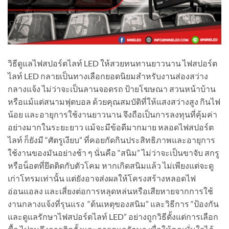
วิธีดูแลไฟสปอร์ตไลท์ LED ให้สวยทนทานยาวนาน ไฟสปอร์ต
ไลท์ LED กลายเป็นทางเลือกยอดนิยมสำหรับงานส่องสว่าง
กลางแจ้ง ไม่ว่าจะเป็นลานจอดรถ ป้ายโฆษณา สวนหน้าบ้าน
หรือแม้แต่สนามฟุตบอล ด้วยคุณสมบัติที่ให้แสงสว่างสูง กินไฟ
น้อย และอายุการใช้งานยาวนาน จึงถือเป็นการลงทุนที่คุ้มค่า
อย่างมากในระยะยาว แม้จะมีข้อดีมากมาย หลอดไฟสปอร์ต
ไลท์ ก็ยังมี “ศัตรูเงียบ” ที่คอยกัดกินประสิทธิภาพและอายุการ
ใช้งานของมันอย่างช้า ๆ นั่นคือ “สนิม” ไม่ว่าจะเป็นขาจับ สกรู
หรือน็อตที่ยึดติดกับตัวโคม หากเกิดสนิมแล้ว ไม่เพียงแต่จะดู
เก่าโทรมเท่านั้น แต่ยังอาจส่งผลให้โครงสร้างหลอดไฟ
อ่อนแอลง และเสี่ยงต่อการหลุดหล่นหรือเสียหายจากการใช้
งานกลางแจ้งที่รุนแรง “ต้นเหตุของสนิม” และวิธีการ “ป้องกัน
และดูแลรักษาไฟสปอร์ตไลท์ LED” อย่างถูกวิธีตั้งแต่การเลือก