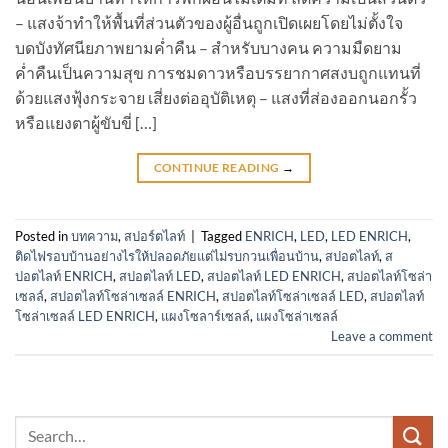
– แสงจ้าทำให้พื้นที่ส่วนตัวของผู้อื่นถูกเปิดเผยโดยไม่ตั้งใจ
บดบังทัศนียภาพยามค่ำคืน – สำหรับบางคน ความมืดยาม
ค่ำคืนเป็นความสุข การชมดาวหรือบรรยากาศสงบถูกแทนที่
ด้วยแสงฟุ้งกระจาย เสี่ยงต่ออุบัติเหตุ – แสงที่ส่องออกนอกรั้ว
หรือแยงตาผู้ขับขี่ […]
CONTINUE READING
→
Posted in
บทความ
,
สปอร์ตไลท์
|
Tagged
ENRICH
,
LED
,
LED ENRICH
,
ติดไฟรอบบ้านอย่างไรให้ปลอดภัยแต่ไม่รบกวนเพื่อนบ้าน
,
สปอตไลท์
,
ส
ปอตไลท์ ENRICH
,
สปอตไลท์ LED
,
สปอตไลท์ LED ENRICH
,
สปอตไลท์โซล่า
เซลล์
,
สปอตไลท์โซล่าเซลล์ ENRICH
,
สปอตไลท์โซล่าเซลล์ LED
,
สปอตไลท์
โซล่าเซลล์ LED ENRICH
,
แผงโซลาร์เซลล์
,
แผงโซล่าเซลล์
Leave a comment
Search