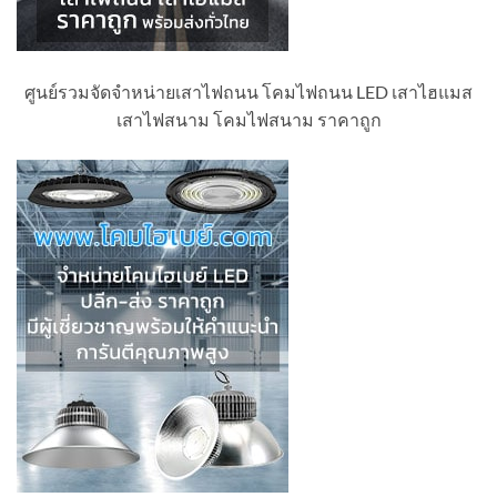
ศูนย์รวมจัดจำหน่ายเสาไฟถนน โคมไฟถนน LED เสาไฮแมส
เสาไฟสนาม โคมไฟสนาม ราคาถูก