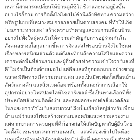
เหล่านี้สามารถเปลี่ยนให้บ้านดูมีชีวิตชีวาและน่าอยู่ยิ่งขึ้น
อย่างไรก็ตาม การติดตั้งไฟโดยไม่คำนึงถึงทิศทาง ความสว่าง
หรือรูปแบบที่เหมาะสม อาจกลายเป็นดาบสองคม ที่ทำให้เกิด
“มลภาวะทางแสง” สร้างความรำคาญและรบกวนเพื่อนบ้าน
อย่างไม่ตั้งใจ ผู้คนเริ่มให้ความสำคัญกับการอยู่ร่วมกันใน
สังคมอย่างเกื้อกูลมากขึ้น การจัดแสงไฟรอบบ้านจึงไม่ใช่แค่
เรื่องของรสนิยมส่วนตัว แต่ยังสะท้อนถึงความใส่ใจและความ
เคารพต่อพื้นที่ส่วนรวมและผู้อื่นด้วย ทำความเข้าใจว่า “แสงที่
ดี” ไม่จำเป็นต้องจ้าเสมอไป แต่คือแสงที่ถูกออกแบบอย่างชาญ
ฉลาด มีทิศทาง มีความเหมาะสม และเป็นมิตรต่อทั้งเพื่อนบ้าน
สัตว์กลางคืน และสิ่งแวดล้อม พร้อมทั้งแนะนำการเลือกใช้
อุปกรณ์อย่าง ไฟสปอตไลท์โซลาร์เซลล์ ซึ่งเป็นทางเลือกที่ทั้ง
ประหยัดพลังงาน ติดตั้งง่าย และลดผลกระทบต่อสิ่งแวดล้อม
ในระยะยาว ทำไม “แสงรบกวน” ถึงเป็นเรื่องใหญ่สำหรับเพื่อน
บ้าน แม้ว่าแสงไฟจะสร้างความปลอดภัยและความสวยงาม
แต่หากขาดการควบคุมที่ดี ก็อาจก่อให้เกิดปัญหากับผู้อื่นโดย
ไม่ตั้งใจ เช่น รบกวนการนอนหลับ – แสงที่ส่องเข้าไปในห้อง
นอนเพื่อนบ้านทำให้การพักผ่อนไม่เต็มที่ ลดความเป็นส่วนตัว