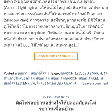
ยิ่งทำให้มีคุณสมบัติที่น่าสนใจมากขึ้น เช่น: เน้นจุดเด่น
(Accent Lighting): ส่องให้ต้นไม้ใหญ่ ผนังหิน หรือองค์ประกอบ
ทางสถาปัตยกรรมโดดเด่นขึ้นในความมืด สร้างมิติและเงา
(Shadow Play): การจัดวางแสงที่ชาญฉลาดจะเพิ่มมิติให้สวน
ดูมีชีวิตชีวาไม่ต่างจากเวลากลางวัน ยืดหยุ่นในการติดตั้ง: มี
หลายขนาด หลายรูปแบบ ปักดิน แขวนจากต้นไม้ หรือติดบน
ผนังได้อย่างง่ายดาย ประหยัดพลังงานและลดค่าบำรุงรักษา:
เทคโนโลยี LED ใช้ไฟน้อยและทนทานสูง […]
CONTINUE READING
→
Posted in
บทความ
,
สปอร์ตไลท์
|
Tagged
ENRICH
,
LED
,
LED ENRICH
,
จัด
สวนด้วยไฟสปอร์ตไลท์
,
สปอตไลท์
,
สปอตไลท์ ENRICH
,
สปอตไลท์ LED
,
ส
ปอตไลท์ LED ENRICH
,
ไฟสปอร์ตไลท์ LED คุณภาพดี
Leave a comment
บทความ
,
สปอร์ตไลท์
ติดไฟรอบบ้านอย่างไรให้ปลอดภัยแต่ไม่
รบกวนเพื่อนบ้าน