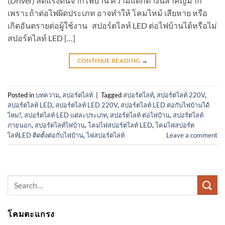
(Driver) ลดแรงดันจากไฟบ้าน ความแตกต่างนี้สำคัญมาก
เพราะถ้าต่อไฟผิดประเภท อาจทำให้ โคมไหม้ เสียหาย หรือ
เกิดอันตรายต่อผู้ใช้งาน สปอร์ตไลท์ LED ต่อไฟบ้านได้หรือไม่
สปอร์ตไลท์ LED […]
CONTINUE READING
→
Posted in
บทความ
,
สปอร์ตไลท์
|
Tagged
สปอร์ตไลท์
,
สปอร์ตไลท์ 220V
,
สปอร์ตไลท์ LED
,
สปอร์ตไลท์ LED 220V
,
สปอร์ตไลท์ LED ต่อกับไฟบ้านได้
ไหม?
,
สปอร์ตไลท์ LED แต่ละประเภท
,
สปอร์ตไลท์ ต่อไฟบ้าน
,
สปอร์ตไลท์
ภายนอก
,
สปอร์ตไลท์ไฟบ้าน
,
โคมไฟสปอร์ตไลท์ LED
,
โคมไฟสปอร์ต
ไลท์LED ติดตั้งต่อกับไฟบ้าน
,
ไฟสปอร์ตไลท์
Leave a comment
Search
for:
โคมตะแกรง