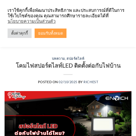
Skip
จำหน่ายโคมตะแกรง ทุกรูปแบบ
เราใช้คุกกี้เพื่อพัฒนาประสิทธิภาพ และประสบการณ์ที่ดีในการ
to
ใช้เว็บไซต์ของคุณ คุณสามารถศึกษารายละเอียดได้ที่
content
0
นโยบายความเป็นส่วนตัว
ตั้งค่าคุกกี้
ยอมรับทั้งหมด
TAG ARCHIVES:
สปอร์ตไลท์ภายนอก
บทความ
,
สปอร์ตไลท์
โคมไฟสปอร์ตไลท์LED ติดตั้งต่อกับไฟบ้าน
POSTED ON
02/10/2025
BY
RICHEST