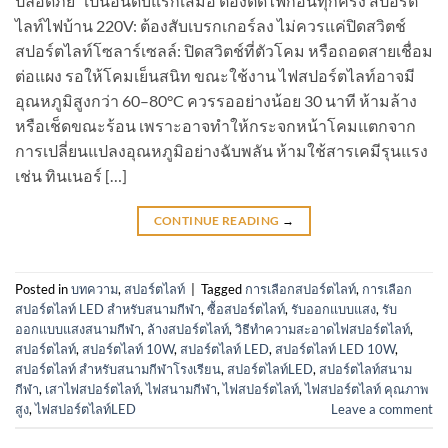
ปลอดภัย” เป็นอันดับแรกเสมอ ต้องตัดไฟก่อนทุกครั้ง สปอร์ต
ไลท์ไฟบ้าน 220V: ต้องสับเบรกเกอร์ลง ไม่ควรแค่ปิดสวิตช์
สปอร์ตไลท์โซลาร์เซลล์: ปิดสวิตช์ที่ตัวโคม หรือถอดสายเชื่อม
ต่อแผง รอให้โคมเย็นสนิท ขณะใช้งาน ไฟสปอร์ตไลท์อาจมี
อุณหภูมิสูงกว่า 60–80°C ควรรออย่างน้อย 30 นาที ห้ามล้าง
หรือเช็ดขณะร้อน เพราะอาจทำให้กระจกหน้าโคมแตกจาก
การเปลี่ยนแปลงอุณหภูมิอย่างฉับพลัน ห้ามใช้สารเคมีรุนแรง
เช่น ทินเนอร์ […]
CONTINUE READING
→
Posted in
บทความ
,
สปอร์ตไลท์
|
Tagged
การเลือกสปอร์ตไลท์
,
การเลือก
สปอร์ตไลท์ LED สำหรับสนามกีฬา
,
ซื้อสปอร์ตไลท์
,
รับออกแบบแสง
,
รับ
ออกแบบแสงสนามกีฬา
,
ล้างสปอร์ตไลท์
,
วิธีทำความสะอาดไฟสปอร์ตไลท์
,
สปอร์ตไลท์
,
สปอร์ตไลท์ 10W
,
สปอร์ตไลท์ LED
,
สปอร์ตไลท์ LED 10W
,
สปอร์ตไลท์ สำหรับสนามกีฬาโรงเรียน
,
สปอร์ตไลท์LED
,
สปอร์ตไลท์สนาม
กีฬา
,
เสาไฟสปอร์ตไลท์
,
ไฟสนามกีฬา
,
ไฟสปอร์ตไลท์
,
ไฟสปอร์ตไลท์ คุณภาพ
สูง
,
ไฟสปอร์ตไลท์LED
Leave a comment