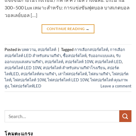
300–500 Lux เหมาะสำหรับ: การแข่งขันฟุตบอล บาสเกตบอล
วอลเลย์บอล […]
CONTINUE READING
→
Posted in
บทความ
,
สปอร์ตไลท์
|
Tagged
การเลือกสปอร์ตไลท์
,
การเลือก
สปอร์ตไลท์ LED สำหรับสนามกีฬา
,
ซื้อสปอร์ตไลท์
,
รับออกแบบแสง
,
รับ
ออกแบบแสงสนามกีฬา
,
สปอร์ตไลท์
,
สปอร์ตไลท์ 10W
,
สปอร์ตไลท์ LED
,
สปอร์ตไลท์ LED 10W
,
สปอร์ตไลท์ สำหรับสนามกีฬาโรงเรียน
,
สปอร์ต
ไลท์LED
,
สปอร์ตไลท์สนามกีฬา
,
เสาไฟสปอร์ตไลท์
,
ไฟสนามกีฬา
,
ไฟสปอร์ต
ไลท์
,
ไฟสปอร์ตไลท์ 10W
,
ไฟสปอร์ตไลท์ LED 10W
,
ไฟสปอร์ตไลท์ คุณภาพ
สูง
,
ไฟสปอร์ตไลท์LED
Leave a comment
Search
for:
โคมตะแกรง