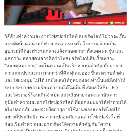
วิธีล้างทำความสะอาดไฟสปอร์ตไลท์ สปอร์ตไลท์ ไม่ว่าจะเป็น
แบบติดบ้าน สนามกีฬา ลานจอดรถ หรือโรงงาน ล้วนเป็น
อุปกรณ์ที่ต้องทำงานกลางแจ้งตลอดเวลา ทั้งแดด ฝน ฝุ่น และ
มลภาวะ หลายคนอาจคิดว่าไฟสปอร์ตไลท์เสียเร็วเพราะ
“หลอดหมดอายุ” แต่ในความเป็นจริง สาเหตุสำคัญมักมาจาก
ความสกปรกสะสม มากกว่าที่คิด ฝุ่นละออง ขี้นก คราบน้ำฝน
และใยแมงมุม ไม่ได้แค่บังแสงให้ดูหมองลงเท่านั้นแต่ยังทำให้
ระบบระบายความร้อนทำงานได้ไม่เต็มที่ ส่งผลให้ชิป LED
และไดรเวอร์ร้อนเกินจำเป็น และเสียหายก่อนเวลาอันควร
คู่มือทำความสะอาดไฟสปอร์ตไลท์ ที่ออกแบบมาให้ทำตามได้
จริง ปลอดภัย และช่วยยืดอายุการใช้งานของสปอร์ตไลท์ได้
อย่างมีประสิทธิภาพ ความปลอดภัยก่อนล้างไฟสปอร์ตไลท์
ก่อนเริ่มทำความสะอาด ต้องให้ความสำคัญกับ “ความ