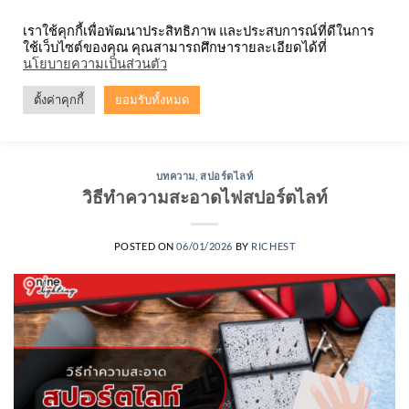
Skip
จำหน่ายโคมตะแกรง ทุกรูปแบบ
เราใช้คุกกี้เพื่อพัฒนาประสิทธิภาพ และประสบการณ์ที่ดีในการ
to
ใช้เว็บไซต์ของคุณ คุณสามารถศึกษารายละเอียดได้ที่
content
0
นโยบายความเป็นส่วนตัว
ตั้งค่าคุกกี้
ยอมรับทั้งหมด
TAG ARCHIVES:
สปอร์ตไลท์ สำหรับสนามกีฬาโรงเรียน
บทความ
,
สปอร์ตไลท์
วิธีทำความสะอาดไฟสปอร์ตไลท์
POSTED ON
06/01/2026
BY
RICHEST