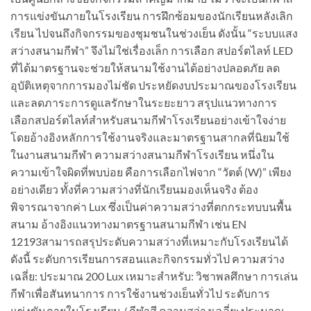
การแข่งขันภายในโรงเรียน การฝึกซ้อมของนักเรียนหลังเลิก
เรียน ไปจนถึงกิจกรรมของชุมชนในช่วงเย็น ดังนั้น “ระบบแสง
สว่างสนามกีฬา” จึงไม่ใช่เรื่องเล็ก การเลือก สปอร์ตไลท์ LED
ที่ได้มาตรฐานจะช่วยให้สนามใช้งานได้อย่างปลอดภัย ลด
อุบัติเหตุจากการมองไม่ชัด ประหยัดงบประมาณของโรงเรียน
และลดภาระการดูแลรักษาในระยะยาว สรุปแนวทางการ
เลือกสปอร์ตไลท์สำหรับสนามกีฬาโรงเรียนอย่างเข้าใจง่าย
โดยอ้างอิงหลักการใช้งานจริงและมาตรฐานสากลที่นิยมใช้
ในงานสนามกีฬา ความสว่างสนามกีฬาโรงเรียน หนึ่งใน
ความเข้าใจผิดที่พบบ่อย คือการเลือกไฟจาก “วัตต์ (W)” เพียง
อย่างเดียว ทั้งที่ความสว่างที่นักเรียนมองเห็นจริง ต้อง
พิจารณาจากค่า Lux ซึ่งเป็นค่าความสว่างที่ตกกระทบบนพื้น
สนาม อ้างอิงแนวทางมาตรฐานสนามกีฬา เช่น EN
12193สามารถสรุประดับความสว่างที่เหมาะกับโรงเรียนได้
ดังนี้ ระดับการเรียนการสอนและกิจกรรมทั่วไป ความสว่าง
เฉลี่ย: ประมาณ 200 Lux เหมาะสำหรับ: วิชาพลศึกษา การเล่น
กีฬาเพื่อสันทนาการ การใช้งานช่วงเย็นทั่วไป ระดับการ
แข่งขันภายในโรงเรียน / กีฬาสี ความสว่างเฉลี่ย: ประมาณ