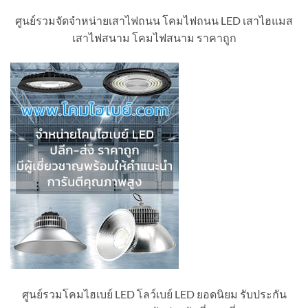
ศูนย์รวมจัดจำหน่ายเสาไฟถนน โคมไฟถนน LED เสาไฮแมส
เสาไฟสนาม โคมไฟสนาม ราคาถูก
ศูนย์รวมโคมไฮเบย์ LED โลว์เบย์ LED ยอดนิยม รับประกัน