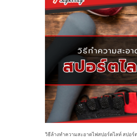
วิธีล้างทำความสะอาดไฟสปอร์ตไลท์ สปอร์ต