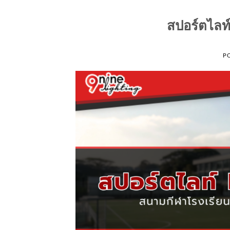
สปอร์ตไลท
P