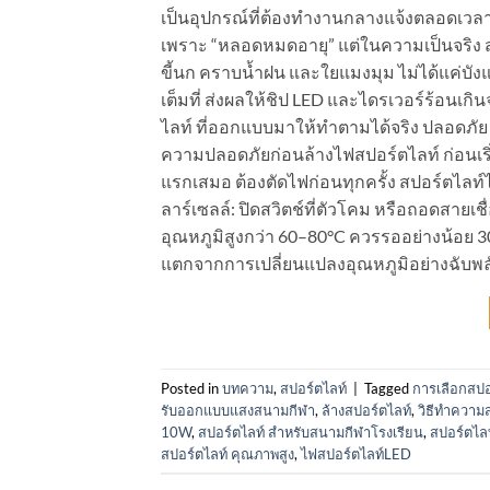
เป็นอุปกรณ์ที่ต้องทำงานกลางแจ้งตลอดเวลา
เพราะ “หลอดหมดอายุ” แต่ในความเป็นจริง 
ขี้นก คราบน้ำฝน และใยแมงมุม ไม่ได้แค่บั
เต็มที่ ส่งผลให้ชิป LED และไดรเวอร์ร้อนเ
ไลท์ ที่ออกแบบมาให้ทำตามได้จริง ปลอดภัย
ความปลอดภัยก่อนล้างไฟสปอร์ตไลท์ ก่อนเร
แรกเสมอ ต้องตัดไฟก่อนทุกครั้ง สปอร์ตไลท์
ลาร์เซลล์: ปิดสวิตช์ที่ตัวโคม หรือถอดสาย
อุณหภูมิสูงกว่า 60–80°C ควรรออย่างน้อย
แตกจากการเปลี่ยนแปลงอุณหภูมิอย่างฉับพลัน
Posted in
บทความ
,
สปอร์ตไลท์
|
Tagged
การเลือกสปอ
รับออกแบบแสงสนามกีฬา
,
ล้างสปอร์ตไลท์
,
วิธีทำความ
10W
,
สปอร์ตไลท์ สำหรับสนามกีฬาโรงเรียน
,
สปอร์ตไล
สปอร์ตไลท์ คุณภาพสูง
,
ไฟสปอร์ตไลท์LED