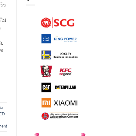
ร็ว
ไม่
ต
ับ
โซ
สง
,
LED
ment