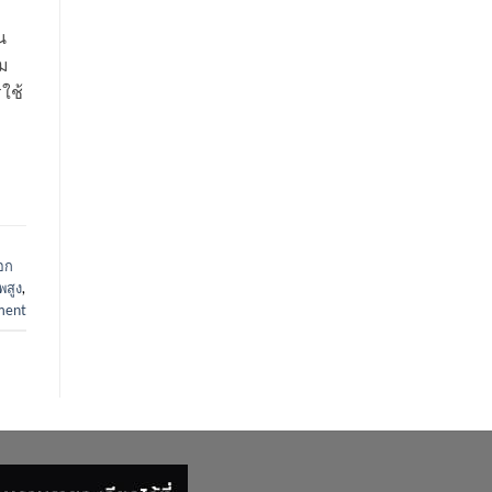
น
าม
ใช้
ือก
พสูง
,
ment