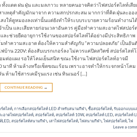
 ทั้งแดด ฝน ฝุ่น และมลภาวะ หลายคนอาจคิดว่าไฟสปอร์ตไลท์เสียเ
สาเหตุสำคัญมักมาจาก ความสกปรกสะสม มากกว่าที่คิด ฝุ่นละออง
งแสงให้ดูหมองลงเท่านั้นแต่ยังทำให้ระบบระบายความร้อนทำงานได้
กินจำเป็น และเสียหายก่อนเวลาอันควร คู่มือทำความสะอาดไฟสปอร์
 และช่วยยืดอายุการใช้งานของสปอร์ตไลท์ได้อย่างมีประสิทธิภาพ
ิ่มทำความสะอาด ต้องให้ความสำคัญกับ “ความปลอดภัย” เป็นอันด
ไฟบ้าน 220V: ต้องสับเบรกเกอร์ลง ไม่ควรแค่ปิดสวิตช์ สปอร์ตไลท์
เชื่อมต่อแผง รอให้โคมเย็นสนิท ขณะใช้งาน ไฟสปอร์ตไลท์อาจมี
 30 นาที ห้ามล้างหรือเช็ดขณะร้อน เพราะอาจทำให้กระจกหน้าโคม
 ห้ามใช้สารเคมีรุนแรง เช่น ทินเนอร์ […]
CONTINUE READING
→
ร์ตไลท์
,
การเลือกสปอร์ตไลท์ LED สำหรับสนามกีฬา
,
ซื้อสปอร์ตไลท์
,
รับออกแบบแ
สะอาดไฟสปอร์ตไลท์
,
สปอร์ตไลท์
,
สปอร์ตไลท์ 10W
,
สปอร์ตไลท์ LED
,
สปอร์ตไลท์ 
ท์LED
,
สปอร์ตไลท์สนามกีฬา
,
เสาไฟสปอร์ตไลท์
,
ไฟสนามกีฬา
,
ไฟสปอร์ตไลท์
,
ไฟ
Leave a com