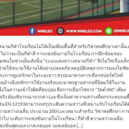
มกีฬาโรงเรียนไม่ได้เป็นเพียงพื้นที่สำหรับวิชาพลศึกษาเท่านั้น 
ม่ว่าจะเป็นกีฬาสี การแข่งขันภายในโรงเรียน การฝึกซ้อมของ
ชนในช่วงเย็น ดังนั้น “ระบบแสงสว่างสนามกีฬา” จึงไม่ใช่เรื่องเล็
ช่วยให้สนามใช้งานได้อย่างปลอดภัย ลดอุบัติเหตุจากการมองไม่ชัด
ะการดูแลรักษาในระยะยาว สรุปแนวทางการเลือกสปอร์ตไลท์
โดยอ้างอิงหลักการใช้งานจริงและมาตรฐานสากลที่นิยมใช้ในงาน
ในความเข้าใจผิดที่พบบ่อย คือการเลือกไฟจาก “วัตต์ (W)” เพียง
ห็นจริง ต้องพิจารณาจากค่า Lux ซึ่งเป็นค่าความสว่างที่ตกกระทบบนพื
 EN 12193สามารถสรุประดับความสว่างที่เหมาะกับโรงเรียนได้ดัง
ามสว่างเฉลี่ย: ประมาณ 200 Lux เหมาะสำหรับ: วิชาพลศึกษา กา
ั่วไป ระดับการแข่งขันภายในโรงเรียน / กีฬาสี ความสว่างเฉลี่ย:
่งขันฟุตบอล บาสเกตบอล วอลเลย์บอล […]