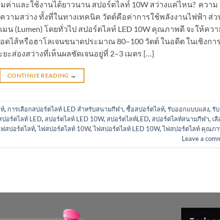
ให้คุ้มค่าและใช้งานได้ยาวนาน สปอร์ตไลท์ 10W สว่างแค่ไหน? ความ
วัดความสว่าง ทั้งที่ในทางเทคนิค วัตต์คือค่าการใช้พลังงานไฟฟ้า ส่ว
า ลูเมน (Lumen) โดยทั่วไป สปอร์ตไลท์ LED 10W คุณภาพดี จะให้คว
ลอดไส้หรือฮาโลเจนขนาดประมาณ 80–100 วัตต์ ในอดีต ในเชิงการ
ะส่องสว่างที่เห็นผลชัดเจนอยู่ที่ 2–3 เมตร […]
CONTINUE READING
→
ท์
,
การเลือกสปอร์ตไลท์ LED สำหรับสนามกีฬา
,
ซื้อสปอร์ตไลท์
,
รับออกแบบแสง
,
รับ
สปอร์ตไลท์ LED
,
สปอร์ตไลท์ LED 10W
,
สปอร์ตไลท์LED
,
สปอร์ตไลท์สนามกีฬา
,
เล
ไฟสปอร์ตไลท์
,
ไฟสปอร์ตไลท์ 10W
,
ไฟสปอร์ตไลท์ LED 10W
,
ไฟสปอร์ตไลท์ คุณภา
Leave a com