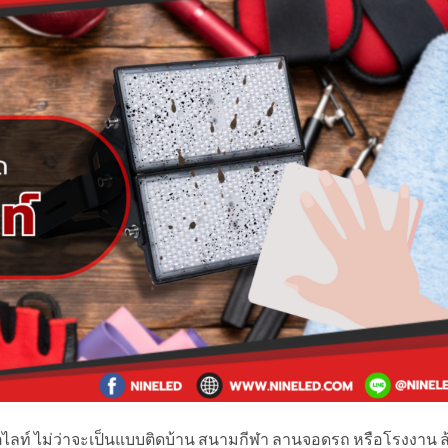
ไลท์ ไม่ว่าจะเป็นแบบติดบ้าน สนามกีฬา ลานจอดรถ หรือโรงงาน ล