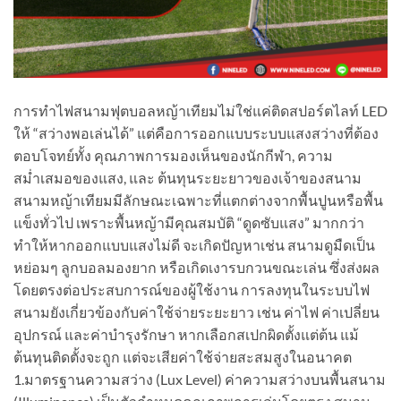
การทำไฟสนามฟุตบอลหญ้าเทียมไม่ใช่แค่ติดสปอร์ตไลท์ LED
ให้ “สว่างพอเล่นได้” แต่คือการออกแบบระบบแสงสว่างที่ต้อง
ตอบโจทย์ทั้ง คุณภาพการมองเห็นของนักกีฬา, ความ
สม่ำเสมอของแสง, และ ต้นทุนระยะยาวของเจ้าของสนาม
สนามหญ้าเทียมมีลักษณะเฉพาะที่แตกต่างจากพื้นปูนหรือพื้น
แข็งทั่วไป เพราะพื้นหญ้ามีคุณสมบัติ “ดูดซับแสง” มากกว่า
ทำให้หากออกแบบแสงไม่ดี จะเกิดปัญหาเช่น สนามดูมืดเป็น
หย่อมๆ ลูกบอลมองยาก หรือเกิดเงารบกวนขณะเล่น ซึ่งส่งผล
โดยตรงต่อประสบการณ์ของผู้ใช้งาน การลงทุนในระบบไฟ
สนามยังเกี่ยวข้องกับค่าใช้จ่ายระยะยาว เช่น ค่าไฟ ค่าเปลี่ยน
อุปกรณ์ และค่าบำรุงรักษา หากเลือกสเปกผิดตั้งแต่ต้น แม้
ต้นทุนติดตั้งจะถูก แต่จะเสียค่าใช้จ่ายสะสมสูงในอนาคต
1.มาตรฐานความสว่าง (Lux Level) ค่าความสว่างบนพื้นสนาม