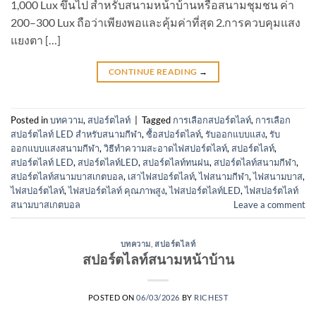
1,000 Lux ขึ้นไป สำหรับสนามหน้าบ้านหรือสนามชุมชน ค่า
200–300 Lux ถือว่าเพียงพอและคุ้มค่าที่สุด 2.การควบคุมแสง
แยงตา […]
CONTINUE READING
→
Posted in
บทความ
,
สปอร์ตไลท์
|
Tagged
การเลือกสปอร์ตไลท์
,
การเลือก
สปอร์ตไลท์ LED สำหรับสนามกีฬา
,
ซื้อสปอร์ตไลท์
,
รับออกแบบแสง
,
รับ
ออกแบบแสงสนามกีฬา
,
วิธีทำความสะอาดไฟสปอร์ตไลท์
,
สปอร์ตไลท์
,
สปอร์ตไลท์ LED
,
สปอร์ตไลท์LED
,
สปอร์ตไลท์ทนฝน
,
สปอร์ตไลท์สนามกีฬา
,
สปอร์ตไลท์สนามบาสเกตบอล
,
เสาไฟสปอร์ตไลท์
,
ไฟสนามกีฬา
,
ไฟสนามบาส
,
ไฟสปอร์ตไลท์
,
ไฟสปอร์ตไลท์ คุณภาพสูง
,
ไฟสปอร์ตไลท์LED
,
ไฟสปอร์ตไลท์
สนามบาสเกตบอล
Leave a comment
บทความ
,
สปอร์ตไลท์
สปอร์ตไลท์สนามหน้าบ้าน
POSTED ON
06/03/2026
BY
RICHEST