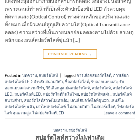
แสงที่ทะลุออกมาภายนอกสามารถลดลงได้อย่างมีนัยสำคัญ
เพราะเลนส์ทำหน้าที่เป็นทั้ง: ตัวปกป้องชิป LED ตัวควบคุม
ทิศทางแสง (Optical Control) ทางผ่านหลักของปริมาณแสง
ทั้งหมด เมื่อผิวเลนส์สูญเสียความใส (Optical Transmittance
ลดลง) ความสว่างที่เห็นภายนอกย่อมลดลงตามไปด้วย สาเหตุ
หลักของเลนส์สปอร์ตไลท์ขุ่นมัว […]
CONTINUE READING
→
Posted in
บทความ
,
สปอร์ตไลท์
|
Tagged
การเลือกสปอร์ตไลท์
,
การเลือก
สปอร์ตไลท์ LED สำหรับสนามกีฬา
,
ซื้อสปอร์ตไลท์
,
รับออกแบบแสง
,
รับ
ออกแบบแสงสนามกีฬา
,
วิธีเลือกดูสเปคสปอร์ตไลท์
,
สปอร์ตไลท์
,
สปอร์ตไลท์
LED
,
สปอร์ตไลท์LED
,
สปอร์ตไลท์กินไฟไหม
,
สปอร์ตไลท์ทนฝน
,
สปอร์ตไลท์
สนามกีฬา
,
สปอร์ตไลท์สว่างไม่เท่าเดิม
,
เลนส์สปอร์ตไลท์ขุ่นมัว
,
เลนส์ไฟ
สปอร์ตไลท์ขุ่นมัว
,
เสาไฟสปอร์ตไลท์
,
ไฟสนามกีฬา
,
ไฟสปอร์ตไลท์
,
ไฟสปอร์ต
ไลท์ คุณภาพสูง
,
ไฟสปอร์ตไลท์LED
Leave a comment
บทความ
,
สปอร์ตไลท์
สปอร์ตไลท์สว่างไม่เท่าเดิม