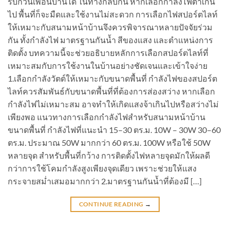
รบกวนเพื่อนบ้านได้ ในทางกลับกัน หากเลือกกำลังไฟต่ำเกิน
ไป พื้นที่ก็จะมืดและใช้งานไม่สะดวก การเลือกไฟสปอร์ตไลท์
ให้เหมาะกับสนามหน้าบ้านจึงควรพิจารณาหลายปัจจัยร่วม
กัน ทั้งกำลังไฟ มาตรฐานกันน้ำ สีของแสง และตำแหน่งการ
ติดตั้ง บทความนี้จะช่วยอธิบายหลักการเลือกสปอร์ตไลท์ที่
เหมาะสมกับการใช้งานในบ้านอย่างชัดเจนและเข้าใจง่าย
1.เลือกกำลังวัตต์ให้เหมาะกับขนาดพื้นที่ กำลังไฟของสปอร์ต
ไลท์ควรสัมพันธ์กับขนาดพื้นที่ที่ต้องการส่องสว่าง หากเลือก
กำลังไฟไม่เหมาะสม อาจทำให้เกิดแสงจ้าเกินไปหรือสว่างไม่
เพียงพอ แนวทางการเลือกกำลังไฟสำหรับสนามหน้าบ้าน
ขนาดพื้นที่ กำลังไฟที่แนะนำ 15–30 ตร.ม. 10W – 30W 30–60
ตร.ม. ประมาณ 50W มากกว่า 60 ตร.ม. 100W หรือใช้ 50W
หลายจุด สำหรับพื้นที่กว้าง การติดตั้งไฟหลายจุดมักให้ผลดี
กว่าการใช้โคมกำลังสูงเพียงจุดเดียว เพราะช่วยให้แสง
กระจายสม่ำเสมอมากกว่า 2.มาตรฐานกันน้ำที่ต้องมี […]
CONTINUE READING
→