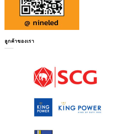
ลูกค้าของเรา