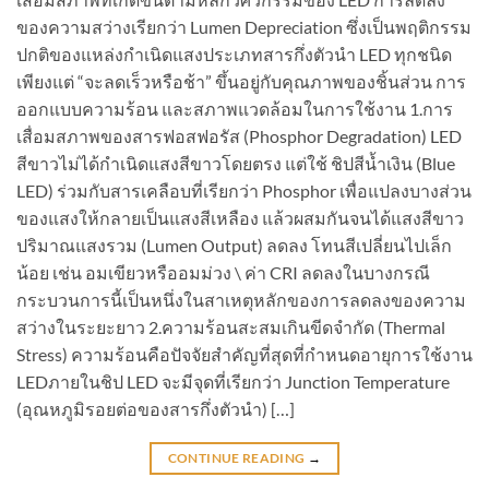
ของความสว่างเรียกว่า Lumen Depreciation ซึ่งเป็นพฤติกรรม
ปกติของแหล่งกำเนิดแสงประเภทสารกึ่งตัวนำ LED ทุกชนิด
เพียงแต่ “จะลดเร็วหรือช้า” ขึ้นอยู่กับคุณภาพของชิ้นส่วน การ
ออกแบบความร้อน และสภาพแวดล้อมในการใช้งาน 1.การ
เสื่อมสภาพของสารฟอสฟอรัส (Phosphor Degradation) LED
สีขาวไม่ได้กำเนิดแสงสีขาวโดยตรง แต่ใช้ ชิปสีน้ำเงิน (Blue
LED) ร่วมกับสารเคลือบที่เรียกว่า Phosphor เพื่อแปลงบางส่วน
ของแสงให้กลายเป็นแสงสีเหลือง แล้วผสมกันจนได้แสงสีขาว
ปริมาณแสงรวม (Lumen Output) ลดลง โทนสีเปลี่ยนไปเล็ก
น้อย เช่น อมเขียวหรืออมม่วง \ ค่า CRI ลดลงในบางกรณี
กระบวนการนี้เป็นหนึ่งในสาเหตุหลักของการลดลงของความ
สว่างในระยะยาว 2.ความร้อนสะสมเกินขีดจำกัด (Thermal
Stress) ความร้อนคือปัจจัยสำคัญที่สุดที่กำหนดอายุการใช้งาน
LEDภายในชิป LED จะมีจุดที่เรียกว่า Junction Temperature
(อุณหภูมิรอยต่อของสารกึ่งตัวนำ) […]
CONTINUE READING
→