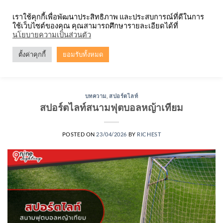
Skip
จำหน่ายโคมตะแกรง ทุกรูปแบบ
เราใช้คุกกี้เพื่อพัฒนาประสิทธิภาพ และประสบการณ์ที่ดีในการ
to
ใช้เว็บไซต์ของคุณ คุณสามารถศึกษารายละเอียดได้ที่
content
0
นโยบายความเป็นส่วนตัว
ตั้งค่าคุกกี้
ยอมรับทั้งหมด
TAG ARCHIVES:
สปอร์ตไลท์LED
บทความ
,
สปอร์ตไลท์
สปอร์ตไลท์สนามฟุตบอลหญ้าเทียม
POSTED ON
23/04/2026
BY
RICHEST