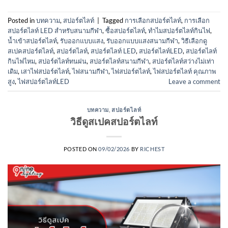
Posted in
บทความ
,
สปอร์ตไลท์
|
Tagged
การเลือกสปอร์ตไลท์
,
การเลือก
สปอร์ตไลท์ LED สำหรับสนามกีฬา
,
ซื้อสปอร์ตไลท์
,
ทำไมสปอร์ตไลท์กินไฟ
,
น้ำเข้าสปอร์ตไลท์
,
รับออกแบบแสง
,
รับออกแบบแสงสนามกีฬา
,
วิธีเลือกดู
สเปคสปอร์ตไลท์
,
สปอร์ตไลท์
,
สปอร์ตไลท์ LED
,
สปอร์ตไลท์LED
,
สปอร์ตไลท์
กินไฟไหม
,
สปอร์ตไลท์ทนฝน
,
สปอร์ตไลท์สนามกีฬา
,
สปอร์ตไลท์สว่างไม่เท่า
เดิม
,
เสาไฟสปอร์ตไลท์
,
ไฟสนามกีฬา
,
ไฟสปอร์ตไลท์
,
ไฟสปอร์ตไลท์ คุณภาพ
สูง
,
ไฟสปอร์ตไลท์LED
Leave a comment
บทความ
,
สปอร์ตไลท์
วิธีดูสเปคสปอร์ตไลท์
POSTED ON
09/02/2026
BY
RICHEST