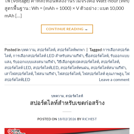
ไฟ (Voltage) ค่าที่สะท้อนพลังงานรวมจริงคือ Watt-hour (Wh)
สูตรพื้นฐาน : Wh = (mAh ÷ 1000) × V ตัวอย่าง : แบต 10,000
mAh […]
CONTINUE READING
→
Posted in
บทความ
,
สปอร์ตไลท์
,
สปอร์ตไลท์พกพา
|
Tagged
การเลือกสปอร์ต
ไลท์
,
การเลือกสปอร์ตไลท์ LED สำหรับสนามกีฬา
,
ซื้อสปอร์ตไลท์
,
รับออกแบบ
แสง
,
รับออกแบบแสงสนามกีฬา
,
วิธีเลือกดูสเปคสปอร์ตไลท์
,
สปอร์ตไลท์
,
สปอร์ตไลท์ LED
,
สปอร์ตไลท์LED
,
สปอร์ตไลท์ทนฝน
,
สปอร์ตไลท์สนามกีฬา
,
เสาไฟสปอร์ตไลท์
,
ไฟสนามกีฬา
,
ไฟสปอร์ตไลท์
,
ไฟสปอร์ตไลท์ คุณภาพสูง
,
ไฟ
สปอร์ตไลท์LED
Leave a comment
บทความ
,
สปอร์ตไลท์
สปอร์ตไลท์สำหรับเขตก่อสร้าง
POSTED ON
18/02/2026
BY
RICHEST