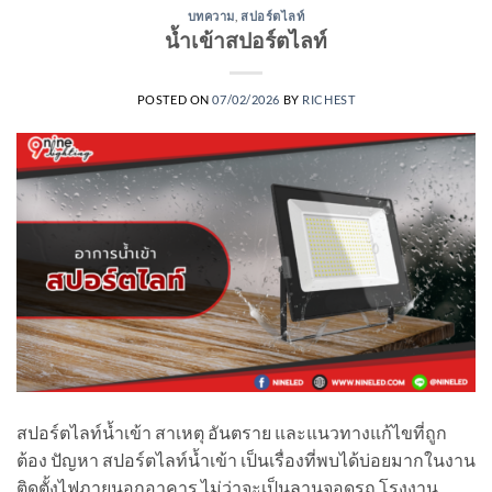
บทความ
,
สปอร์ตไลท์
น้ำเข้าสปอร์ตไลท์
POSTED ON
07/02/2026
BY
RICHEST
สปอร์ตไลท์น้ำเข้า สาเหตุ อันตราย และแนวทางแก้ไขที่ถูก
ต้อง ปัญหา สปอร์ตไลท์น้ำเข้า เป็นเรื่องที่พบได้บ่อยมากในงาน
ติดตั้งไฟภายนอกอาคาร ไม่ว่าจะเป็นลานจอดรถ โรงงาน