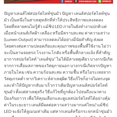
ปัญหาเลนส์ไฟสปอร์ตไลท์ขุ่นมัว ปัญหา เลนส์สปอร์ตไลท์ขุ่น
มัว เป็นหนึ่งในสาเหตุหลักที่ทำให้ประสิทธิภาพแสงลดลง
โดยที่หลายคนไม่รู้ตัว แม้ชิป LED ภายในยังทำงานปกติ แต่
เมื่อหน้าเลนส์เกิดฝ้า เหลือง หรือมีคราบสะสม ค่าความสว่าง
(Lumen Output) สามารถลดลงได้อย่างมีนัยสำคัญ ส่งผล
โดยตรงต่อความปลอดภัยและคุณภาพของพื้นที่ใช้งาน ไม่ว่า
จะเป็นลานจอดรถ โรงงาน โกดัง หรือพื้นที่กลางแจ้ง ที่สำคัญ
อาการสปอร์ตไลท์ “เลนส์ขุ่น” ไม่ได้มีสาเหตุเดียว บางกรณีเกิด
จากการเสื่อมสภาพของวัสดุภายนอก บางกรณีเกิดจากปัญหา
ภายในโคม เช่น ความร้อนสะสม ความชื้น หรือไอระเหยจาก
วัสดุเกรดต่ำ หากวิเคราะห์สาเหตุผิด วิธีแก้ไขก็อาจไม่ตรงจุด
และทำให้ปัญหากลับมาเร็วกว่าเดิมปัญหาเลนส์สปอร์ตไลท์
ขุ่นมัว ตั้งแต่สาเหตุจริง วิธีแก้ไขที่ถูกต้อง ไปจนถึงแนวทาง
ป้องกันถาวร เพื่อให้คุณเลือกและดูแลสปอร์ตไลท์ได้อย่างคุ้ม
ค่าในระยะยาว เลนส์มีผลต่อความสว่างมากแค่ไหน? แม้ชิป
LED จะยังให้ลูเมนเท่าเดิม แต่หากเลนส์หรือกระจกหน้าขุ่นมัว