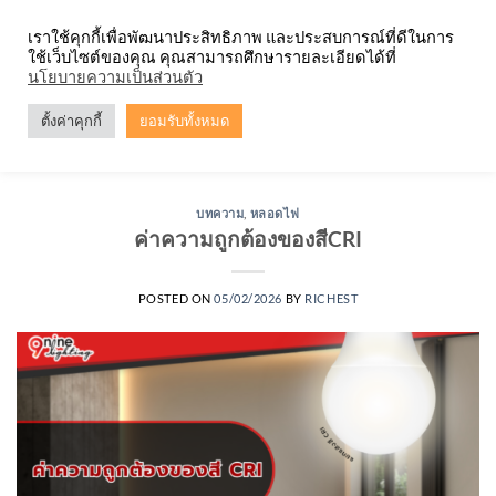
Skip
จำหน่ายโคมตะแกรง ทุกรูปแบบ
เราใช้คุกกี้เพื่อพัฒนาประสิทธิภาพ และประสบการณ์ที่ดีในการ
to
ใช้เว็บไซต์ของคุณ คุณสามารถศึกษารายละเอียดได้ที่
content
0
นโยบายความเป็นส่วนตัว
ตั้งค่าคุกกี้
ยอมรับทั้งหมด
TAG ARCHIVES:
หลอดยาว
บทความ
,
หลอดไฟ
ค่าความถูกต้องของสีCRI
POSTED ON
05/02/2026
BY
RICHEST