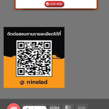
Visa
PayPal
Stripe
MasterCard
Cash