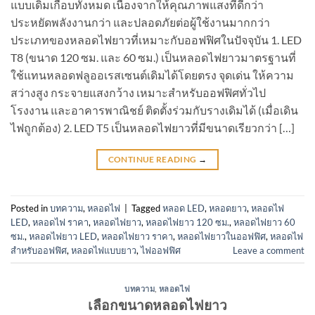
แบบเดิมเกือบทั้งหมด เนื่องจากให้คุณภาพแสงที่ดีกว่า
ประหยัดพลังงานกว่า และปลอดภัยต่อผู้ใช้งานมากกว่า
ประเภทของหลอดไฟยาวที่เหมาะกับออฟฟิศในปัจจุบัน 1. LED
T8 (ขนาด 120 ซม. และ 60 ซม.) เป็นหลอดไฟยาวมาตรฐานที่
ใช้แทนหลอดฟลูออเรสเซนต์เดิมได้โดยตรง จุดเด่น ให้ความ
สว่างสูง กระจายแสงกว้าง เหมาะสำหรับออฟฟิศทั่วไป
โรงงาน และอาคารพาณิชย์ ติดตั้งร่วมกับรางเดิมได้ (เมื่อเดิน
ไฟถูกต้อง) 2. LED T5 เป็นหลอดไฟยาวที่มีขนาดเรียวกว่า […]
CONTINUE READING
→
Posted in
บทความ
,
หลอดไฟ
|
Tagged
หลอด LED
,
หลอดยาว
,
หลอดไฟ
LED
,
หลอดไฟ ราคา
,
หลอดไฟยาว
,
หลอดไฟยาว 120 ซม.
,
หลอดไฟยาว 60
ซม.
,
หลอดไฟยาว LED
,
หลอดไฟยาว ราคา
,
หลอดไฟยาวในออฟฟิศ
,
หลอดไฟ
สำหรับออฟฟิศ
,
หลอดไฟแบบยาว
,
ไฟออฟฟิศ
Leave a comment
บทความ
,
หลอดไฟ
เลือกขนาดหลอดไฟยาว