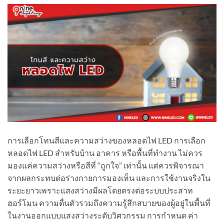
การเลือกโทนสีและความสว่างของหลอดไฟ LED การเลือก
หลอดไฟ LED สำหรับบ้าน อาคาร หรือพื้นที่ทำงาน ไม่ควร
มองแค่ความสว่างหรือสีที่ “ถูกใจ” เท่านั้น แต่ควรพิจารณา
จากผลกระทบต่อร่างกายการมองเห็น และการใช้งานจริงใน
ระยะยาวเพราะแสงสว่างมีผลโดยตรงต่อระบบประสาท
ฮอร์โมน ความตื่นตัวรวมถึงความรู้สึกสบายของผู้อยู่ในพื้นที่
ในงานออกแบบแสงสว่างระดับวิศวกรรม การกำหนด ค่า