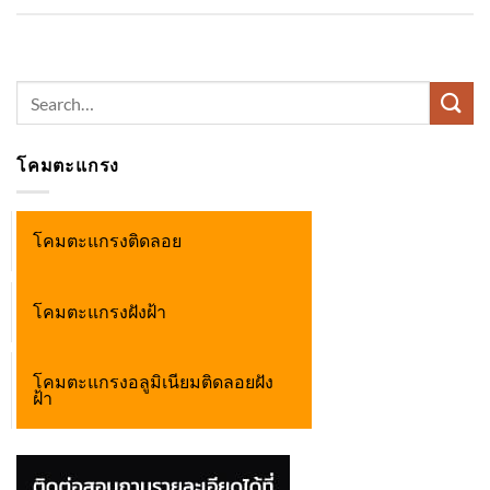
Search
for:
โคมตะแกรง
โคมตะแกรงติดลอย
โคมตะแกรงฝังฝ้า
โคมตะแกรงอลูมิเนียมติดลอยฝัง
ฝ้า