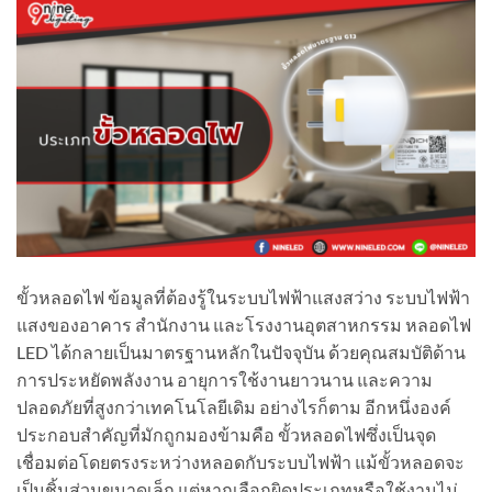
ขั้วหลอดไฟ ข้อมูลที่ต้องรู้ในระบบไฟฟ้าแสงสว่าง ระบบไฟฟ้า
แสงของอาคาร สำนักงาน และโรงงานอุตสาหกรรม หลอดไฟ
LED ได้กลายเป็นมาตรฐานหลักในปัจจุบัน ด้วยคุณสมบัติด้าน
การประหยัดพลังงาน อายุการใช้งานยาวนาน และความ
ปลอดภัยที่สูงกว่าเทคโนโลยีเดิม อย่างไรก็ตาม อีกหนึ่งองค์
ประกอบสำคัญที่มักถูกมองข้ามคือ ขั้วหลอดไฟซึ่งเป็นจุด
เชื่อมต่อโดยตรงระหว่างหลอดกับระบบไฟฟ้า แม้ขั้วหลอดจะ
เป็นชิ้นส่วนขนาดเล็ก แต่หากเลือกผิดประเภทหรือใช้งานไม่