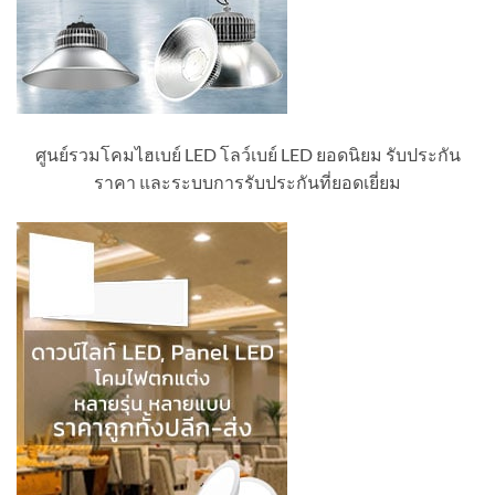
ศูนย์รวมโคมไฮเบย์ LED โลว์เบย์ LED ยอดนิยม รับประกัน
ราคา และระบบการรับประกันที่ยอดเยี่ยม