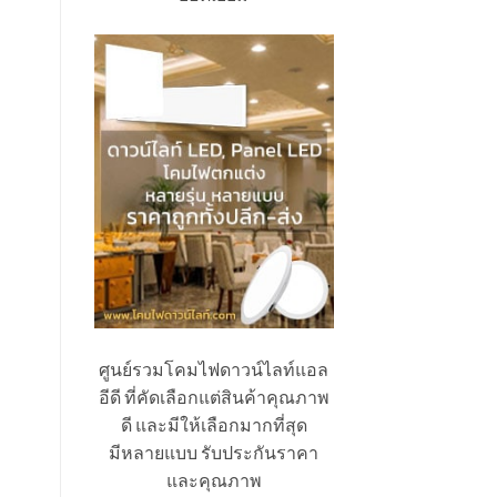
ศูนย์รวมโคมไฟดาวน์ไลท์แอล
อีดี ที่คัดเลือกแต่สินค้าคุณภาพ
ดี และมีให้เลือกมากที่สุด
มีหลายแบบ รับประกันราคา
และคุณภาพ