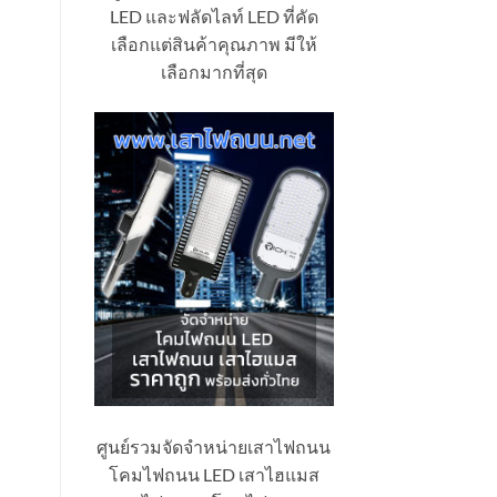
LED และฟลัดไลท์ LED ที่คัด
เลือกแต่สินค้าคุณภาพ มีให้
เลือกมากที่สุด
ศูนย์รวมจัดจำหน่ายเสาไฟถนน
โคมไฟถนน LED เสาไฮแมส