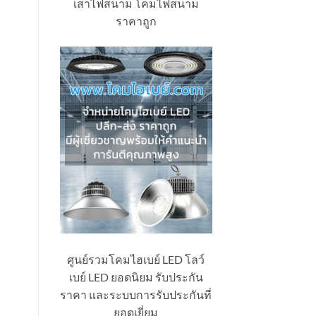
เสาไฟสนาม โคมไฟสนาม
ราคาถูก
ศูนย์รวมโคมไฮเบย์ LED โลว์
เบย์ LED ยอดนิยม รับประกัน
ราคา และระบบการรับประกันที่
ยอดเยี่ยม