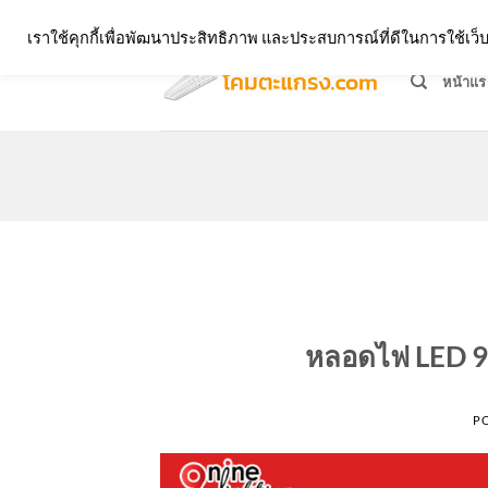
Skip
จำหน่ายโคมตะแกรง ทุกรูปแบบ
เราใช้คุกกี้เพื่อพัฒนาประสิทธิภาพ และประสบการณ์ที่ดีในการใช้เ
to
content
หน้าแร
หลอดไฟ LED 9
P