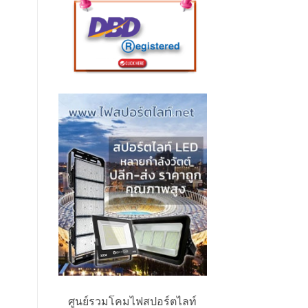
ศูนย์รวมโคมไฟสปอร์ตไลท์