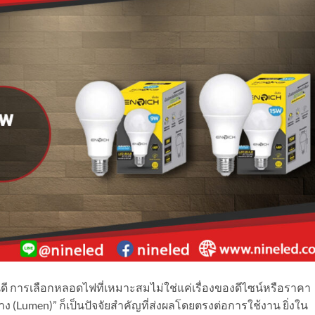
การเลือกหลอดไฟที่เหมาะสมไม่ใช่แค่เรื่องของดีไซน์หรือราคา
ว่าง (Lumen)” ก็เป็นปัจจัยสำคัญที่ส่งผลโดยตรงต่อการใช้งาน ยิ่งใน