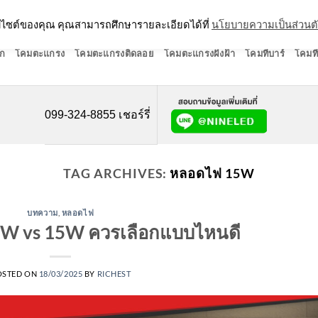
ว็บไซต์ของคุณ คุณสามารถศึกษารายละเอียดได้ที่
นโยบายความเป็นส่วนต
ก
โคมตะแกรง
โคมตะแกรงติดลอย
โคมตะแกรงฝังฝ้า
โคมทีบาร์
โคมที
099-324-8855 เชอร์รี่
TAG ARCHIVES:
หลอดไฟ 15W
บทความ
,
หลอดไฟ
W vs 15W ควรเลือกแบบไหนดี
OSTED ON
18/03/2025
BY
RICHEST