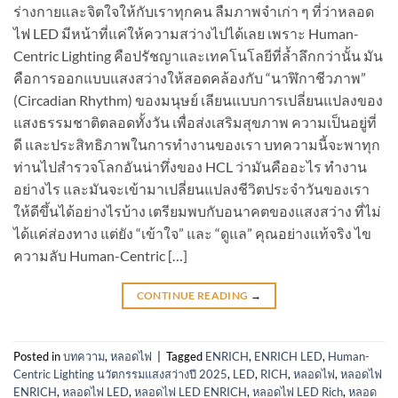
ร่างกายและจิตใจให้กับเราทุกคน ลืมภาพจำเก่า ๆ ที่ว่าหลอด
ไฟ LED มีหน้าที่แค่ให้ความสว่างไปได้เลย เพราะ Human-
Centric Lighting คือปรัชญาและเทคโนโลยีที่ล้ำลึกกว่านั้น มัน
คือการออกแบบแสงสว่างให้สอดคล้องกับ “นาฬิกาชีวภาพ”
(Circadian Rhythm) ของมนุษย์ เลียนแบบการเปลี่ยนแปลงของ
แสงธรรมชาติตลอดทั้งวัน เพื่อส่งเสริมสุขภาพ ความเป็นอยู่ที่
ดี และประสิทธิภาพในการทำงานของเรา บทความนี้จะพาทุก
ท่านไปสำรวจโลกอันน่าทึ่งของ HCL ว่ามันคืออะไร ทำงาน
อย่างไร และมันจะเข้ามาเปลี่ยนแปลงชีวิตประจำวันของเรา
ให้ดีขึ้นได้อย่างไรบ้าง เตรียมพบกับอนาคตของแสงสว่าง ที่ไม่
ได้แค่ส่องทาง แต่ยัง “เข้าใจ” และ “ดูแล” คุณอย่างแท้จริง ไข
ความลับ Human-Centric […]
CONTINUE READING
→
Posted in
บทความ
,
หลอดไฟ
|
Tagged
ENRICH
,
ENRICH LED
,
Human-
Centric Lighting นวัตกรรมแสงสว่างปี 2025
,
LED
,
RICH
,
หลอดไฟ
,
หลอดไฟ
ENRICH
,
หลอดไฟ LED
,
หลอดไฟ LED ENRICH
,
หลอดไฟ LED Rich
,
หลอด