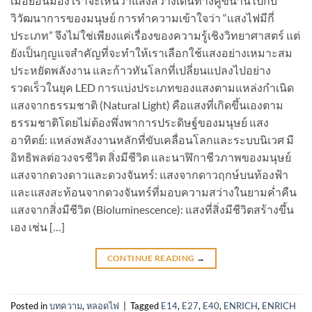
เมื่อย้อนมอง เราจะเห็นว่าแสงสว่างเดินทางคู่ขนานไปกับ
วิวัฒนาการของมนุษย์ การทำความเข้าใจว่า “แสงไฟมีกี่
ประเภท” จึงไม่ใช่เพียงแค่เรื่องของความรู้เชิงวิทยาศาสตร์ แต่
ยังเป็นกุญแจสำคัญที่จะทำให้เราเลือกใช้แสงอย่างเหมาะสม
ประหยัดพลังงาน และก้าวทันโลกที่เปลี่ยนแปลงไปอย่าง
รวดเร็วในยุค LED การแบ่งประเภทของแสงตามแหล่งกำเนิด
แสงจากธรรมชาติ (Natural Light) คือแสงที่เกิดขึ้นเองตาม
ธรรมชาติโดยไม่ต้องพึ่งพาการประดิษฐ์ของมนุษย์ แสง
อาทิตย์: แหล่งพลังงานหลักที่ขับเคลื่อนโลกและระบบนิเวศ มี
อิทธิพลต่อวงจรชีวิต สิ่งมีชีวิต และนาฬิกาชีวภาพของมนุษย์
แสงจากดวงดาวและดวงจันทร์: แสงจากดาวฤกษ์บนท้องฟ้า
และแสงสะท้อนจากดวงจันทร์ที่มอบความสว่างในยามค่ำคืน
แสงจากสิ่งมีชีวิต (Bioluminescence): แสงที่สิ่งมีชีวิตสร้างขึ้น
เอง เช่น […]
CONTINUE READING
→
Posted in
บทความ
,
หลอดไฟ
|
Tagged
E14
,
E27
,
E40
,
ENRICH
,
ENRICH