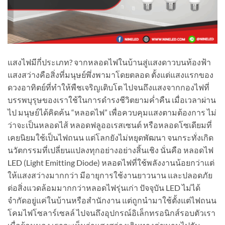
แสงไฟมีกี่ประเภท? จากหลอดไฟในบ้านสู่แสงดาวบนท้องฟ้า
แสงสว่างคือสิ่งที่มนุษย์พึ่งพามาโดยตลอด ตั้งแต่แสงแรกของ
ดวงอาทิตย์ที่ทำให้พืชเจริญเติบโต ไปจนถึงแสงจากกองไฟที่
บรรพบุรุษของเราใช้ในการดำรงชีวิตยามค่ำคืน เมื่อเวลาผ่าน
ไป มนุษย์ได้คิดค้น “หลอดไฟ” เพื่อควบคุมแสงตามต้องการ ไม่
ว่าจะเป็นหลอดไส้ หลอดฟลูออเรสเซนต์ หรือหลอดโซเดียมที่
เคยนิยมใช้เป็นไฟถนน แต่โลกยังไม่หยุดพัฒนา จนกระทั่งเกิด
นวัตกรรมที่เปลี่ยนแปลงทุกอย่างอย่างสิ้นเชิง นั่นคือ หลอดไฟ
LED (Light Emitting Diode) หลอดไฟที่ใช้พลังงานน้อยกว่าแต่
ให้แสงสว่างมากกว่า มีอายุการใช้งานยาวนาน และปลอดภัย
ต่อสิ่งแวดล้อมมากกว่าหลอดไฟรุ่นเก่า ปัจจุบัน LED ไม่ได้
จำกัดอยู่แค่ในบ้านหรือสำนักงาน แต่ถูกนำมาใช้ตั้งแต่ไฟถนน
โคมไฟโซลาร์เซลล์ ไปจนถึงอุปกรณ์อิเล็กทรอนิกส์รอบตัวเรา