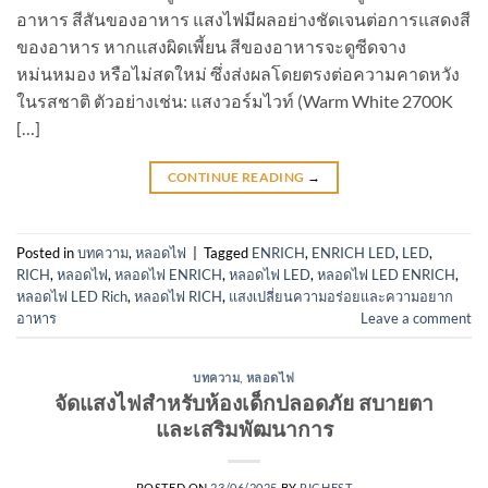
อาหาร สีสันของอาหาร แสงไฟมีผลอย่างชัดเจนต่อการแสดงสี
ของอาหาร หากแสงผิดเพี้ยน สีของอาหารจะดูซีดจาง
หม่นหมอง หรือไม่สดใหม่ ซึ่งส่งผลโดยตรงต่อความคาดหวัง
ในรสชาติ ตัวอย่างเช่น: แสงวอร์มไวท์ (Warm White 2700K
[…]
CONTINUE READING
→
Posted in
บทความ
,
หลอดไฟ
|
Tagged
ENRICH
,
ENRICH LED
,
LED
,
RICH
,
หลอดไฟ
,
หลอดไฟ ENRICH
,
หลอดไฟ LED
,
หลอดไฟ LED ENRICH
,
หลอดไฟ LED Rich
,
หลอดไฟ RICH
,
แสงเปลี่ยนความอร่อยและความอยาก
อาหาร
Leave a comment
บทความ
,
หลอดไฟ
จัดแสงไฟสำหรับห้องเด็กปลอดภัย สบายตา
และเสริมพัฒนาการ
POSTED ON
23/06/2025
BY
RICHEST