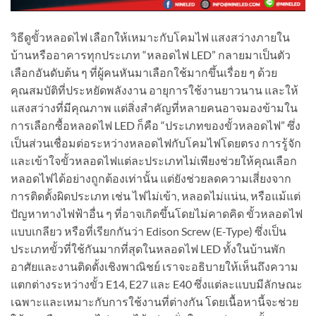
วิธีดูขั้วหลอดไฟ เลือกให้เหมาะกับโคมไฟ แสงสว่างภายใน
บ้านหรืออาคารทุกประเภท “หลอดไฟ LED” กลายมาเป็นตัว
เลือกอันดับต้น ๆ ที่ผู้คนหันมาเลือกใช้มากขึ้นเรื่อย ๆ ด้วย
คุณสมบัติที่ประหยัดพลังงาน อายุการใช้งานยาวนาน และให้
แสงสว่างที่มีคุณภาพ แต่สิ่งสำคัญที่หลายคนอาจมองข้ามใน
การเลือกซื้อหลอดไฟ LED ก็คือ “ประเภทของขั้วหลอดไฟ” ซึ่ง
เป็นส่วนเชื่อมต่อระหว่างหลอดไฟกับโคมไฟโดยตรง การรู้จัก
และเข้าใจขั้วหลอดไฟแต่ละประเภทไม่เพียงช่วยให้คุณเลือก
หลอดไฟได้อย่างถูกต้องเท่านั้น แต่ยังช่วยลดความเสี่ยงจาก
การติดตั้งผิดประเภท เช่น ไฟไม่เข้า, หลอดไม่แน่น, หรือแม้แต่
ปัญหาทางไฟฟ้าอื่น ๆ ที่อาจเกิดขึ้นโดยไม่คาดคิด ขั้วหลอดไฟ
แบบเกลียว หรือที่เรียกกันว่า Edison Screw (E-Type) ซึ่งเป็น
ประเภทขั้วที่ใช้กันมากที่สุดในหลอดไฟ LED ทั้งในบ้านพัก
อาศัยและงานติดตั้งเชิงพาณิชย์ เราจะอธิบายให้เห็นถึงความ
แตกต่างระหว่างขั้ว E14, E27 และ E40 ซึ่งแต่ละแบบมีลักษณะ
เฉพาะและเหมาะกับการใช้งานที่ต่างกัน โดยเนื้อหานี้จะช่วย