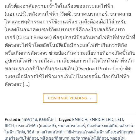
แล้วต้องอาศัยความเข้าใจในเรื่องของ กระแสไฟฟ้า
(แอมแปร์), พลังงานไฟฟ้า (วัตต์), ขนาดเบรกเกอร์, ขนาดสาย
ไฟ และพฤติกรรมการใช้งานจริง รวมถึงต้องเผื่อไว้สำหรับ
โหลดในอนาคต เซอร์กิตเบรกเกอร์คืออะไร เซอร์กิตเบรก
เกอร์ (Circuit Breaker) คืออุปกรณ์ป้องกันทางไฟฟ้าที่ทำหน้าที่
ตัดวงจรไฟฟ้าโดยอัตโนมัติเมื่อมีกระแสไฟฟ้าเกินกว่าพิกัด
หรือเกิดการลัดวงจร ช่วยป้องกันความเสียหายที่อาจเกิดขึ้นกับ
อุปกรณ์ไฟฟ้า รวมถึงความเสี่ยงต่อการเกิดไฟไหม้ หน้าที่หลัก
ของเบรกเกอร์ ป้องกันกระแสเกิน (Overload Protection): ตัด
วงจรเมื่อมีการใช้ไฟฟ้ามากเกินไปในวงจรนั้น ป้องกันไฟฟ้า
ลัดวงจร […]
CONTINUE READING
→
Posted in
บทความ
,
หลอดไฟ
|
Tagged
ENRICH
,
ENRICH LED
,
LED
,
RICH
,
กระแสไฟฟ้า (แอมแปร์)
,
ขนาดเบรกเกอร์
,
ป้องกันกระแสเกิน
,
พลังงาน
ไฟฟ้า (วัตต์)
,
วิธีคำนวณโหลดไฟฟ้า
,
วิธีคำนวณโหลดไฟฟ้า หนึ่งเซอร์กิตเบรก
เกอร์รองรับไฟกี่ดวง
,
หนึ่งเซอร์กิตเบรกเกอร์ควรต่อไฟได้กี่ดวง
,
หลอดไฟ
,