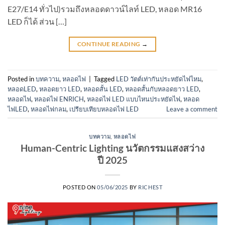
E27/E14 ทั่วไป)รวมถึงหลอดดาวน์ไลท์ LED, หลอด MR16
LED ก็ได้ ส่วน […]
CONTINUE READING
→
Posted in
บทความ
,
หลอดไฟ
|
Tagged
LED วัตต์เท่ากันประหยัดไฟไหม
,
หลอดLED
,
หลอดยาว LED
,
หลอดสั้น LED
,
หลอดสั้นกับหลอดยาว LED
,
หลอดไฟ
,
หลอดไฟ ENRICH
,
หลอดไฟ LED แบบไหนประหยัดไฟ
,
หลอด
ไฟLED
,
หลอดไฟกลม
,
เปรียบเทียบหลอดไฟ LED
Leave a comment
บทความ
,
หลอดไฟ
Human-Centric Lighting นวัตกรรมแสงสว่าง
ปี 2025
POSTED ON
05/06/2025
BY
RICHEST