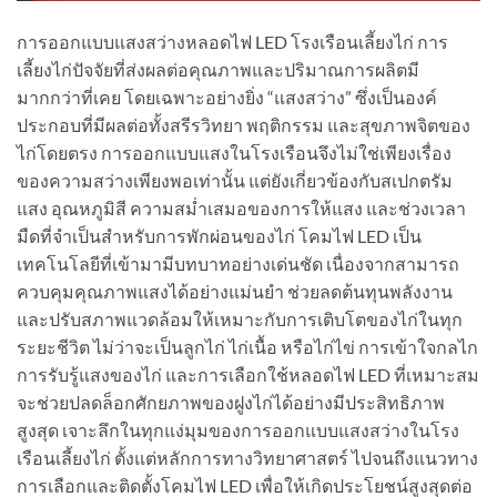
การออกแบบแสงสว่างหลอดไฟ LED โรงเรือนเลี้ยงไก่ การ
เลี้ยงไก่ปัจจัยที่ส่งผลต่อคุณภาพและปริมาณการผลิตมี
มากกว่าที่เคย โดยเฉพาะอย่างยิ่ง “แสงสว่าง” ซึ่งเป็นองค์
ประกอบที่มีผลต่อทั้งสรีรวิทยา พฤติกรรม และสุขภาพจิตของ
ไก่โดยตรง การออกแบบแสงในโรงเรือนจึงไม่ใช่เพียงเรื่อง
ของความสว่างเพียงพอเท่านั้น แต่ยังเกี่ยวข้องกับสเปกตรัม
แสง อุณหภูมิสี ความสม่ำเสมอของการให้แสง และช่วงเวลา
มืดที่จำเป็นสำหรับการพักผ่อนของไก่ โคมไฟ LED เป็น
เทคโนโลยีที่เข้ามามีบทบาทอย่างเด่นชัด เนื่องจากสามารถ
ควบคุมคุณภาพแสงได้อย่างแม่นยำ ช่วยลดต้นทุนพลังงาน
และปรับสภาพแวดล้อมให้เหมาะกับการเติบโตของไก่ในทุก
ระยะชีวิต ไม่ว่าจะเป็นลูกไก่ ไก่เนื้อ หรือไก่ไข่ การเข้าใจกลไก
การรับรู้แสงของไก่ และการเลือกใช้หลอดไฟ LED ที่เหมาะสม
จะช่วยปลดล็อกศักยภาพของฝูงไก่ได้อย่างมีประสิทธิภาพ
สูงสุด เจาะลึกในทุกแง่มุมของการออกแบบแสงสว่างในโรง
เรือนเลี้ยงไก่ ตั้งแต่หลักการทางวิทยาศาสตร์ ไปจนถึงแนวทาง
การเลือกและติดตั้งโคมไฟ LED เพื่อให้เกิดประโยชน์สูงสุดต่อ