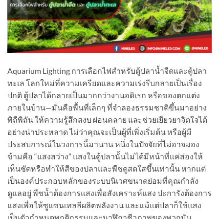
Aquarium Lighting การเลือกไฟสำหรับตู้ปลาน้ำจืดและตู้ปลา
ทะเล โลกใหม่ที่ความเครียดและความเร่งรีบกลายเป็นเรื่อง
ปกติ ตู้ปลาได้กลายเป็นมากกว่างานอดิเรก หรือของตกแต่ง
ภายในบ้าน—มันคือพื้นที่เล็กๆ ที่จำลองธรรมชาติขึ้นมาอย่าง
พิถีพิถัน ให้ความรู้สึกสงบ ผ่อนคลาย และช่วยเยียวยาจิตใจได้
อย่างน่าประหลาด ไม่ว่าคุณจะเป็นผู้ที่เพิ่งเริ่มต้น หรือผู้มี
ประสบการณ์ในวงการนี้มานาน หนึ่งในปัจจัยที่ไม่อาจมอง
ข้ามคือ “แสงสว่าง” แสงในตู้ปลานั้นไม่ได้มีหน้าที่แค่ส่องให้
เห็นชัดหรือทำให้สีของปลาและพืชดูสดใสขึ้นเท่านั้น หากแต่
เป็นองค์ประกอบหลักของระบบนิเวศขนาดย่อมที่คุณกำลัง
ดูแลอยู่ พืชน้ำต้องการแสงเพื่อสังเคราะห์แสง ปะการังต้องการ
แสงเพื่อให้ซูแซนเทลลีผลิตพลังงาน และแม้แต่ปลาก็ใช้แสง
เป็นตัวกำหนดพฤติกรรมและนาฬิกาชีวภาพของพวกมัน