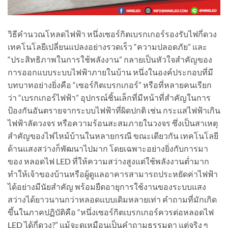
วิธีคำนวณโหลดไฟฟ้า หนึ่งเซอร์กิตเบรกเกอร์รองรับไฟกี่ดวง
เทคโนโลยีเปลี่ยนแปลงอย่างรวดเร็ว “ความปลอดภัย” และ
“ประสิทธิภาพในการใช้พลังงาน” กลายเป็นหัวใจสำคัญของ
การออกแบบระบบไฟฟ้าภายในบ้าน หนึ่งในองค์ประกอบที่มี
บทบาทอย่างยิ่งคือ “เซอร์กิตเบรกเกอร์” หรือที่หลายคนเรียก
ว่า “เบรกเกอร์ไฟฟ้า” อุปกรณ์ชิ้นเล็กที่มีหน้าที่สำคัญในการ
ป้องกันอันตรายจากระบบไฟฟ้าที่ผิดปกติ เช่น กระแสไฟฟ้าเกิน
ไฟฟ้าลัดวงจร หรือความร้อนสะสมภายในวงจร ซึ่งเป็นสาเหตุ
สำคัญของไฟไหม้บ้านในหลายกรณี ขณะเดียวกัน เทคโนโลยี
ด้านแสงสว่างก็พัฒนาไปมาก โดยเฉพาะอย่างยิ่งกับการมา
ของ หลอดไฟ LED ที่ให้ความสว่างสูงแต่ใช้พลังงานต่ำมาก
ทำให้เจ้าของบ้านหรือผู้ดูแลอาคารสามารถประหยัดค่าไฟฟ้า
ได้อย่างมีนัยสำคัญ พร้อมยืดอายุการใช้งานของระบบแสง
สว่างได้ยาวนานกว่าหลอดแบบเดิมหลายเท่า คำถามที่มักเกิด
ขึ้นในภาคปฏิบัติคือ “หนึ่งเซอร์กิตเบรกเกอร์ควรต่อหลอดไฟ
LED ได้กี่ดวง?” แม้จะดูเหมือนเป็นคำถามธรรมดา แต่จริง ๆ