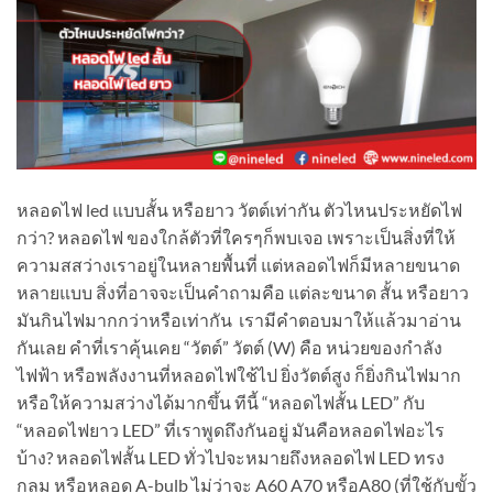
หลอดไฟ led แบบสั้น หรือยาว วัตต์เท่ากัน ตัวไหนประหยัดไฟ
กว่า? หลอดไฟ ของใกล้ตัวที่ใครๆก็พบเจอ เพราะเป็นสิ่งที่ให้
ความสสว่างเราอยู่ในหลายพื้นที่ แต่หลอดไฟก็มีหลายขนาด
หลายแบบ สิ่งที่อาจจะเป็นคำถามคือ แต่ละขนาด สั้น หรือยาว
มันกินไฟมากกว่าหรือเท่ากัน เรามีคำตอบมาให้แล้วมาอ่าน
กันเลย คำที่เราคุ้นเคย “วัตต์” วัตต์ (W) คือ หน่วยของกำลัง
ไฟฟ้า หรือพลังงานที่หลอดไฟใช้ไป ยิ่งวัตต์สูง ก็ยิ่งกินไฟมาก
หรือให้ความสว่างได้มากขึ้น ทีนี้ “หลอดไฟสั้น LED” กับ
“หลอดไฟยาว LED” ที่เราพูดถึงกันอยู่ มันคือหลอดไฟอะไร
บ้าง? หลอดไฟสั้น LED ทั่วไปจะหมายถึงหลอดไฟ LED ทรง
กลม หรือหลอด A-bulb ไม่ว่าจะ A60 A70 หรือA80 (ที่ใช้กับขั้ว