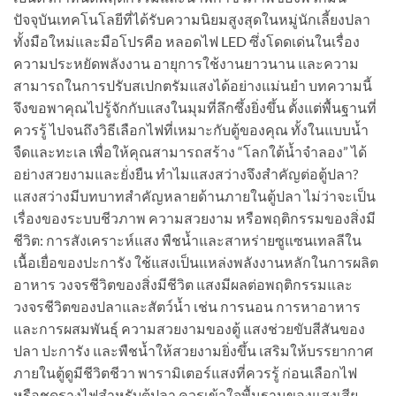
ปัจจุบันเทคโนโลยีที่ได้รับความนิยมสูงสุดในหมู่นักเลี้ยงปลา
ทั้งมือใหม่และมือโปรคือ หลอดไฟ LED ซึ่งโดดเด่นในเรื่อง
ความประหยัดพลังงาน อายุการใช้งานยาวนาน และความ
สามารถในการปรับสเปกตรัมแสงได้อย่างแม่นยำ บทความนี้
จึงขอพาคุณไปรู้จักกับแสงในมุมที่ลึกซึ้งยิ่งขึ้น ตั้งแต่พื้นฐานที่
ควรรู้ ไปจนถึงวิธีเลือกไฟที่เหมาะกับตู้ของคุณ ทั้งในแบบน้ำ
จืดและทะเล เพื่อให้คุณสามารถสร้าง “โลกใต้น้ำจำลอง” ได้
อย่างสวยงามและยั่งยืน ทำไมแสงสว่างจึงสำคัญต่อตู้ปลา?
แสงสว่างมีบทบาทสำคัญหลายด้านภายในตู้ปลา ไม่ว่าจะเป็น
เรื่องของระบบชีวภาพ ความสวยงาม หรือพฤติกรรมของสิ่งมี
ชีวิต: การสังเคราะห์แสง พืชน้ำและสาหร่ายซูแซนเทลลีใน
เนื้อเยื่อของปะการัง ใช้แสงเป็นแหล่งพลังงานหลักในการผลิต
อาหาร วงจรชีวิตของสิ่งมีชีวิต แสงมีผลต่อพฤติกรรมและ
วงจรชีวิตของปลาและสัตว์น้ำ เช่น การนอน การหาอาหาร
และการผสมพันธุ์ ความสวยงามของตู้ แสงช่วยขับสีสันของ
ปลา ปะการัง และพืชน้ำให้สวยงามยิ่งขึ้น เสริมให้บรรยากาศ
ภายในตู้ดูมีชีวิตชีวา พารามิเตอร์แสงที่ควรรู้ ก่อนเลือกไฟ
หรือชุดรางไฟสำหรับตู้ปลา ควรเข้าใจพื้นฐานของแสงเสีย