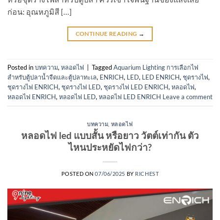
ก่อน: อุณหภูมิสี […]
CONTINUE READING
→
Posted in
บทความ
,
หลอดไฟ
|
Tagged
Aquarium Lighting การเลือกไฟ
สำหรับตู้ปลาน้ำจืดและตู้ปลาทะเล
,
ENRICH
,
LED
,
LED ENRICH
,
ชุดรางไฟ
,
ชุดรางไฟ ENRICH
,
ชุดรางไฟ LED
,
ชุดรางไฟ LED ENRICH
,
หลอดไฟ
,
หลอดไฟ ENRICH
,
หลอดไฟ LED
,
หลอดไฟ LED ENRICH
Leave a comment
บทความ
,
หลอดไฟ
หลอดไฟ led แบบสั้น หรือยาว วัตต์เท่ากัน ตัว
ไหนประหยัดไฟกว่า?
POSTED ON
07/06/2025
BY
RICHEST