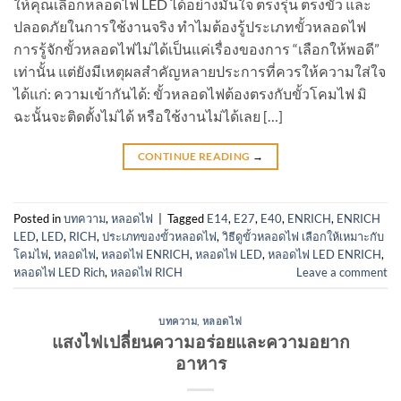
ให้คุณเลือกหลอดไฟ LED ได้อย่างมั่นใจ ตรงรุ่น ตรงขั้ว และ
ปลอดภัยในการใช้งานจริง ทำไมต้องรู้ประเภทขั้วหลอดไฟ
การรู้จักขั้วหลอดไฟไม่ได้เป็นแค่เรื่องของการ “เลือกให้พอดี”
เท่านั้น แต่ยังมีเหตุผลสำคัญหลายประการที่ควรให้ความใส่ใจ
ได้แก่: ความเข้ากันได้: ขั้วหลอดไฟต้องตรงกับขั้วโคมไฟ มิ
ฉะนั้นจะติดตั้งไม่ได้ หรือใช้งานไม่ได้เลย […]
CONTINUE READING
→
Posted in
บทความ
,
หลอดไฟ
|
Tagged
E14
,
E27
,
E40
,
ENRICH
,
ENRICH
LED
,
LED
,
RICH
,
ประเภทของขั้วหลอดไฟ
,
วิธีดูขั้วหลอดไฟ เลือกให้เหมาะกับ
โคมไฟ
,
หลอดไฟ
,
หลอดไฟ ENRICH
,
หลอดไฟ LED
,
หลอดไฟ LED ENRICH
,
หลอดไฟ LED Rich
,
หลอดไฟ RICH
Leave a comment
บทความ
,
หลอดไฟ
แสงไฟเปลี่ยนความอร่อยและความอยาก
อาหาร