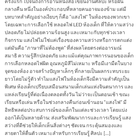
ครั้งแรก ไปจนถึงการอ่านหนังสือ เขียนงานศิลปะ หรือฝัน
กลางคืน หนึ่งในองค์ประกอบที่หลายคนอาจมองข้าม แต่มี
บทบาทสำคัญอย่างเงียบๆ ก็คือ “แสงไฟ” ในห้องของพวกเขา
โดยเฉพาะการเลือกใช้ หลอดไฟ LED ห้องเด็ก ที่ให้ความสว่าง
ปลอดภัย ไม่ปล่อยความร้อนสูง และเหมาะกับทุกช่วงเวลา
กิจกรรม แสงไฟไม่ใช่แค่เรื่องของความสว่างหรือการตกแต่ง
แต่มันคือ “ภาษาที่ไม่ต้องพูด” ที่ส่งผลโดยตรงต่ออารมณ์
สมาธิ ความรู้สึกปลอดภัย และแม้แต่คุณภาพการนอนของเด็ก
การเลือกหลอดไฟผิด อุณหภูมิสีไม่เหมาะ หรือมีเงามืดในบาง
จุดของห้อง อาจสร้างปัญหาเล็กๆ ที่กลายเป็นผลกระทบระยะ
ยาวโดยไม่รู้ตัว ทำไมแสงไฟในห้องเด็กจึงมีความสำคัญเป็น
พิเศษ ห้องเด็กเปรียบเสมือนสนามเด็กเล่นแห่งจินตนาการ และ
แหล่งเรียนรู้ที่ต่อเนื่องตลอดทั้งวัน ไม่ว่าจะเป็นตอนเช้า ขณะ
เรียนหรือเล่น หรือในช่วงกลางคืนก่อนเข้านอน “แสงไฟ” มี
อิทธิพลต่อประสบการณ์ของเด็กในแต่ละช่วงเวลา โดยแบ่ง
ออกได้เป็นหลายด้าน: ส่งเสริมพัฒนาการและการเรียนรู้ แสง
สว่างที่ดีช่วยให้เด็กเห็นสิ่งต่างๆ ชัดเจน กระตุ้นสมองและ
สายตาให้ตื่นตัว เหมาะสำหรับการเรียนรู้ ศิลปะ […]