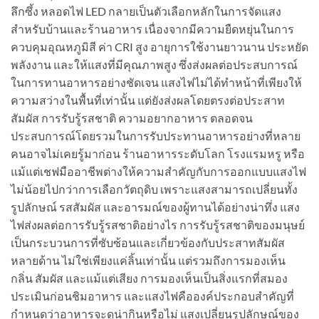
ลึกซึ้ง หลอดไฟ LED กลายเป็นตัวเลือกหลักในการจัดแสง
สำหรับบ้านและร้านอาหาร เนื่องจากมีความยืดหยุ่นในการ
ควบคุมอุณหภูมิสี ค่า CRI สูง อายุการใช้งานยาวนาน ประหยัด
พลังงาน และให้แสงที่มีคุณภาพสูง ซึ่งส่งผลต่อประสบการณ์
ในการทานอาหารอย่างชัดเจน แสงไฟไม่ได้ทำหน้าที่เพียงให้
ความสว่างในพื้นที่เท่านั้น แต่ยังส่งผลโดยตรงต่อประสาท
สัมผัส การรับรู้รสชาติ ความอยากอาหาร ตลอดจน
ประสบการณ์โดยรวมในการรับประทานอาหารอย่างที่หลาย
คนอาจไม่เคยรู้มาก่อน ร้านอาหารระดับโลก โรงแรมหรู หรือ
แม้แต่เชฟมืออาชีพต่างให้ความสำคัญกับการออกแบบแสงไฟ
ไม่น้อยไปกว่าการเลือกวัตถุดิบ เพราะแสงสามารถเปลี่ยนทั้ง
รูปลักษณ์ รสสัมผัส และอารมณ์ของผู้ทานได้อย่างน่าทึ่ง แสง
ไฟส่งผลต่อการรับรู้รสชาติอย่างไร การรับรู้รสชาติของมนุษย์
เป็นกระบวนการที่ซับซ้อนและเกี่ยวข้องกับประสาทสัมผัส
หลายด้าน ไม่ใช่เพียงแค่ลิ้นเท่านั้น แต่รวมถึงการมองเห็น
กลิ่น สัมผัส และแม้แต่เสียง การมองเห็นเป็นสิ่งแรกที่สมอง
ประเมินก่อนชิมอาหาร และแสงไฟคือองค์ประกอบสำคัญที่
กำหนดว่าอาหารจะดูน่ากินหรือไม่ แสงเปลี่ยนรูปลักษณ์ของ