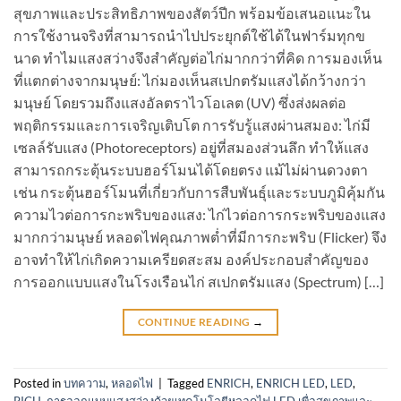
สุขภาพและประสิทธิภาพของสัตว์ปีก พร้อมข้อเสนอแนะใน
การใช้งานจริงที่สามารถนำไปประยุกต์ใช้ได้ในฟาร์มทุกข
นาด ทำไมแสงสว่างจึงสำคัญต่อไก่มากกว่าที่คิด การมองเห็น
ที่แตกต่างจากมนุษย์: ไก่มองเห็นสเปกตรัมแสงได้กว้างกว่า
มนุษย์ โดยรวมถึงแสงอัลตราไวโอเลต (UV) ซึ่งส่งผลต่อ
พฤติกรรมและการเจริญเติบโต การรับรู้แสงผ่านสมอง: ไก่มี
เซลล์รับแสง (Photoreceptors) อยู่ที่สมองส่วนลึก ทำให้แสง
สามารถกระตุ้นระบบฮอร์โมนได้โดยตรง แม้ไม่ผ่านดวงตา
เช่น กระตุ้นฮอร์โมนที่เกี่ยวกับการสืบพันธุ์และระบบภูมิคุ้มกัน
ความไวต่อการกะพริบของแสง: ไก่ไวต่อการกระพริบของแสง
มากกว่ามนุษย์ หลอดไฟคุณภาพต่ำที่มีการกะพริบ (Flicker) จึง
อาจทำให้ไก่เกิดความเครียดสะสม องค์ประกอบสำคัญของ
การออกแบบแสงในโรงเรือนไก่ สเปกตรัมแสง (Spectrum) […]
CONTINUE READING
→
Posted in
บทความ
,
หลอดไฟ
|
Tagged
ENRICH
,
ENRICH LED
,
LED
,