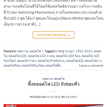
ที่ ชิปควบคุมภายใน (Internal Controller) ที่ทำให้หลอดไฟ
สามารถสลับโทนสีได้โดยใช้แค่สวิตช์ธรรมดา กลไกการสลับ
สี (Color Switching Mechanism) ภายในหลอดจะประกอบด้วย
ชิป LED 2 ชุด ได้แก่ ชุดแสงโทนอุ่น (Warm White) ชุดแสงโทน
เย็น/ขาวธรรมชาติ […]
CONTINUE READING
→
Posted in
บทความ
,
หลอดไฟ
|
Tagged
มาตรฐาน มอก. 1955-2551
,
หลอด
ไฟ
,
หลอดไฟ LED
,
หลอดไฟ LED 3 แสง
,
หลอดไฟ LED ร้อน
,
หลอดไฟ LED
ร้อนไหม?
,
หลอดไฟ ราคา
,
หลอดไฟ สำหรับบ้าน
,
หลอดไฟLED
,
หลอดไฟยาว
,
หลอดไฟร้อน
,
หลอดไฟร้อนไหม
,
หลอดไฟสั้น
Leave a comment
บทความ
,
หลอดไฟ
ทิ้งหลอดไฟ LED ถังขยะทั่ว
POSTED ON
01/12/2025
BY
RICHEST