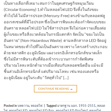
เป็นทางเลือกที่เหมาะสมกว่าในยุคเศรษฐกิจหมุนเวียน
(Circular Economy) 1.ทำไมหลอดไฟ LED จึงทิ้งในถังขยะ
ทั่วไปได้ ไม่มีสารปรอท (Mercury-Free) ตรงข้ามกับหลอดฟลู
ออเรสเซนต์ที่มีไอปรอท ซึ่งเป็นสารพิษและต้องกำจัดแบบขยะ
อันตราย หลอดไฟ LED ไม่ใช้สารปรอท จึงไม่ก่อความเสี่ยงต่อ
ผู้เก็บขยะหรือสิ่งแวดล้อมในกรณีแตกหัก จัดเป็น “ขยะไม่เป็น
อันตราย” (Non-Hazardous Waste) ตามหลักสากล LED จัดอยู่
ในหมวดขยะทั่วไปที่ไม่เป็นอันตราย เพราะโครงสร้างประกอบ
ด้วย พลาสติก อะลูมิเนียม แผงวงจรอิเล็กทรอนิกส์ขนาดเล็ก
ซึ่งไม่มีสารพิษระดับที่ต้องเข้ากระบวนการกำจัดพิเศษ
ปริมาณโลหะหนักต่ำมากเมื่อเทียบกับหลอดชนิดอื่น แม้จะมี
ชิ้นส่วนอิเล็กทรอนิกส์ แต่ปริมาณโลหะ เช่น ทองแดงหรือ
อะลูมิเนียม อยู่ในระดับ “วัสดุทั่วไป” […]
CONTINUE READING
→
Posted in
บทความ
,
หลอดไฟ
|
Tagged
มาตรฐาน มอก. 1955-2551
,
หลอด
ไฟ
,
หลอดไฟ LED
,
หลอดไฟ LED ร้อน
,
หลอดไฟ LED ร้อนไหม?
,
หลอดไฟ