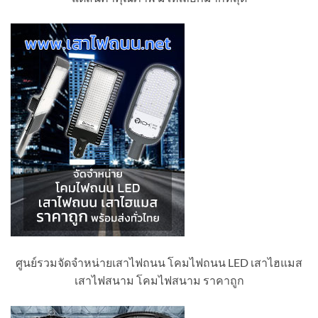
ศูนย์รวมจัดจำหน่ายเสาไฟถนน โคมไฟถนน LED เสาไฮแมส
เสาไฟสนาม โคมไฟสนาม ราคาถูก