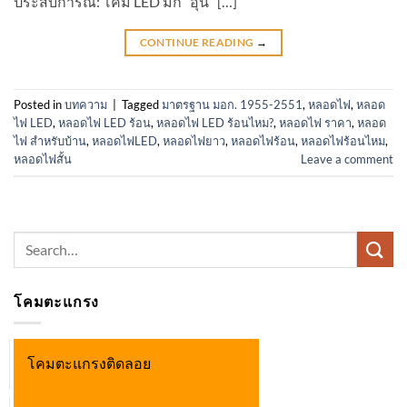
ประสบการณ์: โคม LED มัก “อุ่น” […]
CONTINUE READING
→
Posted in
บทความ
|
Tagged
มาตรฐาน มอก. 1955-2551
,
หลอดไฟ
,
หลอด
ไฟ LED
,
หลอดไฟ LED ร้อน
,
หลอดไฟ LED ร้อนไหม?
,
หลอดไฟ ราคา
,
หลอด
ไฟ สำหรับบ้าน
,
หลอดไฟLED
,
หลอดไฟยาว
,
หลอดไฟร้อน
,
หลอดไฟร้อนไหม
,
หลอดไฟสั้น
Leave a comment
Search
for:
โคมตะแกรง
โคมตะแกรงติดลอย