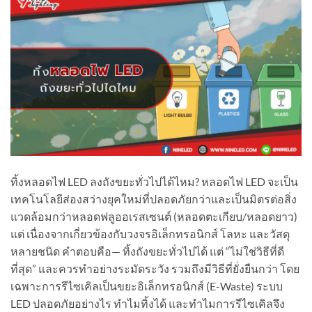
ทิ้งหลอดไฟ LED ลงถังขยะทั่วไปได้ไหม? หลอดไฟ LED จะเป็น
เทคโนโลยีส่องสว่างยุคใหม่ที่ปลอดภัยกว่าและเป็นมิตรต่อสิ่ง
แวดล้อมกว่าหลอดฟลูออเรสเซนต์ (หลอดตะเกียบ/หลอดยาว)
แต่ เนื่องจากเกี่ยวข้องกับวงจรอิเล็กทรอนิกส์ โลหะ และวัสดุ
หลายชนิด คำตอบคือ— ทิ้งถังขยะทั่วไปได้ แต่ “ไม่ใช่วิธีที่ดี
ที่สุด” และควรทำอย่างระมัดระวัง รวมถึงมีวิธีที่ยั่งยืนกว่า โดย
เฉพาะการรีไซเคิลเป็นขยะอิเล็กทรอนิกส์ (E-Waste) ระบบ
LED ปลอดภัยอย่างไร ทำไมทิ้งได้ และทำไมการรีไซเคิลจึง