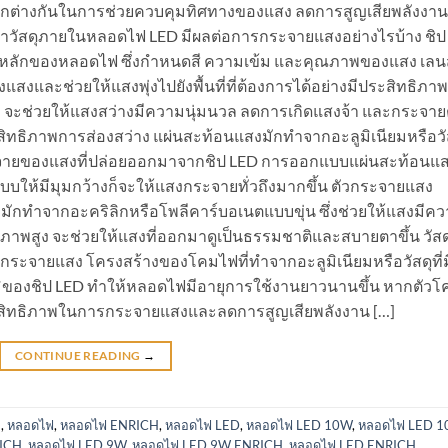
่แตกต่างกันในการช่วยควบคุมทิศทางของแสง ลดการสูญเสียพลังงาน
ว่าวัสดุภายในหลอดไฟ LED มีผลต่อการกระจายแสงอย่างไรบ้าง ชิป
จหลักของหลอดไฟ ซึ่งกำหนดสี ความเข้ม และคุณภาพของแสง เลนส์
แสงและช่วยให้แสงพุ่งไปยังพื้นที่ที่ต้องการได้อย่างมีประสิทธิภาพ
) จะช่วยให้แสงสว่างมีความนุ่มนวล ลดการเกิดแสงจ้า และกระจาย
ประสิทธิภาพการส่องสว่าง แผ่นสะท้อนแสงมักทำจากอะลูมิเนียมหรือวั
ระจายของแสงที่ปล่อยออกมาจากชิป LED การออกแบบแผ่นสะท้อนแส
ห้มีมุมกว้างก็จะให้แสงกระจายทั่วถึงมากขึ้น ตัวกระจายแสง
งมักทำจากอะคริลิกหรือโพลีคาร์บอเนตแบบขุ่น ซึ่งช่วยให้แสงมีค
ภาพสูง จะช่วยให้แสงที่ออกมาดูเป็นธรรมชาติและสบายตาขึ้น วัสด
จายแสง โครงสร้างของโคมไฟที่ทำจากอะลูมิเนียมหรือวัสดุที่ม
มิของชิป LED ทำให้หลอดไฟมีอายุการใช้งานยาวนานขึ้น หากตัวโ
ะสิทธิภาพในการกระจายแสงและลดการสูญเสียพลังงาน […]
CONTINUE READING
→
H
,
หลอดไฟ
,
หลอดไฟ ENRICH
,
หลอดไฟ LED
,
หลอดไฟ LED 10W
,
หลอดไฟ LED 
ICH
,
หลอดไฟ LED 9W
,
หลอดไฟ LED 9W ENRICH
,
หลอดไฟ LED ENRICH