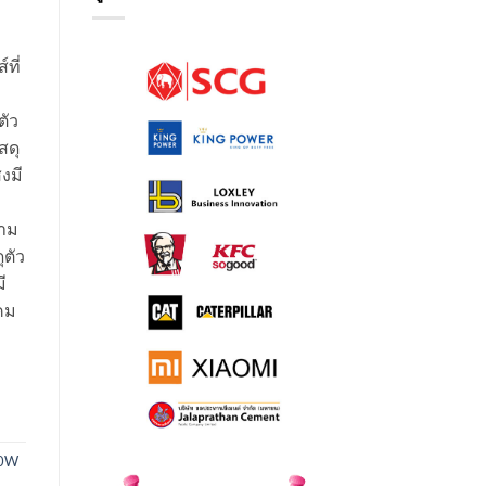
ที่
ตัว
สดุ
งมี
วาม
ุตัว
ี
คม
10W