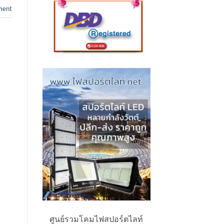
ment
ศูนย์รวมโคมไฟสปอร์ตไลท์