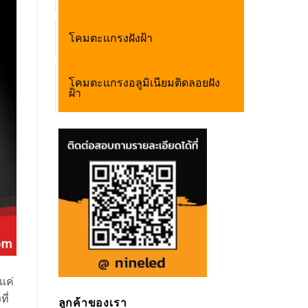
โคมตะแกรงฝังฝ้า
โคมตะแกรงอลูมิเนียมติดลอยฝัง
ฝ้า
แค่
ี่
ลูกค้าของเรา