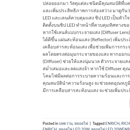
ปล่อยออกมา วัสดุแต่ละชนิดมีคุณสมบัติที
และเพิ่มประสิทธิภาพการส่องสว่าง มาดูกัน
LED และเลนส์ควบคุมแสง ชิป LED เป็นหัวใ
ติดตั้งบนชิป LED ทำหน้าที่ควบคุมทิศทางของ
หากใช้เลนส์แบบกระจายแสง (Diffuser Lens
ได้ดีขึ้น แผ่นสะท้อนแสง (Reflector) เพิ่ม
เคลือบสารสะท้อนแสง เพื่อช่วยเพิ่มการก
ผลโดยตรงต่อมุมกระจายของแสง หากออกแบบใ
(Diffuser) ช่วยให้แสงนุ่มนวล ตัวกระจายแส
สม่ำเสมอและลดแสงจ้า หากใช้ Diffuser คุณ
โคมไฟมีผลต่อการระบายความร้อนและการกระ
คุณสมบัตินำความร้อนสูง จะช่วยลดอุณหภู
มีการเคลือบสารสะท้อนแสง จะช่วยเพิ่มปร
Posted in
บทความ
,
หลอดไฟ
|
Tagged
ENRICH
,
RIC
ENRICH
,
หลอดไฟ LED 20W
,
หลอดไฟ LED 20WENR