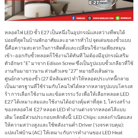
หลอดไฟ LED ขั้ว E27 เป็นหนึ่งในอุปกรณ์แสงสว่างที่พบได้
บ่อยที่สุดในบ้านพักอาศัยและอาคารทั่วไป จุดเด่นของขั้วแบบ
นี้คือความสะดวกในการติดตั้งและเปลี่ยนใช้งานเพียงหมุน
เข้า–ออกกับขั้วหลอดก็ใช้งานได้ทันที ไม่ต้องมีอุปกรณ์เสริม
ตัวอักษร “E” มาจาก Edison Screw ซึ่งเป็นรูปแบบขั้วเกลียวที่ใช้
งานกันมายาวนาน ส่วนตัวเลข “27” หมายถึงเส้นผ่าน
ศูนย์กลางของขั้ว (27 มิลลิเมตร) ทำให้หลอดประเภทนี้กลาย
เป็นมาตรฐานที่ใช้ร่วมกับโคมไฟได้หลากหลายรูปแบบโครงส
ร้า การเลือกใช้งาน และข้อควรระวัง เพื่อให้เลือกหลอด LED
E27 ได้เหมาะสมและใช้งานได้อย่างคุ้มค่าที่สุด 1. โครงสร้าง
ของหลอดไฟ E27 หลอด LED ทำงานต่างจากหลอดไส้แบบ
เดิม โดยมีส่วนประกอบหลักดังนี้: LED Chips: แหล่งกำเนิดแสง
ให้ความสว่างสูงและใช้พลังงานต่ำ Driver (วงจรควบคุม):
แปลงไฟบ้าน (AC) ให้เหมาะกับการทำงานของ LED Heat