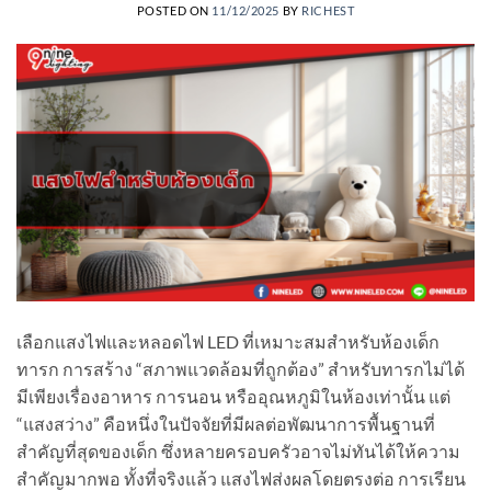
POSTED ON
11/12/2025
BY
RICHEST
เลือกแสงไฟและหลอดไฟ LED ที่เหมาะสมสำหรับห้องเด็ก
ทารก การสร้าง “สภาพแวดล้อมที่ถูกต้อง” สำหรับทารกไม่ได้
มีเพียงเรื่องอาหาร การนอน หรืออุณหภูมิในห้องเท่านั้น แต่
“แสงสว่าง” คือหนึ่งในปัจจัยที่มีผลต่อพัฒนาการพื้นฐานที่
สำคัญที่สุดของเด็ก ซึ่งหลายครอบครัวอาจไม่ทันได้ให้ความ
สำคัญมากพอ ทั้งที่จริงแล้ว แสงไฟส่งผลโดยตรงต่อ การเรียน