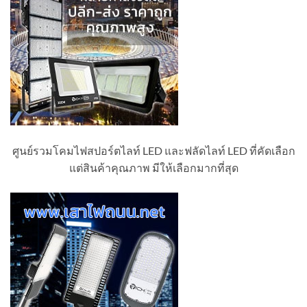
ศูนย์รวมโคมไฟสปอร์ตไลท์ LED และฟลัดไลท์ LED ที่คัดเลือก
แต่สินค้าคุณภาพ มีให้เลือกมากที่สุด