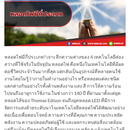
หลอดไฟมีกี่ประเภท? เจาะลึกความต่างของ 4 เทคโนโลยีส่อง
สว่างที่ใช้จริงในปัจจุบัน หลอดไฟ คือหนึ่งในเทคโนโลยีที่มีผล
ต่อชีวิตประจำวันมากที่สุด แต่กลับเป็นอุปกรณ์ที่หลายคนใช้
งานโดยไม่รู้ว่าภายในทำงานอย่างไร หรือหลอดแต่ละชนิด
แตกต่างกันอย่างไรทั้งด้านพลังงาน แสง สี การให้ความร้อน
ไปจนถึงอายุการใช้งาน ในช่วงกว่า 140 ปี ที่ผ่านมาตั้งแต่ยุค
หลอดไส้ของ Thomas Edison จนถึงยุคหลอด LED ที่มีการ
จัดการแสงด้วยระดับนาโนเทคโนโลยีหลอดไฟได้พัฒนาอย่าง
ต่อเนื่องเพื่อตอบโจทย์ ความสว่างที่มีคุณภาพ ความประหยัด
พลังงาน ความปลอดภัยต่อผู้ใช้ และผลกระทบต่อสิ่งแวดล้อม
แต่ถึงแม้จะมีหลอดไฟให้เลือกมากมาย หลัก ๆ แล้วเทคโนโลยี