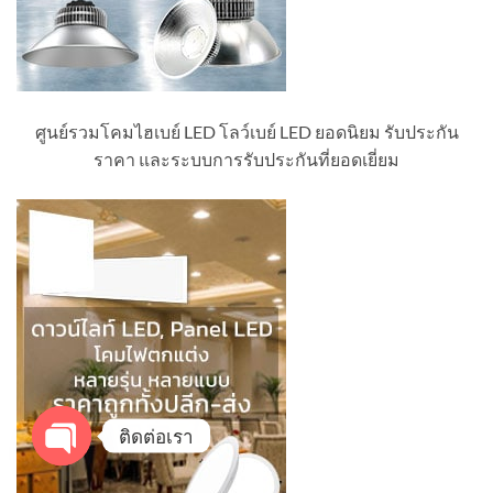
ศูนย์รวมโคมไฮเบย์ LED โลว์เบย์ LED ยอดนิยม รับประกัน
ราคา และระบบการรับประกันที่ยอดเยี่ยม
ติดต่อเรา
OPEN