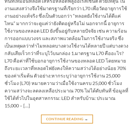
ทันทีเหมือนหลอดไส้หรือหลอดฟลูออเรสเซนต์ ด้วยเหตุนี้ ใน
งานแสงสว่างจึงใช้มาตรฐานที่เรียกว่า L70 เพื่อวัดอายุการใช้
งานอย่างแท้จริง ซึ่งเป็นตัวบอกว่า “หลอดยังใช้งานได้ดีแค่
ไหน” มากกว่าจะดูแค่ว่ายังติดอยู่หรือไม่ นอกจากนี้ อายุการ
ใช้งานของหลอด LED ยังขึ้นอยู่กับหลายปัจจัย เช่น ความร้อน
การออกแบบวงจร และสภาพแวดล้อมในการใช้งานจริง ซึ่ง
เป็นเหตุผลว่าทำไมหลอดบางดวงใช้งานได้หลายปี แต่บางดวง
กลับเสียเร็วกว่าที่ระบุไว้บนกล่อง 1.มาตรฐาน L70 คืออะไร?
L70 คือค่าที่ใช้บอกอายุการใช้งานของหลอด LED โดยหมาย
ถึงระยะเวลาที่หลอดไฟยังคงให้ความสว่างได้อย่างน้อย 70%
ของค่าเริ่มต้น ตัวอย่าง:หากระบุว่าอายุการใช้งาน 25,000
ชั่วโมง (L70) หมายความว่าเมื่อใช้งานครบ 25,000 ชั่วโมง
ความสว่างจะลดลงเหลือประมาณ 70% ไม่ได้ดับทันที ข้อมูลที่
ใช้ได้ทั่วไปในอุตสาหกรรม: LED สำหรับบ้าน: ประมาณ
15,000 – […]
CONTINUE READING
→