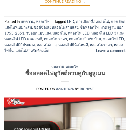
CONTINUE READING
→
Posted in
บทความ
,
หลอดไฟ
|
Tagged
LED
,
การเลือกซื้อหลอดไฟ
,
การเลือก
แสงไฟที่เหมาะสม
,
ข้อดีข้อเสียหลอดไฟสามแสง
,
ซื้อหลอดไฟ
,
มาตรฐาน มอก.
1955-2551
,
รับออกแบบแสง
,
หลอดไฟ
,
หลอดไฟ LED
,
หลอดไฟ LED 3 แสง
,
หลอดไฟ LED คุณภาพดี
,
หลอดไฟ ราคา
,
หลอดไฟ สำหรับบ้าน
,
หลอดไฟLED
,
หลอดไฟมีกี่ประเภท
,
หลอดไฟยาว
,
หลอดไฟยี่ห้อไหนดี
,
หลอดไฟราคา
,
หลอด
ไฟสั้น
,
แสงไฟสำหรับห้องเด็ก
Leave a comment
บทความ
,
หลอดไฟ
ซื้อหลอดไฟดูวัตต์ควบคู่กับดูลูเมน
POSTED ON
02/04/2026
BY
RICHEST