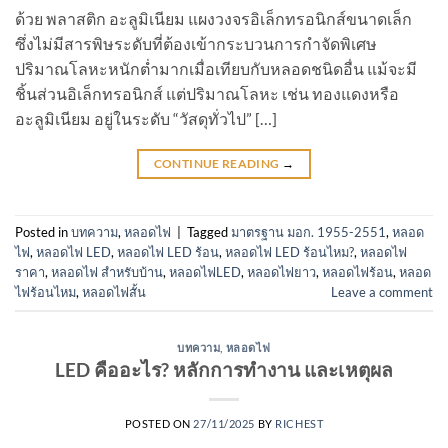
ด้วย พลาสติก อะลูมิเนียม แผงวงจรอิเล็กทรอนิกส์ขนาดเล็ก
ซึ่งไม่มีสารพิษระดับที่ต้องเข้ากระบวนการกำจัดพิเศษ
ปริมาณโลหะหนักต่ำมากเมื่อเทียบกับหลอดชนิดอื่น แม้จะมี
ชิ้นส่วนอิเล็กทรอนิกส์ แต่ปริมาณโลหะ เช่น ทองแดงหรือ
อะลูมิเนียม อยู่ในระดับ “วัสดุทั่วไป” […]
CONTINUE READING
→
Posted in
บทความ
,
หลอดไฟ
|
Tagged
มาตรฐาน มอก. 1955-2551
,
หลอด
ไฟ
,
หลอดไฟ LED
,
หลอดไฟ LED ร้อน
,
หลอดไฟ LED ร้อนไหม?
,
หลอดไฟ
ราคา
,
หลอดไฟ สำหรับบ้าน
,
หลอดไฟLED
,
หลอดไฟยาว
,
หลอดไฟร้อน
,
หลอด
ไฟร้อนไหม
,
หลอดไฟสั้น
Leave a comment
บทความ
,
หลอดไฟ
LED คืออะไร? หลักการทำงาน และเหตุผล
POSTED ON
27/11/2025
BY
RICHEST