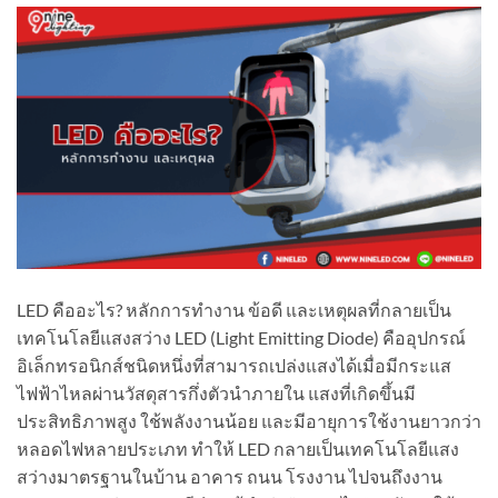
LED คืออะไร? หลักการทำงาน ข้อดี และเหตุผลที่กลายเป็น
เทคโนโลยีแสงสว่าง LED (Light Emitting Diode) คืออุปกรณ์
อิเล็กทรอนิกส์ชนิดหนึ่งที่สามารถเปล่งแสงได้เมื่อมีกระแส
ไฟฟ้าไหลผ่านวัสดุสารกึ่งตัวนำภายใน แสงที่เกิดขึ้นมี
ประสิทธิภาพสูง ใช้พลังงานน้อย และมีอายุการใช้งานยาวกว่า
หลอดไฟหลายประเภท ทำให้ LED กลายเป็นเทคโนโลยีแสง
สว่างมาตรฐานในบ้าน อาคาร ถนน โรงงาน ไปจนถึงงาน