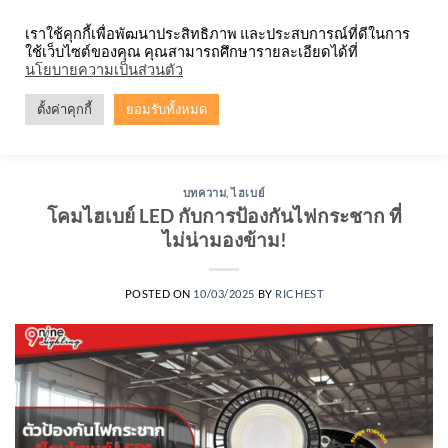
Skip
จำหน่ายโคมตะแกรง ทุกรูปแบบ
เราใช้คุกกี้เพื่อพัฒนาประสิทธิภาพ และประสบการณ์ที่ดีในการ
to
ใช้เว็บไซต์ของคุณ คุณสามารถศึกษารายละเอียดได้ที่
content
0
นโยบายความเป็นส่วนตัว
ตั้งค่าคุกกี้
ยอมรับทั้งหมด
TAG ARCHIVES:
อุปกรณ์ SURGE PROTECTION
บทความ
,
ไฮเบย์
โคมไฮเบย์ LED กับการป้องกันไฟกระชาก ที่
ไม่น่ามองข้าม!
POSTED ON
10/03/2025
BY
RICHEST