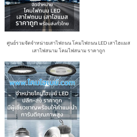
ศูนย์รวมจัดจำหน่ายเสาไฟถนน โคมไฟถนน LED เสาไฮแมส
เสาไฟสนาม โคมไฟสนาม ราคาถูก