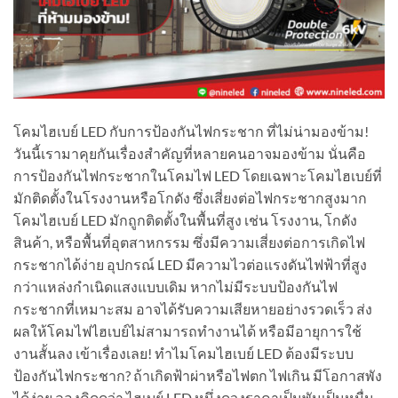
โคมไฮเบย์ LED กับการป้องกันไฟกระชาก ที่ไม่น่ามองข้าม!
วันนี้เรามาคุยกันเรื่องสำคัญที่หลายคนอาจมองข้าม นั่นคือ
การป้องกันไฟกระชากในโคมไฟ LED โดยเฉพาะโคมไฮเบย์ที่
มักติดตั้งในโรงงานหรือโกดัง ซึ่งเสี่ยงต่อไฟกระชากสูงมาก
โคมไฮเบย์ LED มักถูกติดตั้งในพื้นที่สูง เช่น โรงงาน, โกดัง
สินค้า, หรือพื้นที่อุตสาหกรรม ซึ่งมีความเสี่ยงต่อการเกิดไฟ
กระชากได้ง่าย อุปกรณ์ LED มีความไวต่อแรงดันไฟฟ้าที่สูง
กว่าแหล่งกำเนิดแสงแบบเดิม หากไม่มีระบบป้องกันไฟ
กระชากที่เหมาะสม อาจได้รับความเสียหายอย่างรวดเร็ว ส่ง
ผลให้โคมไฟไฮเบย์ไม่สามารถทำงานได้ หรือมีอายุการใช้
งานสั้นลง เข้าเรื่องเลย! ทำไมโคมไฮเบย์ LED ต้องมีระบบ
ป้องกันไฟกระชาก? ถ้าเกิดฟ้าผ่าหรือไฟตก ไฟเกิน มีโอกาสพัง
ได้ง่าย ลองคิดดูว่า ไฮเบย์ LED หนึ่งดวงราคาเป็นพันเป็นหมื่น