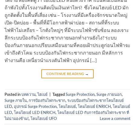
ถ้าพังไปทั้งโรงงานคิดเป็นเงินเท่าไหร่! ซึ่งโคมไฮเบย์ LED มัก
ถูกติดตั้งในพื้นที่เสี่ยง เช่น – โรงงานที่มีเครื่องจักรขนาดใหญ่
เปิด-ปิดบ่อย – พื้นที่ที่มีโอกาสฟ้าผ่าบ่อย – สถานที่ที่ระบบ
ไฟฟ้าไม่เสถียร – โกดังใหญ่ๆ ที่มีระบบไฟฟ้าซับซ้อน ลองเจาะ
ลึกระบบป้องกันไฟกระชากภายนอกทำงานยังไง? ระบบ
ป้องกันภายนอกเปรียบเสมือนยามที่คอยเฝ้าประตูก่อนไฟฟ้าจะ
เข้าถึงตัวโคม ระบบป้องกันไฟกระชากภายนอก มีหลักการ
ทำงานคือ เหนี่ยวนำแรงดันไฟฟ้า อุปกรณ์ […]
CONTINUE READING
→
Posted in
บทความ
,
ไฮเบย์
|
Tagged
Surge Protection
,
Surge ภายนอก
,
Surge ภายใน
,
การป้องกันไฟกระชาก
,
ระบบป้องกันไฟกระชากโคมไฮเบย์
LED
,
อุปกรณ์ Surge Protection
,
โคมไฮเบย์
,
โคมไฮเบย์ ENRICH
,
โคมไฮเบย์
LED
,
โคมไฮเบย์ LED ENRICH
,
โคมไฮเบย์ LED กับการป้องกันไฟกระชาก ที่
ไม่น่ามองข้าม!
,
โคมไฮเบย์ UFO
Leave a comment