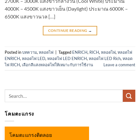
2700K – 3000K แสงขาวกลางวัน (Cool White) ประมาณ
4000K – 4500K แสงขาวเย็น (Daylight) ประมาณ 6000K –
6500K แสงขาวนวล […]
CONTINUE READING
→
Posted in
บทความ
,
หลอดไฟ
|
Tagged
ENRICH
,
RICH
,
หลอดไฟ
,
หลอดไฟ
ENRICH
,
หลอดไฟ LED
,
หลอดไฟ LED ENRICH
,
หลอดไฟ LED Rich
,
หลอด
ไฟ RICH
,
เลือกสีแสงหลอดไฟให้เหมาะกับการใช้งาน
Leave a comment
Search
for:
โคมตะแกรง
โคมตะแกรงติดลอย