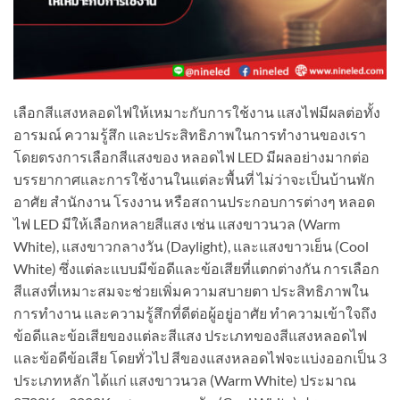
เลือกสีแสงหลอดไฟให้เหมาะกับการใช้งาน แสงไฟมีผลต่อทั้ง
อารมณ์ ความรู้สึก และประสิทธิภาพในการทำงานของเรา
โดยตรงการเลือกสีแสงของ หลอดไฟ LED มีผลอย่างมากต่อ
บรรยากาศและการใช้งานในแต่ละพื้นที่ ไม่ว่าจะเป็นบ้านพัก
อาศัย สำนักงาน โรงงาน หรือสถานประกอบการต่างๆ หลอด
ไฟ LED มีให้เลือกหลายสีแสง เช่น แสงขาวนวล (Warm
White), แสงขาวกลางวัน (Daylight), และแสงขาวเย็น (Cool
White) ซึ่งแต่ละแบบมีข้อดีและข้อเสียที่แตกต่างกัน การเลือก
สีแสงที่เหมาะสมจะช่วยเพิ่มความสบายตา ประสิทธิภาพใน
การทำงาน และความรู้สึกที่ดีต่อผู้อยู่อาศัย ทำความเข้าใจถึง
ข้อดีและข้อเสียของแต่ละสีแสง ประเภทของสีแสงหลอดไฟ
และข้อดีข้อเสีย โดยทั่วไป สีของแสงหลอดไฟจะแบ่งออกเป็น 3
ประเภทหลัก ได้แก่ แสงขาวนวล (Warm White) ประมาณ