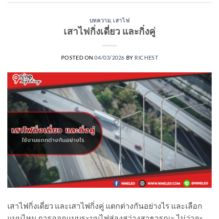
บทความ
,
เสาไฟ
เสาไฟกิ่งเดี่ยว และกิ่งคู่
POSTED ON
04/03/2026
BY
RICHEST
เสาไฟกิ่งเดี่ยว และเสาไฟกิ่งคู่ แตกต่างกันอย่างไร และเลือก
แบบไหน การออกแบบระบบไฟส่องสว่างสาธารณะ ไม่ว่าจะ