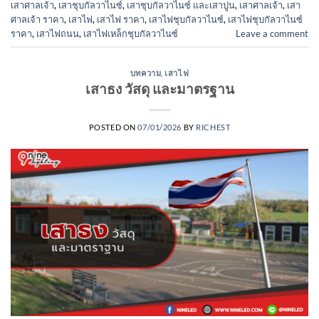
เสาศาลเจ้า
,
เสาชุบกัลวาไนซ์
,
เสาชุบกัลวาไนซ์ และเสาปูน
,
เสาศาลเจ้า
,
เสา
ศาลเจ้า ราคา
,
เสาไฟ
,
เสาไฟ ราคา
,
เสาไฟชุบกัลวาไนซ์
,
เสาไฟชุบกัลวาไนซ์
ราคา
,
เสาไฟถนน
,
เสาไฟเหล็กชุบกัลวาไนซ์
Leave a comment
บทความ
,
เสาไฟ
เสาธง วัสดุ และมาตรฐาน
POSTED ON
07/01/2026
BY
RICHEST