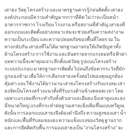
เสาธง วัสดุ โครงสร้าง และมาตรฐานควรรู้ก่อนติดตั้ง เสาธง
องค์ประกอบมีความสำคัญมากกว่าที่คิด ไม่ว่าจะเป็นหน้า
อาคารราชการ โรงเรียน โรงงาน หรือสถานที่สำคัญ เสาธงที่
ออกแบบและติดตั้งอย่างเหมาะสมจะช่วยเสริมความสง่างาม
ความเป็นระเบียบ และความปลอดภัยของพื้นที่โดยรวม ใน
ทางกลับกัน เสาธงที่ไม่ได้มาตรฐานอาจก่อให้เกิดปัญหาทั้ง
ด้านโครงสร้าง การใช้งาน และอันตรายจากแรงลมหรือฟ้าผ่า
บทความนี้จะพาคุณเจาะลึกตั้งแต่วัสดุ รูปแบบโครงสร้าง
ระบบประกอบ มาตรฐานการติดตั้ง ไปจนถึงข้อควรระวังที่มัก
ถูกมองข้าม เพื่อให้การเลือกเสาธงครั้งต่อไปของคุณถูกต้อง
คุ้มค่า และใช้งานได้ยาวนาน เสาธงโครงสร้างรับแรงลม เสา
ธงจัดเป็นโครงสร้างแนวตั้งที่รับแรงด้านข้างตลอดเวลา โดย
เฉพาะแรงลมที่กระทำกับทั้งตัวเสาและผืนธง ยิ่งเสาสูงและธง
มีขนาดใหญ่ แรงที่กระทำต่อฐานเสาจะยิ่งเพิ่มขึ้นแบบทวีคูณ
ดังนั้น การออกแบบเสาธงจึงต้องคำนึงถึง ความสูงของเสา น้ำ
หนักและพื้นที่รับลมของธง ความแข็งแรงของวัสดุ ฐานราก
และการยึดติดกับพื้น การมองเสาธงเป็น “งานโครงสร้าง” จะ