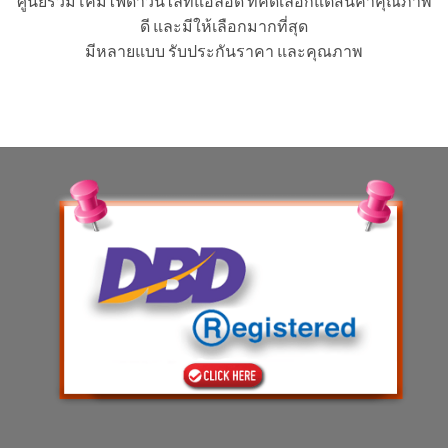
ศูนย์รวมโคมไฟดาวน์ไลท์แอลอีดี ที่คัดเลือกแต่สินค้าคุณภาพ
ดี และมีให้เลือกมากที่สุด
มีหลายแบบ รับประกันราคา และคุณภาพ