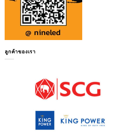
ลูกค้าของเรา