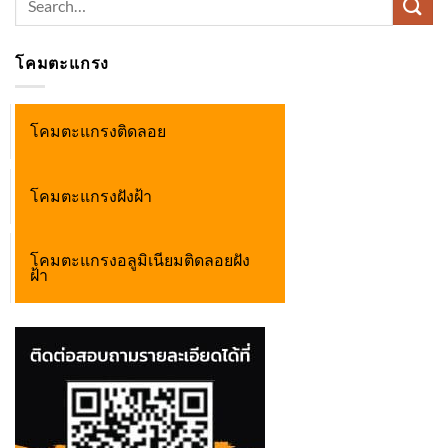
for:
โคมตะแกรง
โคมตะแกรงติดลอย
โคมตะแกรงฝังฝ้า
โคมตะแกรงอลูมิเนียมติดลอยฝัง
ฝ้า