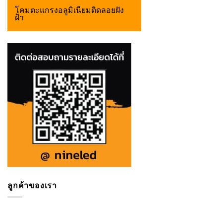
โคมตะแกรงอลูมิเนียมติดลอยฝัง
ฝ้า
ลูกค้าของเรา