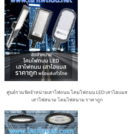
ศูนย์รวมจัดจำหน่ายเสาไฟถนน โคมไฟถนน LED เสาไฮแมส
เสาไฟสนาม โคมไฟสนาม ราคาถูก