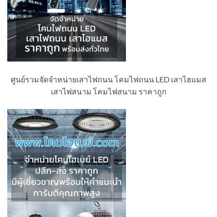
ศูนย์รวมจัดจำหน่ายเสาไฟถนน โคมไฟถนน LED เสาไฮแมส
เสาไฟสนาม โคมไฟสนาม ราคาถูก