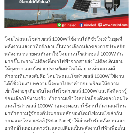
โคมไฟถนนโซล่าเซลล์ 1000W ใช้งานได้กี่ชั่วโมง? ในยุคที่
พลังงานแสงอาทิตย์กลายเป็นทางเลือกหลักของการประหยัด
พลังงาน หลายคนหันมาใช้โคมถนนโซล่าเซลล์ 1000W กัน
มากขึ้น เพราะไม่ต้องพึ่งพาไฟฟ้าจากสายส่ง ไม่ต้องเดินสาย
ให้ยุ่งยาก และยังช่วยประหยัดค่าไฟได้อย่างเห็นผล แต่มี
คำถามที่น่าสงสัยคือ โคมไฟถนนโซล่าเซลล์ 1000W ใช้งาน
ได้กี่ชั่วโมง? บทความนี้จะพาไปหาคำตอบ พร้อมให้ความ
เข้าใจง่ายๆ เกี่ยวกับโคมไฟโซล่าเซลล์ 1000W และสิ่งที่ควรรู้
ก่อนเลือกใช้งานจริง ทำความเข้าใจสเปกเบื้องต้นของโคมไฟ
ถนนโซล่าเซลล์ 1000W ก่อนจะตอบว่าใช้งานได้นานแค่ไหน
มาทำความรู้จักองค์ประกอบหลักของโคมไฟถนนโซล่ากัน
ก่อน แผงโซล่าเซลล์ (Solar Panel): ใช้สำหรับรับพลังงานแสง
อาทิตย์ในตอนกลางวัน และเปลี่ยนเป็นพลังงานไฟฟ้าเพื่อเก็บ