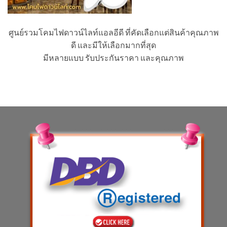
ศูนย์รวมโคมไฟดาวน์ไลท์แอลอีดี ที่คัดเลือกแต่สินค้าคุณภาพ
ดี และมีให้เลือกมากที่สุด
มีหลายแบบ รับประกันราคา และคุณภาพ