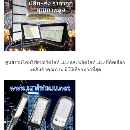
ศูนย์รวมโคมไฟสปอร์ตไลท์ LED และฟลัดไลท์ LED ที่คัดเลือก
แต่สินค้าคุณภาพ มีให้เลือกมากที่สุด