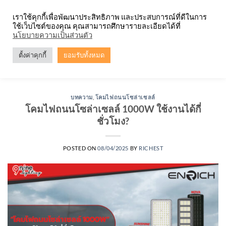
Skip
จำหน่ายโคมตะแกรง ทุกรูปแบบ
เราใช้คุกกี้เพื่อพัฒนาประสิทธิภาพ และประสบการณ์ที่ดีในการ
to
ใช้เว็บไซต์ของคุณ คุณสามารถศึกษารายละเอียดได้ที่
content
0
นโยบายความเป็นส่วนตัว
ตั้งค่าคุกกี้
ยอมรับทั้งหมด
TAG ARCHIVES:
โคมไฟถนนโซล่าเซลล์ 1000W
บทความ
,
โคมไฟถนนโซล่าเซลล์
โคมไฟถนนโซล่าเซลล์ 1000W ใช้งานได้กี่
ชั่วโมง?
POSTED ON
08/04/2025
BY
RICHEST