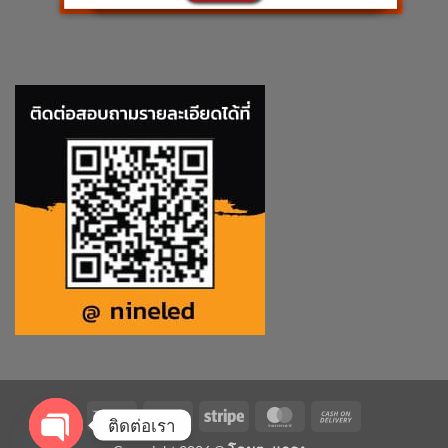
Visa
PayPal
Stripe
MasterCard
Cash
ติดต่อเรา
On