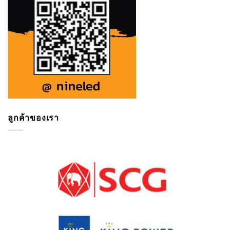
ลูกค้าของเรา