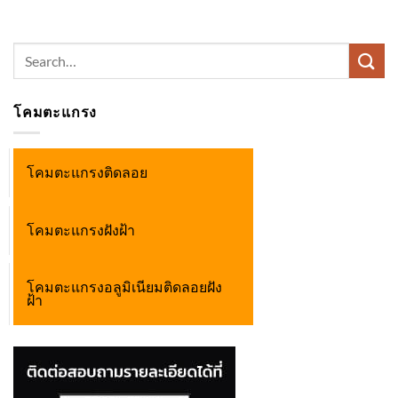
Search
for:
โคมตะแกรง
โคมตะแกรงติดลอย
โคมตะแกรงฝังฝ้า
โคมตะแกรงอลูมิเนียมติดลอยฝัง
ฝ้า