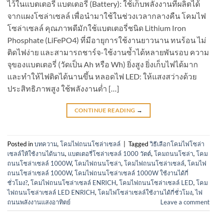
ไว้ในแบตเตอรี่ แบตเตอรี่ (Battery): ใช้เก็บพลังงานที่ผลิตได้
จากแผงโซล่าเซลล์ เพื่อนำมาใช้ในช่วงเวลากลางคืน โคมไฟ
โซล่าเซลล์ คุณภาพดีมักใช้แบตเตอรี่ชนิด Lithium Iron
Phosphate (LiFePO4) ที่มีอายุการใช้งานยาวนาน ทนร้อน ไม่
ติดไฟง่าย และสามารถชาร์จ-ใช้งานซ้ำได้หลายพันรอบ ความ
จุของแบตเตอรี่ (วัดเป็น Ah หรือ Wh) ยิ่งสูง ยิ่งเก็บไฟได้มาก
และทำให้ไฟติดได้นานขึ้น หลอดไฟ LED: ให้แสงสว่างด้วย
ประสิทธิภาพสูง ใช้พลังงานต่ำ […]
CONTINUE READING
→
Posted in
บทความ
,
โคมไฟถนนโซล่าเซลล์
|
Tagged
วิธีเลือกโคมไฟโซล่า
เซลล์ให้ใช้งานได้นาน
,
แบตเตอรี่โซล่าเซลล์ 1000 วัตต์
,
โคมถนนโซล่า
,
โคม
ถนนโซล่าเซลล์ 1000W
,
โคมไฟถนนโซล่า
,
โคมไฟถนนโซล่าเซลล์
,
โคมไฟ
ถนนโซล่าเซลล์ 1000W
,
โคมไฟถนนโซล่าเซลล์ 1000W ใช้งานได้กี่
ชั่วโมง?
,
โคมไฟถนนโซล่าเซลล์ ENRICH
,
โคมไฟถนนโซล่าเซลล์ LED
,
โคม
ไฟถนนโซล่าเซลล์ LED ENRICH
,
โคมไฟโซล่าเซลล์ใช้งานได้กี่ชั่วโมง
,
ไฟ
ถนนพลังงานแสงอาทิตย์
Leave a comment