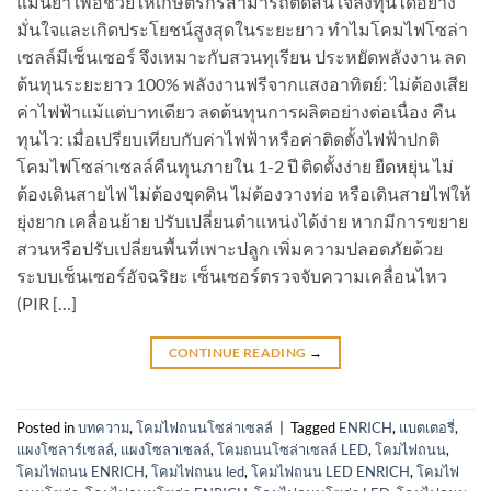
แม่นยำ เพื่อช่วยให้เกษตรกรสามารถตัดสินใจลงทุนได้อย่าง
มั่นใจและเกิดประโยชน์สูงสุดในระยะยาว ทำไมโคมไฟโซล่า
เซลล์มีเซ็นเซอร์ จึงเหมาะกับสวนทุเรียน ประหยัดพลังงาน ลด
ต้นทุนระยะยาว 100% พลังงานฟรีจากแสงอาทิตย์: ไม่ต้องเสีย
ค่าไฟฟ้าแม้แต่บาทเดียว ลดต้นทุนการผลิตอย่างต่อเนื่อง คืน
ทุนไว: เมื่อเปรียบเทียบกับค่าไฟฟ้าหรือค่าติดตั้งไฟฟ้าปกติ
โคมไฟโซล่าเซลล์คืนทุนภายใน 1-2 ปี ติดตั้งง่าย ยืดหยุ่น ไม่
ต้องเดินสายไฟ ไม่ต้องขุดดิน ไม่ต้องวางท่อ หรือเดินสายไฟให้
ยุ่งยาก เคลื่อนย้าย ปรับเปลี่ยนตำแหน่งได้ง่าย หากมีการขยาย
สวนหรือปรับเปลี่ยนพื้นที่เพาะปลูก เพิ่มความปลอดภัยด้วย
ระบบเซ็นเซอร์อัจฉริยะ เซ็นเซอร์ตรวจจับความเคลื่อนไหว
(PIR […]
CONTINUE READING
→
Posted in
บทความ
,
โคมไฟถนนโซล่าเซลล์
|
Tagged
ENRICH
,
แบตเตอรี่
,
แผงโซลาร์เซลล์
,
แผงโซลาเซลล์
,
โคมถนนโซล่าเซลล์ LED
,
โคมไฟถนน
,
โคมไฟถนน ENRICH
,
โคมไฟถนน led
,
โคมไฟถนน LED ENRICH
,
โคมไฟ