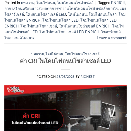
Posted in
บทความ
,
โคมไฟถนน
,
โคมไฟถนนโซล่าเซลล์
|
Tagged
ENRICH
,
อากาสร้อนหรือหนาวส่งผลต่อการทำงานโคมไฟถนนโซล่าเซลล์อย่างไร
,
แผง
โซลาร์เซลล์
,
โคมถนนโซล่าเซลล์ LED
,
โคมไฟถนน
,
โคมไฟถนนโซล่า
,
โคม
ไฟถนนโซล่า ENRICH
,
โคมไฟถนนโซล่า LED
,
โคมไฟถนนโซล่า LED
ENRICH
,
โคมไฟถนนโซล่าเซลล์
,
โคมไฟถนนโซล่าเซลล์ ENRICH
,
โคมไฟ
ถนนโซล่าเซลล์ LED
,
โคมไฟถนนโซล่าเซลล์ LED ENRICH
,
โซลาร์เซลล์
,
โซล่าเซลล์ไฟถนน
Leave a comment
บทความ
,
โคมไฟถนน
,
โคมไฟถนนโซล่าเซลล์
ค่า CRI ในโคมไฟถนนโซล่าเซลล์ LED
POSTED ON
28/05/2025
BY
RICHEST