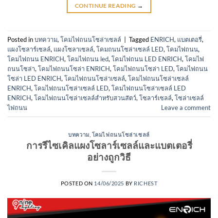
CONTINUE READING
→
Posted in
บทความ
,
โคมไฟถนนโซล่าเซลล์
|
Tagged
ENRICH
,
แบตเตอรี่
,
แผงโซลาร์เซลล์
,
แผงโซลาเซลล์
,
โคมถนนโซล่าเซลล์ LED
,
โคมไฟถนน
,
โคมไฟถนน ENRICH
,
โคมไฟถนน led
,
โคมไฟถนน LED ENRICH
,
โคมไฟ
ถนนโซล่า
,
โคมไฟถนนโซล่า ENRICH
,
โคมไฟถนนโซล่า LED
,
โคมไฟถนน
โซล่า LED ENRICH
,
โคมไฟถนนโซล่าเซลล์
,
โคมไฟถนนโซล่าเซลล์
ENRICH
,
โคมไฟถนนโซล่าเซลล์ LED
,
โคมไฟถนนโซล่าเซลล์ LED
ENRICH
,
โคมไฟถนนโซล่าเซลล์สำหรับสวนสัตว์
,
โซลาร์เซลล์
,
โซล่าเซลล์
ไฟถนน
Leave a comment
บทความ
,
โคมไฟถนนโซล่าเซลล์
การรีไซเคิลแผงโซลาร์เซลล์และแบตเตอรี่
อย่างถูกวิธี
POSTED ON
14/06/2025
BY
RICHEST