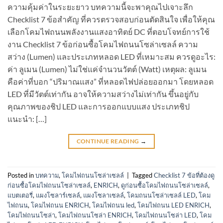
ความคุ้มค่าในระยะยาว บทความนี้จะพาคุณไปเจาะลึก
Checklist 7 ข้อสำคัญ ที่ควรตรวจสอบก่อนตัดสินใจ เพื่อให้คุณ
เลือกโคมไฟถนนพลังงานแสงอาทิตย์ DC ที่ตอบโจทย์การใช้
งาน Checklist 7 ข้อก่อนซื้อโคมไฟถนนโซล่าเซลล์ ความ
สว่าง (Lumen) และประเภทหลอด LED ที่เหมาะสม ควรดูอะไร:
ค่า ลูเมน (Lumen) ไม่ใช่แค่จำนวนวัตต์ (Watt) เหตุผล: ลูเมน
คือค่าที่บอก “ปริมาณแสง” ที่หลอดไฟปล่อยออกมา โดยหลอด
LED ที่มีวัตต์เท่ากัน อาจให้ความสว่างไม่เท่ากัน ขึ้นอยู่กับ
คุณภาพของชิป LED และการออกแบบแสง ประเภทชิป
แนะนำ: […]
CONTINUE READING
→
Posted in
บทความ
,
โคมไฟถนนโซล่าเซลล์
|
Tagged
Checklist 7 ข้อที่ต้องดู
ก่อนซื้อโคมไฟถนนโซล่าเซลล์
,
ENRICH
,
ดูก่อนซื้อโคมไฟถนนโซล่าเซลล์
,
แบตเตอรี่
,
แผงโซลาร์เซลล์
,
แผงโซลาเซลล์
,
โคมถนนโซล่าเซลล์ LED
,
โคม
ไฟถนน
,
โคมไฟถนน ENRICH
,
โคมไฟถนน led
,
โคมไฟถนน LED ENRICH
,
โคมไฟถนนโซล่า
,
โคมไฟถนนโซล่า ENRICH
,
โคมไฟถนนโซล่า LED
,
โคม