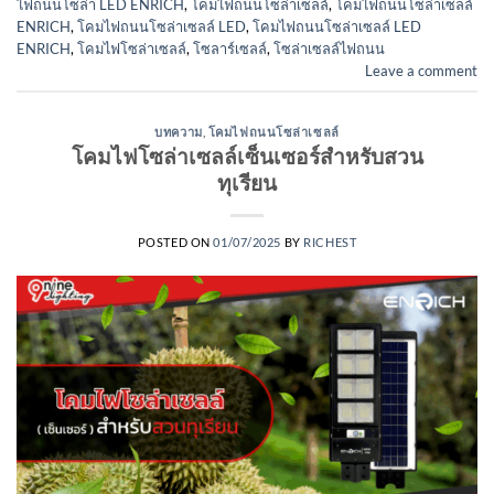
ไฟถนนโซล่า LED ENRICH
,
โคมไฟถนนโซล่าเซลล์
,
โคมไฟถนนโซล่าเซลล์
ENRICH
,
โคมไฟถนนโซล่าเซลล์ LED
,
โคมไฟถนนโซล่าเซลล์ LED
ENRICH
,
โคมไฟโซล่าเซลล์
,
โซลาร์เซลล์
,
โซล่าเซลล์ไฟถนน
Leave a comment
บทความ
,
โคมไฟถนนโซล่าเซลล์
โคมไฟโซล่าเซลล์เซ็นเซอร์สำหรับสวน
ทุเรียน
POSTED ON
01/07/2025
BY
RICHEST