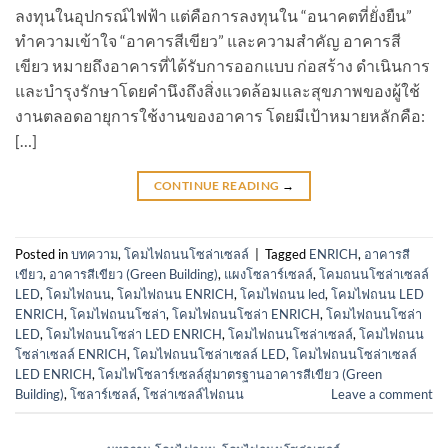
ลงทุนในอุปกรณ์ไฟฟ้า แต่คือการลงทุนใน “อนาคตที่ยั่งยืน”
ทำความเข้าใจ “อาคารสีเขียว” และความสำคัญ อาคารสี
เขียว หมายถึงอาคารที่ได้รับการออกแบบ ก่อสร้าง ดำเนินการ
และบำรุงรักษาโดยคำนึงถึงสิ่งแวดล้อมและสุขภาพของผู้ใช้
งานตลอดอายุการใช้งานของอาคาร โดยมีเป้าหมายหลักคือ:
[…]
CONTINUE READING
→
Posted in
บทความ
,
โคมไฟถนนโซล่าเซลล์
|
Tagged
ENRICH
,
อาคารสี
เขียว
,
อาคารสีเขียว (Green Building)
,
แผงโซลาร์เซลล์
,
โคมถนนโซล่าเซลล์
LED
,
โคมไฟถนน
,
โคมไฟถนน ENRICH
,
โคมไฟถนน led
,
โคมไฟถนน LED
ENRICH
,
โคมไฟถนนโซล่า
,
โคมไฟถนนโซล่า ENRICH
,
โคมไฟถนนโซล่า
LED
,
โคมไฟถนนโซล่า LED ENRICH
,
โคมไฟถนนโซล่าเซลล์
,
โคมไฟถนน
โซล่าเซลล์ ENRICH
,
โคมไฟถนนโซล่าเซลล์ LED
,
โคมไฟถนนโซล่าเซลล์
LED ENRICH
,
โคมไฟโซลาร์เซลล์สู่มาตรฐานอาคารสีเขียว (Green
Building)
,
โซลาร์เซลล์
,
โซล่าเซลล์ไฟถนน
Leave a comment