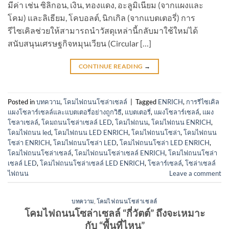
มีค่า เช่น ซิลิกอน, เงิน, ทองแดง, อะลูมิเนียม (จากแผงและ
โคม) และลิเธียม, โคบอลต์, นิกเกิล (จากแบตเตอรี่) การ
รีไซเคิลช่วยให้สามารถนำวัสดุเหล่านี้กลับมาใช้ใหม่ได้
สนับสนุนเศรษฐกิจหมุนเวียน (Circular […]
CONTINUE READING
→
Posted in
บทความ
,
โคมไฟถนนโซล่าเซลล์
|
Tagged
ENRICH
,
การรีไซเคิล
แผงโซลาร์เซลล์และแบตเตอรี่อย่างถูกวิธี
,
แบตเตอรี่
,
แผงโซลาร์เซลล์
,
แผง
โซลาเซลล์
,
โคมถนนโซล่าเซลล์ LED
,
โคมไฟถนน
,
โคมไฟถนน ENRICH
,
โคมไฟถนน led
,
โคมไฟถนน LED ENRICH
,
โคมไฟถนนโซล่า
,
โคมไฟถนน
โซล่า ENRICH
,
โคมไฟถนนโซล่า LED
,
โคมไฟถนนโซล่า LED ENRICH
,
โคมไฟถนนโซล่าเซลล์
,
โคมไฟถนนโซล่าเซลล์ ENRICH
,
โคมไฟถนนโซล่า
เซลล์ LED
,
โคมไฟถนนโซล่าเซลล์ LED ENRICH
,
โซลาร์เซลล์
,
โซล่าเซลล์
ไฟถนน
Leave a comment
บทความ
,
โคมไฟถนนโซล่าเซลล์
โคมไฟถนนโซล่าเซลล์ “กี่วัตต์” ถึงจะเหมาะ
กับ “พื้นที่ไหน”