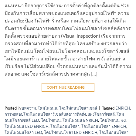
แน่นหนา ยืดอายุการใช้งาน: การตั้งค่าที่ถูกต้องตั้งแต่ต้น ช่วย
ป้องกันการเสื่อมสภาพของแบตเตอรี่และอุปกรณ์ไฟฟ้า ความ
ปลอดภัย: ป้องกันไฟฟ้ารั่วหรือความเสียหายที่อาจก่อให้เกิด
อันตราย ขั้นตอนการทดสอบโคมไฟถนนโซลาร์เซลล์หลังการ
ติดตั้ง ตรวจสอบด้วยสายตา (Visual Inspection) เริ่มจากการ
ตรวจสอบที่สามารถทำได้ง่ายที่สุด: โครงสร้าง: ตรวจสอบว่า
เสาไฟยึดแน่น โคมไฟถนนไม่โยกคลอน และแผงโซลาร์เซลล์
ไม่มีรอยแตกร้าว สายไฟและขั้วต่อ: สายไฟควรจัดเก็บอย่าง
เรียบร้อย ไม่มีส่วนเปลือย ขั้วต่อแน่นหนา และกันน้ำได้ดี ความ
สะอาด: แผงโซลาร์เซลล์ควรปราศจากฝุ่น […]
CONTINUE READING
→
Posted in
บทความ
,
โคมไฟถนน
,
โคมไฟถนนโซล่าเซลล์
|
Tagged
ENRICH
,
การทดสอบโคมไฟถนนโซลาร์เซลล์หลังการติดตั้ง
,
แผงโซลาร์เซลล์
,
โคม
ถนนโซล่าเซลล์ LED
,
โคมไฟถนน
,
โคมไฟถนน ENRICH
,
โคมไฟถนน led
,
โคมไฟถนน LED ENRICH
,
โคมไฟถนนโซล่า
,
โคมไฟถนนโซล่า ENRICH
,
โคมไฟถนนโซล่า LED
,
โคมไฟถนนโซล่า LED ENRICH
,
โคมไฟถนนโซล่า