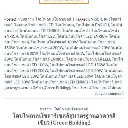
Posted in
บทความ
,
โคมไฟถนนโซล่าเซลล์
|
Tagged
ENRICH
,
แผงโซลาร์
เซลล์
,
โคมถนนโซล่าเซลล์ LED
,
โคมไฟถนน
,
โคมไฟถนน ENRICH
,
โคมไฟ
ถนน led
,
โคมไฟถนน LED ENRICH
,
โคมไฟถนนโซล่า
,
โคมไฟถนนโซล่า
ENRICH
,
โคมไฟถนนโซล่า LED
,
โคมไฟถนนโซล่า LED ENRICH
,
โคมไฟ
ถนนโซล่าเซลล์
,
โคมไฟถนนโซล่าเซลล์ 100W
,
โคมไฟถนนโซล่าเซลล์
150W
,
โคมไฟถนนโซล่าเซลล์ 200W
,
โคมไฟถนนโซล่าเซลล์ 20W
,
โคมไฟ
ถนนโซล่าเซลล์ 30W
,
โคมไฟถนนโซล่าเซลล์ 50W
,
โคมไฟถนนโซล่าเซลล์
60W
,
โคมไฟถนนโซล่าเซลล์ ENRICH
,
โคมไฟถนนโซล่าเซลล์ LED
,
โคมไฟ
ถนนโซล่าเซลล์ LED 100W
,
โคมไฟถนนโซล่าเซลล์ LED 150W
,
โคมไฟ
ถนนโซล่าเซลล์ LED 200W
,
โคมไฟถนนโซล่าเซลล์ LED 20W
,
โคมไฟถนน
โซล่าเซลล์ LED 30W
,
โคมไฟถนนโซล่าเซลล์ LED 50W
,
โคมไฟถนนโซล่า
เซลล์ LED 60W
,
โคมไฟถนนโซล่าเซลล์ LED ENRICH
,
โคมไฟโซลาร์เซลล์
สู่มาตรฐานอาคารสีเขียว (Green Building)
,
โซลาร์เซลล์
,
โซล่าเซลล์ไฟถนน
Leave a comment
บทความ
,
โคมไฟถนนโซล่าเซลล์
โคมไฟถนนโซลาร์เซลล์สู่มาตรฐานอาคารสี
เขียว (Green Building)