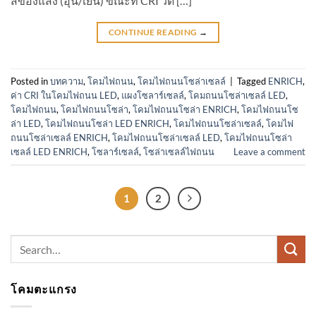
สีของแสง (อุ่น/เย็น) ขณะที่ CRI วัด […]
CONTINUE READING
→
Posted in
บทความ
,
โคมไฟถนน
,
โคมไฟถนนโซล่าเซลล์
|
Tagged
ENRICH
,
ค่า CRI ในโคมไฟถนน LED
,
แผงโซลาร์เซลล์
,
โคมถนนโซล่าเซลล์ LED
,
โคมไฟถนน
,
โคมไฟถนนโซล่า
,
โคมไฟถนนโซล่า ENRICH
,
โคมไฟถนนโซ
ล่า LED
,
โคมไฟถนนโซล่า LED ENRICH
,
โคมไฟถนนโซล่าเซลล์
,
โคมไฟ
ถนนโซล่าเซลล์ ENRICH
,
โคมไฟถนนโซล่าเซลล์ LED
,
โคมไฟถนนโซล่า
เซลล์ LED ENRICH
,
โซลาร์เซลล์
,
โซล่าเซลล์ไฟถนน
Leave a comment
1
2
Search
for:
โคมตะแกรง