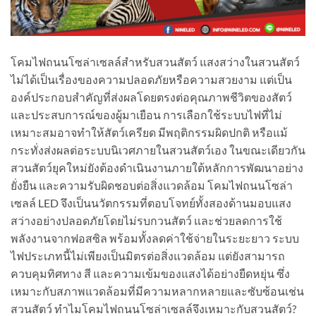
โคมไฟถนนโซล่าเซลล์สำหรับสวนสัตว์ แสงสว่างในสวนสัตว์
ไม่ได้เป็นเรื่องของความปลอดภัยหรือความสวยงาม แต่เป็น
องค์ประกอบสำคัญที่ส่งผลโดยตรงต่อคุณภาพชีวิตของสัตว์
และประสบการณ์ของผู้มาเยือน การเลือกใช้ระบบไฟที่ไม่
เหมาะสมอาจทำให้สัตว์เครียด มีพฤติกรรมผิดปกติ หรือแม้
กระทั่งส่งผลต่อระบบนิเวศภายในสวนสัตว์เอง ในขณะเดียวกัน
สวนสัตว์ยุคใหม่ยังต้องดำเนินงานภายใต้หลักการพัฒนาอย่าง
ยั่งยืน และความรับผิดชอบต่อสิ่งแวดล้อม โคมไฟถนนโซล่า
เซลล์ LED จึงเป็นนวัตกรรมที่ตอบโจทย์ทั้งสองด้านมอบแสง
สว่างอย่างปลอดภัยโดยไม่รบกวนสัตว์ และช่วยลดการใช้
พลังงานจากฟอสซิล พร้อมทั้งลดค่าใช้จ่ายในระยะยาว ระบบ
ไฟประเภทนี้ไม่เพียงเป็นมิตรต่อสิ่งแวดล้อม แต่ยังสามารถ
ควบคุมทิศทาง สี และความเข้มของแสงได้อย่างยืดหยุ่น ซึ่ง
เหมาะกับสภาพแวดล้อมที่มีความหลากหลายและซับซ้อนเช่น
สวนสัตว์ ทำไมโคมไฟถนนโซล่าเซลล์จึงเหมาะกับสวนสัตว์?