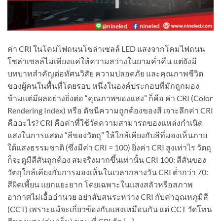
ค่า CRI ในโคมไฟถนนโซล่าเซลล์ LED แสงจากโคมไฟถนน
โซล่าเซลล์ไม่เพียงแค่ให้ความสว่างในยามค่ำคืน แต่ยังมี
บทบาทสำคัญต่อทัศนวิสัย ความปลอดภัย และคุณภาพชีวิต
ของผู้คนในพื้นที่โดยรอบ หนึ่งในองค์ประกอบที่มักถูกมอง
ข้ามแต่มีผลอย่างยิ่งต่อ “คุณภาพของแสง” ก็คือ ค่า CRI (Color
Rendering Index) หรือ ดัชนีความถูกต้องของสี เจาะลึกค่า CRI
คืออะไร? CRI คือค่าที่ใช้วัดความสามารถของแหล่งกำเนิด
แสงในการแสดง “สีของวัตถุ” ให้ใกล้เคียงกับสีที่มองเห็นภาย
ใต้แสงธรรมชาติ (ซึ่งมีค่า CRI = 100) ยิ่งค่า CRI สูงเท่าไร วัตถุ
ก็จะดูมีสีสันถูกต้อง สมจริงมากขึ้นเท่านั้น CRI 100: สีสันของ
วัตถุใกล้เคียงกับการมองเห็นในเวลากลางวัน CRI ต่ำกว่า 70:
สีผิดเพี้ยน แยกแยะยาก โดยเฉพาะในแสงสลัวหรือสภาพ
อากาศไม่เอื้ออำนวย อย่าสับสนระหว่าง CRI กับค่าอุณหภูมิสี
(CCT) เพราะแม้จะเกี่ยวข้องกับแสงเหมือนกัน แต่ CCT วัดโทน