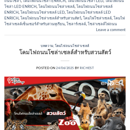
ถนนโซล่า
,
โคมไฟถนนโซล่า ENRICH
,
โคมไฟถนนโซล่า LED
,
โคมไฟถนน
โซล่า LED ENRICH
,
โคมไฟถนนโซล่าเซลล์
,
โคมไฟถนนโซล่าเซลล์
ENRICH
,
โคมไฟถนนโซล่าเซลล์ LED
,
โคมไฟถนนโซล่าเซลล์ LED
ENRICH
,
โคมไฟถนนโซล่าเซลล์สำหรับสวนสัตว์
,
โคมไฟโซล่าเซลล์
,
โคมไฟ
โซล่าเซลล์เซ็นเซอร์สำหรับสวนทุเรียน
,
โซลาร์เซลล์
,
โซล่าเซลล์ไฟถนน
Leave a comment
บทความ
,
โคมไฟถนนโซล่าเซลล์
โคมไฟถนนโซล่าเซลล์สำหรับสวนสัตว์
POSTED ON
24/06/2025
BY
RICHEST