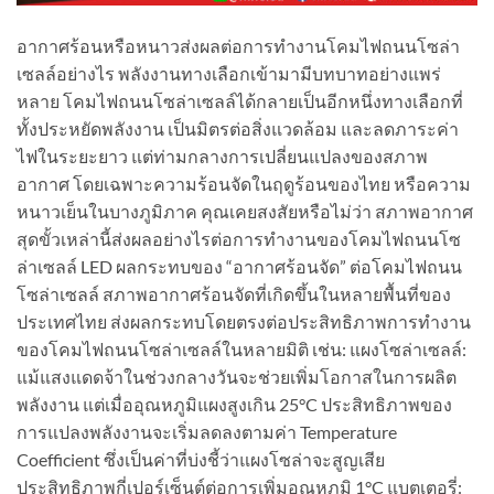
อากาศร้อนหรือหนาวส่งผลต่อการทำงานโคมไฟถนนโซล่า
เซลล์อย่างไร พลังงานทางเลือกเข้ามามีบทบาทอย่างแพร่
หลาย โคมไฟถนนโซล่าเซลล์ได้กลายเป็นอีกหนึ่งทางเลือกที่
ทั้งประหยัดพลังงาน เป็นมิตรต่อสิ่งแวดล้อม และลดภาระค่า
ไฟในระยะยาว แต่ท่ามกลางการเปลี่ยนแปลงของสภาพ
อากาศ โดยเฉพาะความร้อนจัดในฤดูร้อนของไทย หรือความ
หนาวเย็นในบางภูมิภาค คุณเคยสงสัยหรือไม่ว่า สภาพอากาศ
สุดขั้วเหล่านี้ส่งผลอย่างไรต่อการทำงานของโคมไฟถนนโซ
ล่าเซลล์ LED ผลกระทบของ “อากาศร้อนจัด” ต่อโคมไฟถนน
โซล่าเซลล์ สภาพอากาศร้อนจัดที่เกิดขึ้นในหลายพื้นที่ของ
ประเทศไทย ส่งผลกระทบโดยตรงต่อประสิทธิภาพการทำงาน
ของโคมไฟถนนโซล่าเซลล์ในหลายมิติ เช่น: แผงโซล่าเซลล์:
แม้แสงแดดจ้าในช่วงกลางวันจะช่วยเพิ่มโอกาสในการผลิต
พลังงาน แต่เมื่ออุณหภูมิแผงสูงเกิน 25°C ประสิทธิภาพของ
การแปลงพลังงานจะเริ่มลดลงตามค่า Temperature
Coefficient ซึ่งเป็นค่าที่บ่งชี้ว่าแผงโซล่าจะสูญเสีย
ประสิทธิภาพกี่เปอร์เซ็นต์ต่อการเพิ่มอุณหภูมิ 1°C แบตเตอรี่: