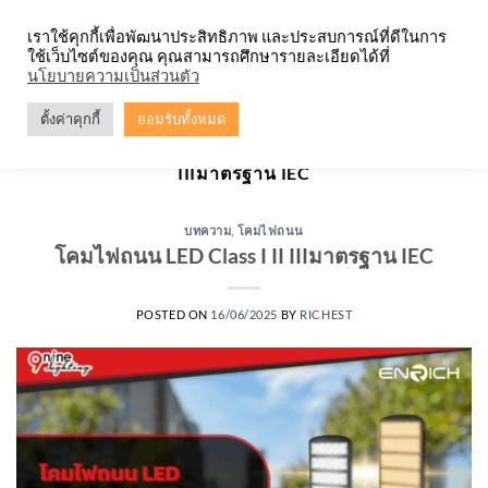
Skip
จำหน่ายโคมตะแกรง ทุกรูปแบบ
เราใช้คุกกี้เพื่อพัฒนาประสิทธิภาพ และประสบการณ์ที่ดีในการ
to
ใช้เว็บไซต์ของคุณ คุณสามารถศึกษารายละเอียดได้ที่
content
0
นโยบายความเป็นส่วนตัว
ตั้งค่าคุกกี้
ยอมรับทั้งหมด
TAG ARCHIVES:
โคมไฟถนน LED CLASS I II
IIIมาตรฐาน IEC
บทความ
,
โคมไฟถนน
โคมไฟถนน LED Class I II IIIมาตรฐาน IEC
POSTED ON
16/06/2025
BY
RICHEST