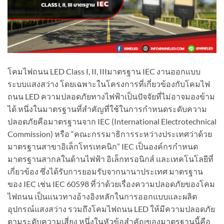
โคมไฟถนน LED Class I, II, IIIมาตรฐาน IEC งานออกแบบ
ระบบแสงสว่าง โดยเฉพาะในโครงการที่เกี่ยวข้องกับโคมไฟ
ถนน LED ความปลอดภัยทางไฟฟ้าเป็นปัจจัยที่ไม่อาจมองข้าม
ได้ หนึ่งในมาตรฐานที่สำคัญที่ใช้ในการกำหนดระดับความ
ปลอดภัยคือมาตรฐานจาก IEC (International Electrotechnical
Commission) หรือ “คณะกรรมาธิการระหว่างประเทศว่าด้วย
มาตรฐานสาขาอิเล็กโทรเทคนิก” IEC เป็นองค์กรกำหนด
มาตรฐานสากลในด้านไฟฟ้า อิเล็กทรอนิกส์ และเทคโนโลยีที่
เกี่ยวข้อง ซึ่งได้รับการยอมรับจากนานาประเทศ มาตรฐาน
ของ IEC เช่น IEC 60598 ที่ว่าด้วยเรื่องความปลอดภัยของโคม
ไฟถนน เป็นแนวทางอ้างอิงหลักในการออกแบบและผลิต
อุปกรณ์แสงสว่าง รวมถึงโคมไฟถนน LED ให้มีความปลอดภัย
ตามระดับความเสี่ยง หนึ่งในหัวข้อสำคัญของมาตรฐานนี้คือ