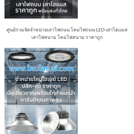
ศูนย์รวมจัดจำหน่ายเสาไฟถนน โคมไฟถนน LED เสาไฮแมส
เสาไฟสนาม โคมไฟสนาม ราคาถูก