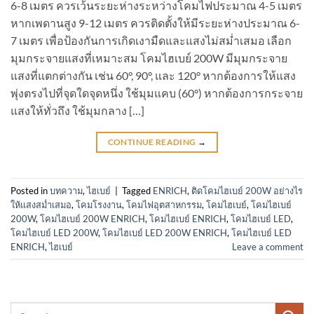
6-8 เมตร ควรเว้นระยะห่างระหว่างโคมไฟประมาณ 4-5 เมตร
หากเพดานสูง 9-12 เมตร ควรติดตั้งให้มีระยะห่างประมาณ 6-
7 เมตร เพื่อป้องกันการเกิดเงามืดและแสงไม่สม่ำเสมอ เลือก
มุมกระจายแสงที่เหมาะสม โคมไฮเบย์ 200W มีมุมกระจาย
แสงที่แตกต่างกัน เช่น 60°, 90°, และ 120° หากต้องการให้แสง
พุ่งตรงไปที่จุดใดจุดหนึ่ง ใช้มุมแคบ (60°) หากต้องการกระจาย
แสงให้ทั่วถึง ใช้มุมกลาง […]
CONTINUE READING
→
Posted in
บทความ
,
ไฮเบย์
|
Tagged
ENRICH
,
ติดโคมไฮเบย์ 200W อย่างไร
ให้แสงสม่ำเสมอ
,
โคมโรงงาน
,
โคมไฟอุตสาหกรรม
,
โคมไฮเบย์
,
โคมไฮเบย์
200W
,
โคมไฮเบย์ 200W ENRICH
,
โคมไฮเบย์ ENRICH
,
โคมไฮเบย์ LED
,
โคมไฮเบย์ LED 200W
,
โคมไฮเบย์ LED 200W ENRICH
,
โคมไฮเบย์ LED
ENRICH
,
ไฮเบย์
Leave a comment
Search