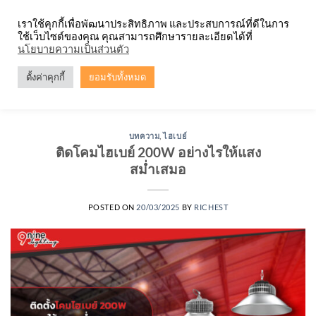
Skip
จำหน่ายโคมตะแกรง ทุกรูปแบบ
เราใช้คุกกี้เพื่อพัฒนาประสิทธิภาพ และประสบการณ์ที่ดีในการ
to
ใช้เว็บไซต์ของคุณ คุณสามารถศึกษารายละเอียดได้ที่
content
0
นโยบายความเป็นส่วนตัว
ตั้งค่าคุกกี้
ยอมรับทั้งหมด
TAG ARCHIVES:
โคมไฮเบย์ LED 200W ENRICH
บทความ
,
ไฮเบย์
ติดโคมไฮเบย์ 200W อย่างไรให้แสง
สม่ำเสมอ
POSTED ON
20/03/2025
BY
RICHEST