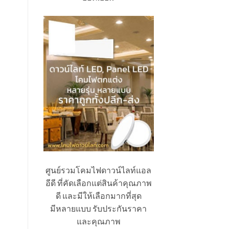
ศูนย์รวมโคมไฟดาวน์ไลท์แอล
อีดี ที่คัดเลือกแต่สินค้าคุณภาพ
ดี และมีให้เลือกมากที่สุด
มีหลายแบบ รับประกันราคา
และคุณภาพ