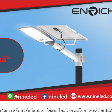
ปัญหา พร้อมวิธีแก้แบบเข้าใจง่าย โคมไฟถนนโซล่าเซลล์ ถือเป็นต