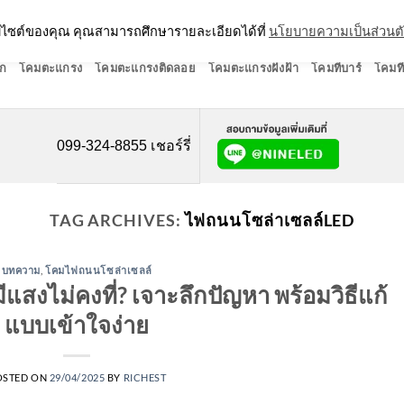
ว็บไซต์ของคุณ คุณสามารถศึกษารายละเอียดได้ที่
นโยบายความเป็นส่วนต
ก
โคมตะแกรง
โคมตะแกรงติดลอย
โคมตะแกรงฝังฝ้า
โคมทีบาร์
โคมที
099-324-8855 เชอร์รี่
TAG ARCHIVES:
ไฟถนนโซล่าเซลล์LED
บทความ
,
โคมไฟถนนโซล่าเซลล์
สงไม่คงที่? เจาะลึกปัญหา พร้อมวิธีแก้
แบบเข้าใจง่าย
OSTED ON
29/04/2025
BY
RICHEST