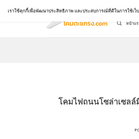
Skip
จำหน่ายโคมตะแกรง ทุกรูปแบบ
เราใช้คุกกี้เพื่อพัฒนาประสิทธิภาพ และประสบการณ์ที่ดีในการใช้เ
to
content
หน้าแร
โคมไฟถนนโซล่าเซลล์มีแ
P