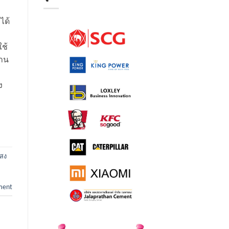
ได้
ใช้
งาน
ง
สง
ment