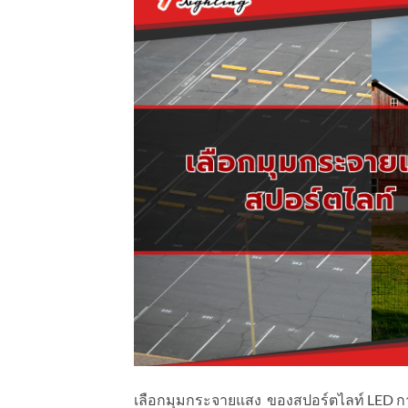
เลือกมุมกระจายแสง ของสปอร์ตไลท์ LED การ