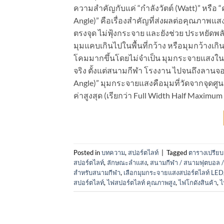
ความสำคัญกับแค่ “กำลังวัตต์ (Watt)” หรือ
Angle)” คือเรื่องสำคัญที่ส่งผลต่อคุณภาพ
ตรงจุด ไม่ฟุ้งกระจาย และยังช่วย ประหยัดพล
มุมแคบเกินไปในพื้นที่กว้าง หรือมุมกว้างเกินไ
โคมมากขึ้นโดยไม่จำเป็น มุมกระจายแสงในมิ
จริง ตั้งแต่สนามกีฬา โรงงาน ไปจนถึงลาน
Angle)” มุมกระจายแสงคือมุมที่วัดจากจุดศ
ค่าสูงสุด (เรียกว่า Full Width Half Maximum 
Posted in
บทความ
,
สปอร์ตไลท์
|
Tagged
ตารางเปรีย
สปอร์ตไลท์
,
ลักษณะลำแสง
,
สนามกีฬา / สนามฟุตบอล /
สำหรับสนามกีฬา
,
เลือกมุมกระจายแสงสปอร์ตไลท์ LED
สปอร์ตไลท์
,
ไฟสปอร์ตไลท์ คุณภาพสูง
,
ไฟโกดังสินค้า
,
ไ