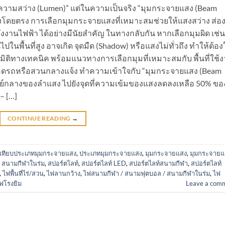
 “ความสว่าง (Lumen)” แต่ในความเป็นจริง “มุมกระจายแสง (Beam
แสงโดยตรง การเลือกมุมกระจายแสงที่เหมาะสมช่วยให้แสงสว่าง ส่อง
ังงานไฟฟ้า ได้อย่างมีนัยสำคัญ ในทางกลับกัน หากเลือกมุมผิด เช่น
ปในพื้นที่สูง อาจเกิด จุดมืด (Shadow) หรือแสงไม่ทั่วถึง ทำให้ต้อง
ติทางเทคนิค พร้อมแนวทางการเลือกมุมที่เหมาะสมกับ พื้นที่ใช้
จอดรถหรือสวนกลางแจ้ง ทำความเข้าใจกับ “มุมกระจายแสง (Beam
ูนย์กลางของลำแสง ไปยังจุดที่ความเข้มของแสงลดลงเหลือ 50% ขอ
– […]
CONTINUE READING
→
บเทียบประเภทมุมกระจายแสง
,
ประเภทมุมกระจายแสง
,
มุมกระจายแสง
,
มุมกระจายแ
 สนามกีฬาในร่ม
,
สปอร์ตไลท์
,
สปอร์ตไลท์ LED
,
สปอร์ตไลท์สนามกีฬา
,
สปอร์ตไลท์
,
ไฟพื้นที่ไร่/สวน
,
ไฟลานกว้าง
,
ไฟสนามกีฬา / สนามฟุตบอล / สนามกีฬาในร่ม
,
ไฟ
ฟโรงยิม
Leave a com