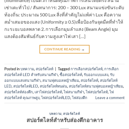
(Illuminance) เป็นตัวกำหนดคุณภาพการเล่นโดยตรง สนาม
เช่าเตะทั่วไป / สันทนาการ: 200 – 300 Lux สนามแข่งขันระดับ
ท้องถิ่น: ประมาณ 500 Lux สิ่งที่สำคัญไม่แพ้ค่า Lux คือความ
สม่ำเสมอของแสง (Uniformity ≥ 0.5)เพื่อป้องกันจุดมืดที่ทำให้
กะระยะบอลพลาด 2. การเลือกมุมลำแสง (Beam Angle) มุม
แสงต้องสัมพันธ์กับความสูงเสาไฟ เสา […]
CONTINUE READING
→
Posted in
บทความ
,
สปอร์ตไลท์
|
Tagged
การเลือกสปอร์ตไลท์
,
การเลือก
สปอร์ตไลท์ LED สำหรับสนามกีฬา
,
ซื้อสปอร์ตไลท์
,
รับออกแบบแสง
,
รับ
ออกแบบแสงสนามกีฬา
,
สนามฟุตบอลหญ้าเทียม
,
สปอร์ตไลท์
,
สปอร์ตไลท์
LED
,
สปอร์ตไลท์LED
,
สปอร์ตไลท์ทนฝน
,
สปอร์ตไลท์สนามฟุตบอลหญ้าเทียม
,
สปอร์ตไลท์ส่องตึก
,
เสาไฟสปอร์ตไลท์
,
ไฟสนามกีฬา
,
ไฟสปอร์ตไลท์
,
ไฟ
สปอร์ตไลท์ คุณภาพสูง
,
ไฟสปอร์ตไลท์LED
,
ไฟส่องตึก
Leave a comment
บทความ
,
สปอร์ตไลท์
สปอร์ตไลท์สำหรับส่องตึกอาคาร