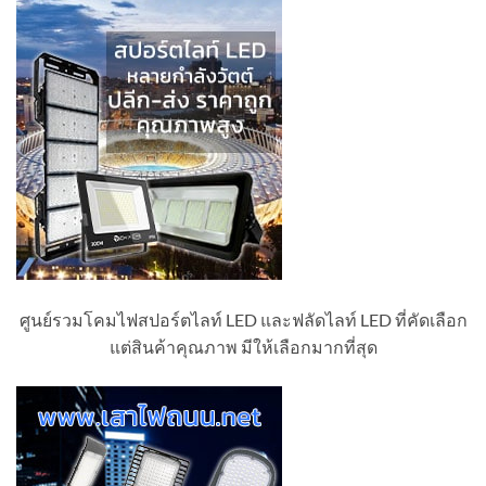
ศูนย์รวมโคมไฟสปอร์ตไลท์ LED และฟลัดไลท์ LED ที่คัดเลือก
แต่สินค้าคุณภาพ มีให้เลือกมากที่สุด