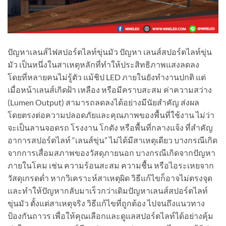
ปัญหาเลนส์ไฟสปอร์ตไลท์ขุ่นมัว ปัญหา เลนส์สปอร์ตไลท์ขุ่น
มัว เป็นหนึ่งในสาเหตุหลักที่ทำให้ประสิทธิภาพแสงลดลง
โดยที่หลายคนไม่รู้ตัว แม้ชิป LED ภายในยังทำงานปกติ แต่
เมื่อหน้าเลนส์เกิดฝ้า เหลือง หรือมีคราบสะสม ค่าความสว่าง
(Lumen Output) สามารถลดลงได้อย่างมีนัยสำคัญ ส่งผล
โดยตรงต่อความปลอดภัยและคุณภาพของพื้นที่ใช้งาน ไม่ว่า
จะเป็นลานจอดรถ โรงงาน โกดัง หรือพื้นที่กลางแจ้ง ที่สำคัญ
อาการสปอร์ตไลท์ “เลนส์ขุ่น” ไม่ได้มีสาเหตุเดียว บางกรณีเกิด
จากการเสื่อมสภาพของวัสดุภายนอก บางกรณีเกิดจากปัญหา
ภายในโคม เช่น ความร้อนสะสม ความชื้น หรือไอระเหยจาก
วัสดุเกรดต่ำ หากวิเคราะห์สาเหตุผิด วิธีแก้ไขก็อาจไม่ตรงจุด
และทำให้ปัญหากลับมาเร็วกว่าเดิมปัญหาเลนส์สปอร์ตไลท์
ขุ่นมัว ตั้งแต่สาเหตุจริง วิธีแก้ไขที่ถูกต้อง ไปจนถึงแนวทาง
ป้องกันถาวร เพื่อให้คุณเลือกและดูแลสปอร์ตไลท์ได้อย่างคุ้ม