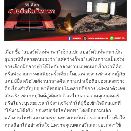
เลือกซื้อ “สปอร์ตไลท์พกพา” เช็กสเปก สปอร์ตไลท์พกพาเป็น
อุปกรณ์ที่หลายคนมองว่า “แค่สว่างก็พอ” แต่ในความเป็นจริง
การเลือกผิดอาจทำให้ไฟดับกลางงาน แบตหมดเร็วกว่าที่คิด
หรือพังจากการตกเพียงครั้งเดียว โดยเฉพาะงานช่าง งานกู้ภัย
แคมป์ปิ้ง หรือไซต์งานกลางคืน ความน่าเชื่อถือของแสงสว่าง
คือเรื่องสำคัญ ปัญหาที่พบบ่อยในตลาดคือการโฆษณาตัวเลข
เกินจริง เช่น ระบุวัตต์สูงผิดปกติ แต่ไม่บอกความจุแบตเตอรี่
หรือไม่ระบุระยะเวลาใช้งานจริง ทำให้ผู้ซื้อเข้าใจผิดสเปกที่
“ใช้งานได้จริง” ของสปอร์ตไลท์พกพา โดยยึดตามหลัก
พลังงานไฟฟ้าและมาตรฐานทางเทคนิคที่ตรวจสอบได้ เพื่อให้
คุณเลือกได้อย่างมั่นใจ 1.ความจุแบตเตอรี่และระยะเวลาใช้