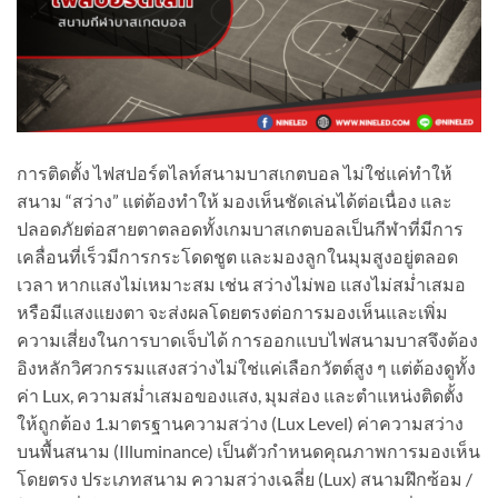
การติดตั้ง ไฟสปอร์ตไลท์สนามบาสเกตบอล ไม่ใช่แค่ทำให้
สนาม “สว่าง” แต่ต้องทำให้ มองเห็นชัดเล่นได้ต่อเนื่อง และ
ปลอดภัยต่อสายตาตลอดทั้งเกมบาสเกตบอลเป็นกีฬาที่มีการ
เคลื่อนที่เร็วมีการกระโดดชูต และมองลูกในมุมสูงอยู่ตลอด
เวลา หากแสงไม่เหมาะสม เช่น สว่างไม่พอ แสงไม่สม่ำเสมอ
หรือมีแสงแยงตา จะส่งผลโดยตรงต่อการมองเห็นและเพิ่ม
ความเสี่ยงในการบาดเจ็บได้ การออกแบบไฟสนามบาสจึงต้อง
อิงหลักวิศวกรรมแสงสว่างไม่ใช่แค่เลือกวัตต์สูง ๆ แต่ต้องดูทั้ง
ค่า Lux, ความสม่ำเสมอของแสง, มุมส่อง และตำแหน่งติดตั้ง
ให้ถูกต้อง 1.มาตรฐานความสว่าง (Lux Level) ค่าความสว่าง
บนพื้นสนาม (Illuminance) เป็นตัวกำหนดคุณภาพการมองเห็น
โดยตรง ประเภทสนาม ความสว่างเฉลี่ย (Lux) สนามฝึกซ้อม /