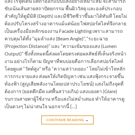
และไร้จุดเด่น แต่ถ้าออกแบบแสงอย่างเหมาะสม จะสามารถ
ขับเน้นเส้นสายสถาปัตยกรรม พื้นผิววัสดุ และองค์ประกอบ
สำคัญให้ดูมีมิติ (Depth) และมีชีวิตชีวาขึ้นมาได้ทันที โดยไม่
ต้องปรับโครงสร้างอาคารแม้แต่น้อย ไฟสปอร์ตไลท์จึงกลาย
เป็นเครื่องมือหลักของงาน Facade Lighting เพราะสามารถ
ควบคุมได้ทั้ง “มุมลำแสง (Beam Angle)”, “ระยะฉาย
(Projection Distance)” และ “ความเข้มของแสง (Lumen
Output)” ซึ่งทั้งหมดนี้ส่งผลโดยตรงต่อผลลัพธ์ที่เห็นจริงหน้า
งาน อย่างไรก็ตาม ปัญหาที่พบบ่อยคือการเลือกสปอร์ตไลท์
โดยดูแค่ “วัตต์สูง” หรือ “ความสว่างเยอะ” โดยไม่เข้าใจหลัก
การกระจายแสง ส่งผลให้เกิดปัญหา เช่น แสงฟุ้งกระจายขึ้น
ท้องฟ้า (สูญเสียพลังงานโดยเปล่าประโยชน์) แสงไม่ถึงจุดที่
ต้องการ (ยอดตึกมืด แต่พื้นสว่างเกิน) แสงแยงตา (Glare)
รบกวนสายตาผู้ใช้งาน หรือแสงไม่สม่ำเสมอ ทำให้อาคารดู
เป็นดวงๆ ไม่น่าสนใจ นอกจากนี้ […]
CONTINUE READING
→