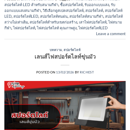
สปอร์ตไลท์ LED สำหรับสนามกีฬา
,
ซื้อสปอร์ตไลท์
,
รับออกแบบแสง
,
รับ
ออกแบบแสงสนามกีฬา
,
วิธีเลือกดูสเปคสปอร์ตไลท์
,
สปอร์ตไลท์
,
สปอร์ตไลท์
LED
,
สปอร์ตไลท์LED
,
สปอร์ตไลท์ทนฝน
,
สปอร์ตไลท์สนามกีฬา
,
สปอร์ตไลท์
สว่างไม่เท่าเดิม
,
สปอร์ตไลท์สำหรับเขตก่อสร้าง
,
เสาไฟสปอร์ตไลท์
,
ไฟสนาม
กีฬา
,
ไฟสปอร์ตไลท์
,
ไฟสปอร์ตไลท์ คุณภาพสูง
,
ไฟสปอร์ตไลท์LED
Leave a comment
บทความ
,
สปอร์ตไลท์
เลนส์ไฟสปอร์ตไลท์ขุ่นมัว
POSTED ON
13/02/2026
BY
RICHEST