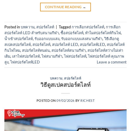
CONTINUE READING
→
Posted in
บทความ
,
สปอร์ตไลท์
|
Tagged
การเลือกสปอร์ตไลท์
,
การเลือก
สปอร์ตไลท์ LED สำหรับสนามกีฬา
,
ซื้อสปอร์ตไลท์
,
ทำไมสปอร์ตไลท์กินไฟ
,
น้ำเข้าสปอร์ตไลท์
,
รับออกแบบแสง
,
รับออกแบบแสงสนามกีฬา
,
วิธีเลือกดู
สเปคสปอร์ตไลท์
,
สปอร์ตไลท์
,
สปอร์ตไลท์ LED
,
สปอร์ตไลท์LED
,
สปอร์ตไลท์
กินไฟไหม
,
สปอร์ตไลท์ทนฝน
,
สปอร์ตไลท์สนามกีฬา
,
สปอร์ตไลท์สว่างไม่เท่า
เดิม
,
เสาไฟสปอร์ตไลท์
,
ไฟสนามกีฬา
,
ไฟสปอร์ตไลท์
,
ไฟสปอร์ตไลท์ คุณภาพ
สูง
,
ไฟสปอร์ตไลท์LED
Leave a comment
บทความ
,
สปอร์ตไลท์
วิธีดูสเปคสปอร์ตไลท์
POSTED ON
09/02/2026
BY
RICHEST