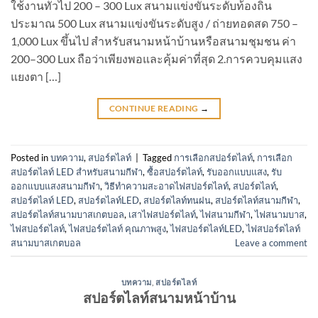
ใช้งานทั่วไป 200 – 300 Lux สนามแข่งขันระดับท้องถิ่น
ประมาณ 500 Lux สนามแข่งขันระดับสูง / ถ่ายทอดสด 750 –
1,000 Lux ขึ้นไป สำหรับสนามหน้าบ้านหรือสนามชุมชน ค่า
200–300 Lux ถือว่าเพียงพอและคุ้มค่าที่สุด 2.การควบคุมแสง
แยงตา […]
CONTINUE READING
→
Posted in
บทความ
,
สปอร์ตไลท์
|
Tagged
การเลือกสปอร์ตไลท์
,
การเลือก
สปอร์ตไลท์ LED สำหรับสนามกีฬา
,
ซื้อสปอร์ตไลท์
,
รับออกแบบแสง
,
รับ
ออกแบบแสงสนามกีฬา
,
วิธีทำความสะอาดไฟสปอร์ตไลท์
,
สปอร์ตไลท์
,
สปอร์ตไลท์ LED
,
สปอร์ตไลท์LED
,
สปอร์ตไลท์ทนฝน
,
สปอร์ตไลท์สนามกีฬา
,
สปอร์ตไลท์สนามบาสเกตบอล
,
เสาไฟสปอร์ตไลท์
,
ไฟสนามกีฬา
,
ไฟสนามบาส
,
ไฟสปอร์ตไลท์
,
ไฟสปอร์ตไลท์ คุณภาพสูง
,
ไฟสปอร์ตไลท์LED
,
ไฟสปอร์ตไลท์
สนามบาสเกตบอล
Leave a comment
บทความ
,
สปอร์ตไลท์
สปอร์ตไลท์สนามหน้าบ้าน