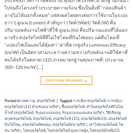
ประสิทธิภาพการใช้พลังงาน, คุณภาพ Driver, มาตรฐานกันน้ำ
ไปจนถึงโครงสร้างระบายความร้อน ซึ่งเป็นสิ่งที่ “กล่องสินค้า
อาจไม่ได้บอกทั้งหมด” แต่ส่งผลโดยตรงต่อการใช้งานในระยะ
ยาว 1.ลูเมน (Lumen) สำคัญกว่าวัตต์ (Watt) วัตต์ (W) คือ
ปริมาณพลังงานไฟฟ้าที่ใช้ ลูเมน (lm) คือปริมาณแสงที่ได้ออก
มาจริง สปอร์ตไลท์ที่ดีไม่ใช่โคมที่กินไฟเยอะ แต่คือโคมที่
“แปลงไฟเป็นแสงได้คุ้มค่า” ค่าที่ควรดูจริง Luminous Efficacy
(lm/W) เป็นอัตราส่วนระหว่างความสว่างกับพลังงานที่ใช้ค่าที่
พบได้จริงในตลาด: LED เกรดมาตรฐานคุณภาพดี: ประมาณ
100–120 lm/W […]
CONTINUE READING
→
Posted in
บทความ
,
สปอร์ตไลท์
|
Tagged
การเลือกสปอร์ตไลท์
,
การเลือก
สปอร์ตไลท์ LED สำหรับสนามกีฬา
,
ซื้อสปอร์ตไลท์
,
ทำไมสปอร์ตไลท์กินไฟ
,
น้ำเข้าสปอร์ตไลท์
,
รับออกแบบแสง
,
รับออกแบบแสงสนามกีฬา
,
วิธีเลือกดู
สเปคสปอร์ตไลท์
,
สปอร์ตไลท์
,
สปอร์ตไลท์ LED
,
สปอร์ตไลท์LED
,
สปอร์ตไลท์
กินไฟไหม
,
สปอร์ตไลท์ทนฝน
,
สปอร์ตไลท์สนามกีฬา
,
เสาไฟสปอร์ตไลท์
,
ไฟ
สนามกีฬา
,
ไฟสปอร์ตไลท์
,
ไฟสปอร์ตไลท์ คุณภาพสูง
,
ไฟสปอร์ตไลท์LED