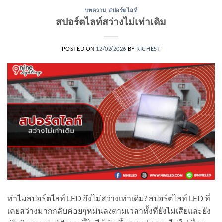
บทความ
,
สปอร์ตไลท์
สปอร์ตไลท์สว่างไม่เท่าเดิม
POSTED ON
12/02/2026
BY
RICHEST
ทำไมสปอร์ตไลท์ LED ถึงไม่สว่างเท่าเดิม? สปอร์ตไลท์ LED ที่
เคยสว่างมากกลับค่อยๆหม่นลงตามเวลาทั้งที่ยังไม่เสียและยัง