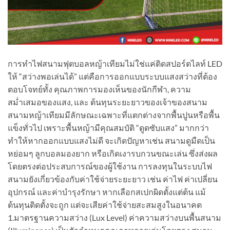
การทำไฟสนามฟุตบอลหญ้าเทียมไม่ใช่แค่ติดสปอร์ตไลท์ LED
ให้ “สว่างพอเล่นได้” แต่คือการออกแบบระบบแสงสว่างที่ต้อง
ตอบโจทย์ทั้ง คุณภาพการมองเห็นของนักกีฬา, ความ
สม่ำเสมอของแสง, และ ต้นทุนระยะยาวของเจ้าของสนาม
สนามหญ้าเทียมมีลักษณะเฉพาะที่แตกต่างจากพื้นปูนหรือพื้น
แข็งทั่วไป เพราะพื้นหญ้ามีคุณสมบัติ “ดูดซับแสง” มากกว่า
ทำให้หากออกแบบแสงไม่ดี จะเกิดปัญหาเช่น สนามดูมืดเป็น
หย่อมๆ ลูกบอลมองยาก หรือเกิดเงารบกวนขณะเล่น ซึ่งส่งผล
โดยตรงต่อประสบการณ์ของผู้ใช้งาน การลงทุนในระบบไฟ
สนามยังเกี่ยวข้องกับค่าใช้จ่ายระยะยาว เช่น ค่าไฟ ค่าเปลี่ยน
อุปกรณ์ และค่าบำรุงรักษา หากเลือกสเปกผิดตั้งแต่ต้น แม้
ต้นทุนติดตั้งจะถูก แต่จะเสียค่าใช้จ่ายสะสมสูงในอนาคต
1.มาตรฐานความสว่าง (Lux Level) ค่าความสว่างบนพื้นสนาม