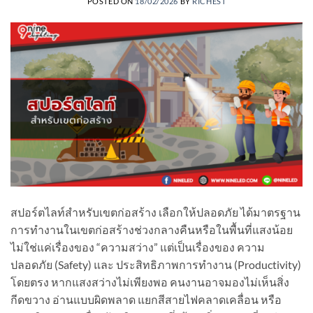
POSTED ON
18/02/2026
BY
RICHEST
สปอร์ตไลท์สำหรับเขตก่อสร้าง เลือกให้ปลอดภัย ได้มาตรฐาน
การทำงานในเขตก่อสร้างช่วงกลางคืนหรือในพื้นที่แสงน้อย
ไม่ใช่แค่เรื่องของ “ความสว่าง” แต่เป็นเรื่องของ ความ
ปลอดภัย (Safety) และ ประสิทธิภาพการทำงาน (Productivity)
โดยตรง หากแสงสว่างไม่เพียงพอ คนงานอาจมองไม่เห็นสิ่ง
กีดขวาง อ่านแบบผิดพลาด แยกสีสายไฟคลาดเคลื่อน หรือ