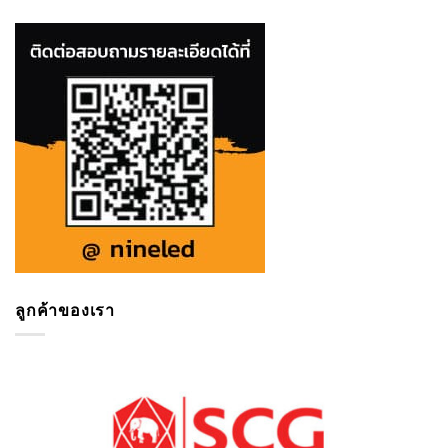
ลูกค้าของเรา