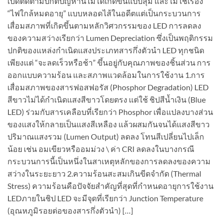
เปิดติดตามปกติปัญหานี้ไม่ได้เกิดขึ้นแบบสุ่ม และไม่ใช่เรื่อง
“ไฟใกล้หมดอายุ” แบบหลอดไส้ในอดีตแต่เป็นกระบวนการ
เสื่อมสภาพที่เกิดขึ้นตามหลักวิศวกรรมของ LED การลดลง
ของความสว่างเรียกว่า Lumen Depreciation ซึ่งเป็นพฤติกรรม
ปกติของแหล่งกำเนิดแสงประเภทสารกึ่งตัวนำ LED ทุกชนิด
เพียงแต่ “จะลดเร็วหรือช้า” ขึ้นอยู่กับคุณภาพของชิ้นส่วน การ
ออกแบบความร้อน และสภาพแวดล้อมในการใช้งาน 1.การ
เสื่อมสภาพของสารฟอสฟอรัส (Phosphor Degradation) LED
สีขาวไม่ได้กำเนิดแสงสีขาวโดยตรง แต่ใช้ ชิปสีน้ำเงิน (Blue
LED) ร่วมกับสารเคลือบที่เรียกว่า Phosphor เพื่อแปลงบางส่วน
ของแสงให้กลายเป็นแสงสีเหลือง แล้วผสมกันจนได้แสงสีขาว
ปริมาณแสงรวม (Lumen Output) ลดลง โทนสีเปลี่ยนไปเล็ก
น้อย เช่น อมเขียวหรืออมม่วง \ ค่า CRI ลดลงในบางกรณี
กระบวนการนี้เป็นหนึ่งในสาเหตุหลักของการลดลงของความ
สว่างในระยะยาว 2.ความร้อนสะสมเกินขีดจำกัด (Thermal
Stress) ความร้อนคือปัจจัยสำคัญที่สุดที่กำหนดอายุการใช้งาน
LEDภายในชิป LED จะมีจุดที่เรียกว่า Junction Temperature
(อุณหภูมิรอยต่อของสารกึ่งตัวนำ) […]