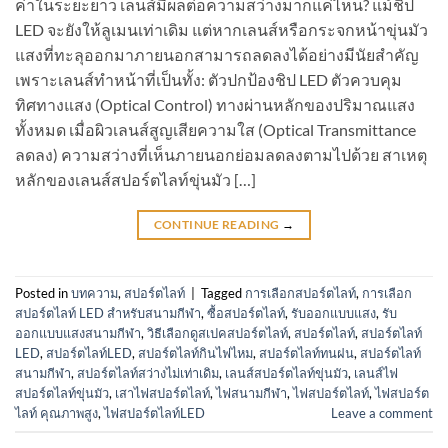
ค่าในระยะยาว เลนส์มีผลต่อความสว่างมากแค่ไหน? แม้ชิป
LED จะยังให้ลูเมนเท่าเดิม แต่หากเลนส์หรือกระจกหน้าขุ่นมัว
แสงที่ทะลุออกมาภายนอกสามารถลดลงได้อย่างมีนัยสำคัญ
เพราะเลนส์ทำหน้าที่เป็นทั้ง: ตัวปกป้องชิป LED ตัวควบคุม
ทิศทางแสง (Optical Control) ทางผ่านหลักของปริมาณแสง
ทั้งหมด เมื่อผิวเลนส์สูญเสียความใส (Optical Transmittance
ลดลง) ความสว่างที่เห็นภายนอกย่อมลดลงตามไปด้วย สาเหตุ
หลักของเลนส์สปอร์ตไลท์ขุ่นมัว […]
CONTINUE READING
→
Posted in
บทความ
,
สปอร์ตไลท์
|
Tagged
การเลือกสปอร์ตไลท์
,
การเลือก
สปอร์ตไลท์ LED สำหรับสนามกีฬา
,
ซื้อสปอร์ตไลท์
,
รับออกแบบแสง
,
รับ
ออกแบบแสงสนามกีฬา
,
วิธีเลือกดูสเปคสปอร์ตไลท์
,
สปอร์ตไลท์
,
สปอร์ตไลท์
LED
,
สปอร์ตไลท์LED
,
สปอร์ตไลท์กินไฟไหม
,
สปอร์ตไลท์ทนฝน
,
สปอร์ตไลท์
สนามกีฬา
,
สปอร์ตไลท์สว่างไม่เท่าเดิม
,
เลนส์สปอร์ตไลท์ขุ่นมัว
,
เลนส์ไฟ
สปอร์ตไลท์ขุ่นมัว
,
เสาไฟสปอร์ตไลท์
,
ไฟสนามกีฬา
,
ไฟสปอร์ตไลท์
,
ไฟสปอร์ต
ไลท์ คุณภาพสูง
,
ไฟสปอร์ตไลท์LED
Leave a comment