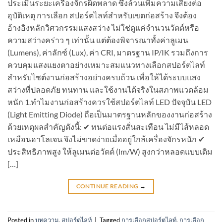
ประเมินระยะเครื่องจักรผิดพลาด ซึ่งล้วนเพิ่มความเสี่ยงต่อ
อุบัติเหตุ การเลือก สปอร์ตไลท์สำหรับเขตก่อสร้าง จึงต้อง
อ้างอิงหลักวิศวกรรมแสงสว่าง ไม่ใช่ดูแค่จำนวนวัตต์หรือ
ความสว่างคร่าว ๆ เท่านั้น แต่ต้องพิจารณาทั้งค่าลูเมน
(Lumens), ค่าลักซ์ (Lux), ค่า CRI, มาตรฐาน IP/IK รวมถึงการ
ควบคุมแสงแยงตาอย่างเหมาะสมแนวทางเลือกสปอร์ตไลท์
สำหรับไซต์งานก่อสร้างอย่างครบถ้วน เพื่อให้ได้ระบบแสง
สว่างที่ปลอดภัย ทนทาน และใช้งานได้จริงในสภาพแวดล้อม
หนัก 1.ทำไมงานก่อสร้างควรใช้สปอร์ตไลท์ LED ปัจจุบัน LED
(Light Emitting Diode) ถือเป็นมาตรฐานหลักของงานก่อสร้าง
ด้วยเหตุผลสำคัญดังนี้: ✔ ทนต่อแรงสั่นสะเทือน ไม่มีไส้หลอด
เหมือนฮาโลเจน จึงไม่ขาดง่ายเมื่ออยู่ใกล้เครื่องจักรหนัก ✔
ประสิทธิภาพสูง ให้ลูเมนต่อวัตต์ (lm/W) สูงกว่าหลอดแบบเดิม
[…]
CONTINUE READING
→
Posted in
บทความ
,
สปอร์ตไลท์
|
Tagged
การเลือกสปอร์ตไลท์
,
การเลือก