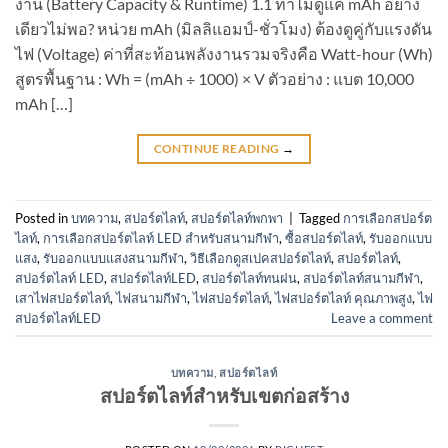
งาน (Battery Capacity & Runtime) 1.1 ทำไมดูแค่ mAh อย่าง
เดียวไม่พอ? หน่วย mAh (มิลลิแอมป์-ชั่วโมง) ต้องดูคู่กับแรงดัน
ไฟ (Voltage) ค่าที่สะท้อนพลังงานรวมจริงคือ Watt-hour (Wh)
สูตรพื้นฐาน : Wh = (mAh ÷ 1000) × V ตัวอย่าง : แบต 10,000
mAh […]
CONTINUE READING
→
Posted in
บทความ
,
สปอร์ตไลท์
,
สปอร์ตไลท์พกพา
|
Tagged
การเลือกสปอร์ต
ไลท์
,
การเลือกสปอร์ตไลท์ LED สำหรับสนามกีฬา
,
ซื้อสปอร์ตไลท์
,
รับออกแบบ
แสง
,
รับออกแบบแสงสนามกีฬา
,
วิธีเลือกดูสเปคสปอร์ตไลท์
,
สปอร์ตไลท์
,
สปอร์ตไลท์ LED
,
สปอร์ตไลท์LED
,
สปอร์ตไลท์ทนฝน
,
สปอร์ตไลท์สนามกีฬา
,
เสาไฟสปอร์ตไลท์
,
ไฟสนามกีฬา
,
ไฟสปอร์ตไลท์
,
ไฟสปอร์ตไลท์ คุณภาพสูง
,
ไฟ
สปอร์ตไลท์LED
Leave a comment
บทความ
,
สปอร์ตไลท์
สปอร์ตไลท์สำหรับเขตก่อสร้าง