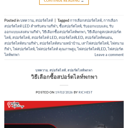
CONTINUE READING
→
Posted in
บทความ
,
สปอร์ตไลท์
|
Tagged
การเลือกสปอร์ตไลท์
,
การเลือก
สปอร์ตไลท์ LED สำหรับสนามกีฬา
,
ซื้อสปอร์ตไลท์
,
รับออกแบบแสง
,
รับ
ออกแบบแสงสนามกีฬา
,
วิธีเลือกซื้อสปอร์ตไลท์พกพา
,
วิธีเลือกดูสเปคสปอร์ต
ไลท์
,
สปอร์ตไลท์
,
สปอร์ตไลท์ LED
,
สปอร์ตไลท์LED
,
สปอร์ตไลท์ทนฝน
,
สปอร์ตไลท์สนามกีฬา
,
สปอร์ตไลท์สนามหน้าบ้าน
,
เสาไฟสปอร์ตไลท์
,
ไฟสนาม
กีฬา
,
ไฟสปอร์ตไลท์
,
ไฟสปอร์ตไลท์ คุณภาพสูง
,
ไฟสปอร์ตไลท์LED
,
ไฟสปอร์ต
ไลท์พกพา
Leave a comment
บทความ
,
สปอร์ตไลท์
,
สปอร์ตไลท์พกพา
วิธีเลือกซื้อสปอร์ตไลท์พกพา
POSTED ON
19/02/2026
BY
RICHEST