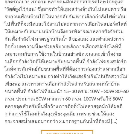
จอดรถอย่างไรก็ตาม หลายคนมักเลือกสปอร์ตไลท์โดยดูแค่
“วัตต์สูงไว้ก่อน” ซึ่งอาจทำให้แสงสว่างจ้าเกินไป แสบตา หรือ
รบกวนเพื่อนบ้านได้ ในทางกลับกัน หากเลือกกำลังไฟต่ำเกิน
ไป พื้นที่ก็จะมืดและใช้งานไม่สะดวก การเลือกไฟสปอร์ตไลท์
ให้เหมาะกับสนามหน้าบ้านจึงควรพิจารณาหลายปัจจัยร่วม
กัน ทั้งกำลังไฟ มาตรฐานกันน้ำ สีของแสง และตำแหน่งการ
ติดตั้ง บทความนี้จะช่วยอธิบายหลักการเลือกสปอร์ตไลท์ที่
เหมาะสมกับการใช้งานในบ้านอย่างชัดเจนและเข้าใจง่าย
1.เลือกกำลังวัตต์ให้เหมาะกับขนาดพื้นที่ กำลังไฟของสปอร์ต
ไลท์ควรสัมพันธ์กับขนาดพื้นที่ที่ต้องการส่องสว่าง หากเลือก
กำลังไฟไม่เหมาะสม อาจทำให้เกิดแสงจ้าเกินไปหรือสว่างไม่
เพียงพอ แนวทางการเลือกกำลังไฟสำหรับสนามหน้าบ้าน
ขนาดพื้นที่ กำลังไฟที่แนะนำ 15–30 ตร.ม. 10W – 30W 30–60
ตร.ม. ประมาณ 50W มากกว่า 60 ตร.ม. 100W หรือใช้ 50W
หลายจุด สำหรับพื้นที่กว้าง การติดตั้งไฟหลายจุดมักให้ผลดี
กว่าการใช้โคมกำลังสูงเพียงจุดเดียว เพราะช่วยให้แสง
กระจายสม่ำเสมอมากกว่า 2.มาตรฐานกันน้ำที่ต้องมี […]