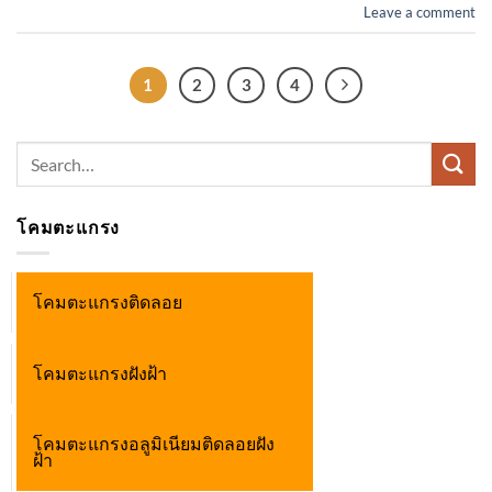
Leave a comment
1
2
3
4
Search
for:
โคมตะแกรง
โคมตะแกรงติดลอย
โคมตะแกรงฝังฝ้า
โคมตะแกรงอลูมิเนียมติดลอยฝัง
ฝ้า