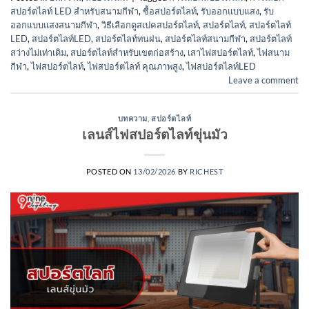
สปอร์ตไลท์ LED สำหรับสนามกีฬา
,
ซื้อสปอร์ตไลท์
,
รับออกแบบแสง
,
รับ
ออกแบบแสงสนามกีฬา
,
วิธีเลือกดูสเปคสปอร์ตไลท์
,
สปอร์ตไลท์
,
สปอร์ตไลท์
LED
,
สปอร์ตไลท์LED
,
สปอร์ตไลท์ทนฝน
,
สปอร์ตไลท์สนามกีฬา
,
สปอร์ตไลท์
สว่างไม่เท่าเดิม
,
สปอร์ตไลท์สำหรับเขตก่อสร้าง
,
เสาไฟสปอร์ตไลท์
,
ไฟสนาม
กีฬา
,
ไฟสปอร์ตไลท์
,
ไฟสปอร์ตไลท์ คุณภาพสูง
,
ไฟสปอร์ตไลท์LED
Leave a comment
บทความ
,
สปอร์ตไลท์
เลนส์ไฟสปอร์ตไลท์ขุ่นมัว
POSTED ON
13/02/2026
BY
RICHEST