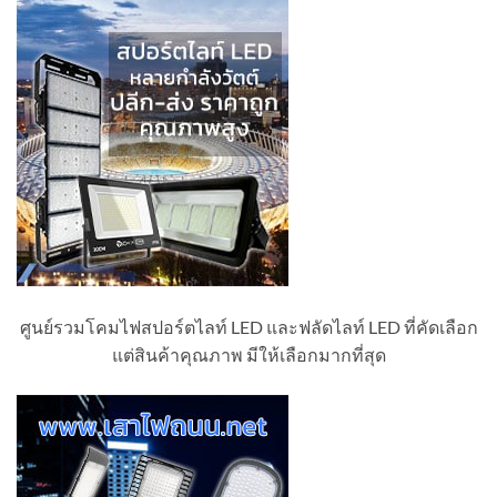
ศูนย์รวมโคมไฟสปอร์ตไลท์ LED และฟลัดไลท์ LED ที่คัดเลือก
แต่สินค้าคุณภาพ มีให้เลือกมากที่สุด