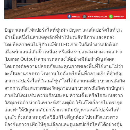
ปัญหาเลนส์ไฟสปอร์ตไลท์ขุ่นมัว ปัญหา เลนส์สปอร์ตไลท์ขุ่น
มัว เป็นหนึ่งในสาเหตุหลักที่ทำให้ประสิทธิภาพแสงลดลง
โดยที่หลายคนไม่รู้ตัว แม้ชิป LED ภายในยังทำงานปกติ แต่
เมื่อหน้าเลนส์เกิดฝ้า เหลือง หรือมีคราบสะสม ค่าความสว่าง
(Lumen Output) สามารถลดลงได้อย่างมีนัยสำคัญ ส่งผล
โดยตรงต่อความปลอดภัยและคุณภาพของพื้นที่ใช้งาน ไม่ว่า
จะเป็นลานจอดรถ โรงงาน โกดัง หรือพื้นที่กลางแจ้ง ที่สำคัญ
อาการสปอร์ตไลท์ “เลนส์ขุ่น” ไม่ได้มีสาเหตุเดียว บางกรณีเกิด
จากการเสื่อมสภาพของวัสดุภายนอก บางกรณีเกิดจากปัญหา
ภายในโคม เช่น ความร้อนสะสม ความชื้น หรือไอระเหยจาก
วัสดุเกรดต่ำ หากวิเคราะห์สาเหตุผิด วิธีแก้ไขก็อาจไม่ตรงจุด
และทำให้ปัญหากลับมาเร็วกว่าเดิมปัญหาเลนส์สปอร์ตไลท์
ขุ่นมัว ตั้งแต่สาเหตุจริง วิธีแก้ไขที่ถูกต้อง ไปจนถึงแนวทาง
ป้องกันถาวร เพื่อให้คุณเลือกและดูแลสปอร์ตไลท์ได้อย่างคุ้ม