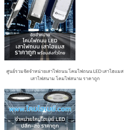
ศูนย์รวมจัดจำหน่ายเสาไฟถนน โคมไฟถนน LED เสาไฮแมส
เสาไฟสนาม โคมไฟสนาม ราคาถูก