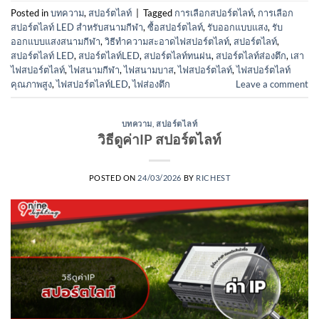
Posted in
บทความ
,
สปอร์ตไลท์
|
Tagged
การเลือกสปอร์ตไลท์
,
การเลือก
สปอร์ตไลท์ LED สำหรับสนามกีฬา
,
ซื้อสปอร์ตไลท์
,
รับออกแบบแสง
,
รับ
ออกแบบแสงสนามกีฬา
,
วิธีทำความสะอาดไฟสปอร์ตไลท์
,
สปอร์ตไลท์
,
สปอร์ตไลท์ LED
,
สปอร์ตไลท์LED
,
สปอร์ตไลท์ทนฝน
,
สปอร์ตไลท์ส่องตึก
,
เสา
ไฟสปอร์ตไลท์
,
ไฟสนามกีฬา
,
ไฟสนามบาส
,
ไฟสปอร์ตไลท์
,
ไฟสปอร์ตไลท์
คุณภาพสูง
,
ไฟสปอร์ตไลท์LED
,
ไฟส่องตึก
Leave a comment
บทความ
,
สปอร์ตไลท์
วิธีดูค่าIP สปอร์ตไลท์
POSTED ON
24/03/2026
BY
RICHEST