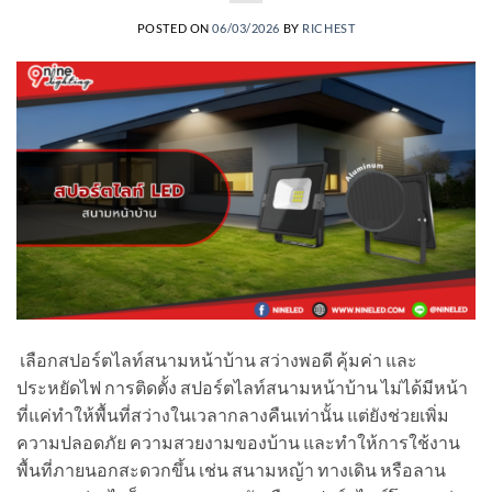
POSTED ON
06/03/2026
BY
RICHEST
เลือกสปอร์ตไลท์สนามหน้าบ้าน สว่างพอดี คุ้มค่า และ
ประหยัดไฟ การติดตั้ง สปอร์ตไลท์สนามหน้าบ้าน ไม่ได้มีหน้า
ที่แค่ทำให้พื้นที่สว่างในเวลากลางคืนเท่านั้น แต่ยังช่วยเพิ่ม
ความปลอดภัย ความสวยงามของบ้าน และทำให้การใช้งาน
พื้นที่ภายนอกสะดวกขึ้น เช่น สนามหญ้า ทางเดิน หรือลาน