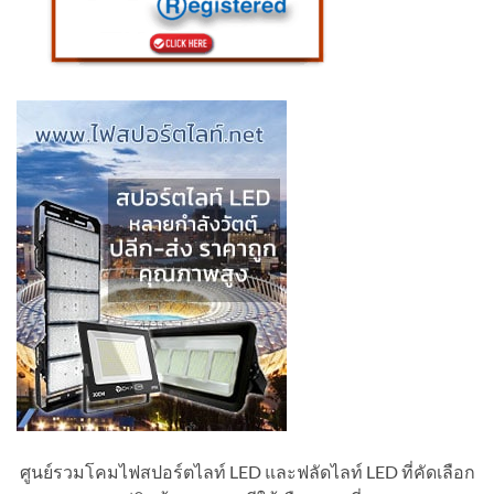
ศูนย์รวมโคมไฟสปอร์ตไลท์ LED และฟลัดไลท์ LED ที่คัดเลือก