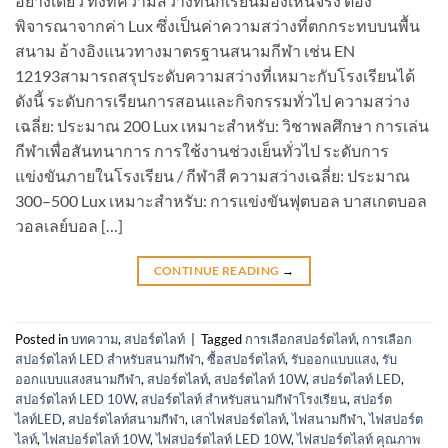
อย่างเดียว ทั้งที่ความสว่างที่นักเรียนมองเห็นจริง ต้อง
พิจารณาจากค่า Lux ซึ่งเป็นค่าความสว่างที่ตกกระทบบนพื้น
สนาม อ้างอิงแนวทางมาตรฐานสนามกีฬา เช่น EN
12193สามารถสรุประดับความสว่างที่เหมาะกับโรงเรียนได้
ดังนี้ ระดับการเรียนการสอนและกิจกรรมทั่วไป ความสว่าง
เฉลี่ย: ประมาณ 200 Lux เหมาะสำหรับ: วิชาพลศึกษา การเล่น
กีฬาเพื่อสันทนาการ การใช้งานช่วงเย็นทั่วไป ระดับการ
แข่งขันภายในโรงเรียน / กีฬาสี ความสว่างเฉลี่ย: ประมาณ
300–500 Lux เหมาะสำหรับ: การแข่งขันฟุตบอล บาสเกตบอล
วอลเลย์บอล […]
CONTINUE READING
→
Posted in
บทความ
,
สปอร์ตไลท์
|
Tagged
การเลือกสปอร์ตไลท์
,
การเลือก
สปอร์ตไลท์ LED สำหรับสนามกีฬา
,
ซื้อสปอร์ตไลท์
,
รับออกแบบแสง
,
รับ
ออกแบบแสงสนามกีฬา
,
สปอร์ตไลท์
,
สปอร์ตไลท์ 10W
,
สปอร์ตไลท์ LED
,
สปอร์ตไลท์ LED 10W
,
สปอร์ตไลท์ สำหรับสนามกีฬาโรงเรียน
,
สปอร์ต
ไลท์LED
,
สปอร์ตไลท์สนามกีฬา
,
เสาไฟสปอร์ตไลท์
,
ไฟสนามกีฬา
,
ไฟสปอร์ต
ไลท์
,
ไฟสปอร์ตไลท์ 10W
,
ไฟสปอร์ตไลท์ LED 10W
,
ไฟสปอร์ตไลท์ คุณภาพ