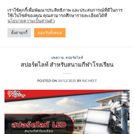
Skip
จำหน่ายโคมตะแกรง ทุกรูปแบบ
เราใช้คุกกี้เพื่อพัฒนาประสิทธิภาพ และประสบการณ์ที่ดีในการ
to
ใช้เว็บไซต์ของคุณ คุณสามารถศึกษารายละเอียดได้ที่
content
0
นโยบายความเป็นส่วนตัว
ตั้งค่าคุกกี้
ยอมรับทั้งหมด
TAG ARCHIVES:
ไฟสปอร์ตไลท์ LED 10W
บทความ
,
สปอร์ตไลท์
สปอร์ตไลท์ สำหรับสนามกีฬาโรงเรียน
POSTED ON
30/12/2025
BY
RICHEST