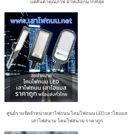
แต่สินค้าคุณภาพ มีให้เลือกมากที่สุด
ศูนย์รวมจัดจำหน่ายเสาไฟถนน โคมไฟถนน LED เสาไฮแมส
เสาไฟสนาม โคมไฟสนาม ราคาถูก