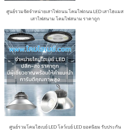
ศูนย์รวมจัดจำหน่ายเสาไฟถนน โคมไฟถนน LED เสาไฮแมส
เสาไฟสนาม โคมไฟสนาม ราคาถูก
ศูนย์รวมโคมไฮเบย์ LED โลว์เบย์ LED ยอดนิยม รับประกัน