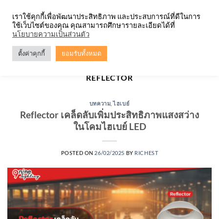
Skip
จำหน่ายโคมตะแกรง ทุกรูปแบบ
เราใช้คุกกี้เพื่อพัฒนาประสิทธิภาพ และประสบการณ์ที่ดีในการ
to
ใช้เว็บไซต์ของคุณ คุณสามารถศึกษารายละเอียดได้ที่
content
0
นโยบายความเป็นส่วนตัว
ตั้งค่าคุกกี้
ยอมรับทั้งหมด
TAG ARCHIVES:
5 ประโยชน์ของ HIGH BAY
REFLECTOR
บทความ
,
ไฮเบย์
Reflector เคล็ดลับเพิ่มประสิทธิภาพแสงสว่าง
ในโคมไฮเบย์ LED
POSTED ON
26/02/2025
BY
RICHEST