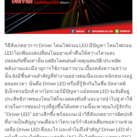
วิธีสังเกตอาการ Driver โคมไฟถนน LED มีปัญหา โคมไฟถนน
LED ไม่เพียงแต่เปลี่ยนโฉมยามค่ำคืนให้สว่างไสวและ
ปลอดภัยขึ้นเท่านั้น แต่ยังโดดเด่นด้วยคุณสมบัติ ประหยัด
พลังงานและมีอายุการใช้งานยาวนาน เบื้องหลังความสว่าง
นั้น ยังมีชิ้นส่วนสำคัญที่ทำงานอย่างต่อเนื่องและหนักหน่วงอยู่
ตลอดเวลา นั่นคือ Driver LED หรือที่รู้จักกันในชื่อ บัลลาสต์
อิเล็กทรอนิกส์ หากไดรเวอร์มีปัญหา แม้หลอด LED จะยังดีอยู่
ประสิทธิภาพของโคมไฟก็จะลดลงทันที และอาจนำไปสู่ ค่าใช้
จ่ายในการซ่อมบำรุงที่สูงขึ้นได้บทความนี้จะพาคุณไปรู้จักกับ
“Driver LED” อย่างลึกซึ้ง พร้อมแนะนำวิธีสังเกตอาการผิดปกติ
ที่อาจเป็นสัญญาณเตือนว่าไดรเวอร์กำลังส่งเสียงขอความช่วย
เหลือ Driver LED คืออะไร และทำไมถึงสำคัญ? Driver LED ทำ
หน้าที่ แปลงไฟฟ้ากระแสสลับ (AC) เป็นไฟฟ้ากระแสตรง (DC)