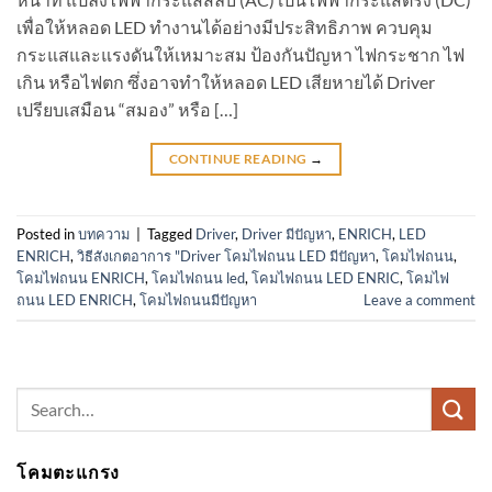
เพื่อให้หลอด LED ทำงานได้อย่างมีประสิทธิภาพ ควบคุม
กระแสและแรงดันให้เหมาะสม ป้องกันปัญหา ไฟกระชาก ไฟ
เกิน หรือไฟตก ซึ่งอาจทำให้หลอด LED เสียหายได้ Driver
เปรียบเสมือน “สมอง” หรือ […]
CONTINUE READING
→
Posted in
บทความ
|
Tagged
Driver
,
Driver มีปัญหา
,
ENRICH
,
LED
ENRICH
,
วิธีสังเกตอาการ "Driver โคมไฟถนน LED มีปัญหา
,
โคมไฟถนน
,
โคมไฟถนน ENRICH
,
โคมไฟถนน led
,
โคมไฟถนน LED ENRIC
,
โคมไฟ
ถนน LED ENRICH
,
โคมไฟถนนมีปัญหา
Leave a comment
Search
for:
โคมตะแกรง