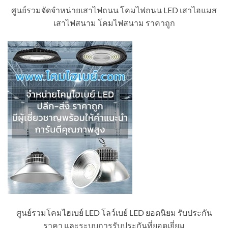
ศูนย์รวมจัดจำหน่ายเสาไฟถนน โคมไฟถนน LED เสาไฮแมส
เสาไฟสนาม โคมไฟสนาม ราคาถูก
ศูนย์รวมโคมไฮเบย์ LED โลว์เบย์ LED ยอดนิยม รับประกัน
ราคา และระบบการรับประกันที่ยอดเยี่ยม