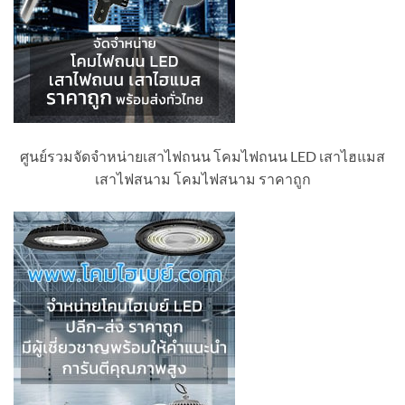
ศูนย์รวมจัดจำหน่ายเสาไฟถนน โคมไฟถนน LED เสาไฮแมส
เสาไฟสนาม โคมไฟสนาม ราคาถูก