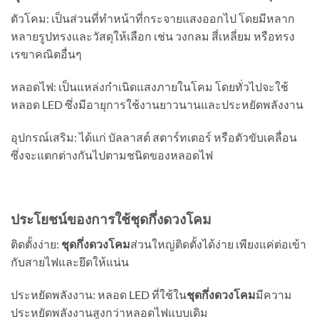
ตัวโคม: เป็นส่วนที่ทำหน้าที่กระจายแสงออกไป โดยมีหลาก
หลายรูปทรงและวัสดุให้เลือก เช่น วงกลม สี่เหลี่ยม หรือทรง
เรขาคณิตอื่นๆ
หลอดไฟ: เป็นแหล่งกำเนิดแสงภายในโคม โดยทั่วไปจะใช้
หลอด LED ซึ่งมีอายุการใช้งานยาวนานและประหยัดพลังงาน
อุปกรณ์เสริม: ได้แก่ บัลลาสต์ สตาร์ทเตอร์ หรือตัวขับเคลื่อน
ซึ่งจะแตกต่างกันไปตามชนิดของหลอดไฟ
ประโยชน์ของการใช้ชุดกึ่งดวงโคม
ติดตั้งง่าย:
ชุดกึ่งดวงโคม
ส่วนใหญ่ติดตั้งได้ง่าย เพียงแค่ต่อเข้า
กับสายไฟและยึดให้แน่น
ประหยัดพลังงาน: หลอด LED ที่ใช้ใน
ชุดกึ่งดวงโคม
มีความ
ประหยัดพลังงานสูงกว่าหลอดไฟแบบเดิม