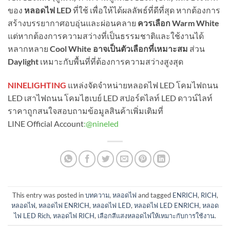
ของ
หลอดไฟ LED
ที่ใช้ เพื่อให้ได้ผลลัพธ์ที่ดีที่สุด หากต้องการ
สร้างบรรยากาศอบอุ่นและผ่อนคลาย
ควรเลือก Warm White
แต่หากต้องการความสว่างที่เป็นธรรมชาติและใช้งานได้
หลากหลาย
Cool White อาจเป็นตัวเลือกที่เหมาะสม
ส่วน
Daylight
เหมาะกับพื้นที่ที่ต้องการความสว่างสูงสุด
NINELIGHTING
แหล่งจัดจำหน่ายหลอดไฟ LED โคมไฟถนน
LED เสาไฟถนน โคมไฮเบย์ LED สปอร์ตไลท์ LED ดาวน์ไลท์
ราคาถูกสนใจสอบถามข้อมูลสินค้าเพิ่มเติมที่
LINE Official Account
:
@nineled
This entry was posted in
บทความ
,
หลอดไฟ
and tagged
ENRICH
,
RICH
,
หลอดไฟ
,
หลอดไฟ ENRICH
,
หลอดไฟ LED
,
หลอดไฟ LED ENRICH
,
หลอด
ไฟ LED Rich
,
หลอดไฟ RICH
,
เลือกสีแสงหลอดไฟให้เหมาะกับการใช้งาน
.