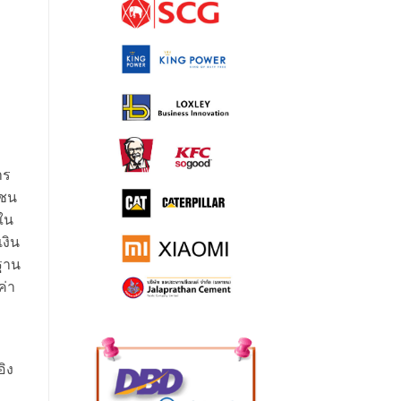
าร
มชน
ใน
งิน
รฐาน
ค่า
ิง