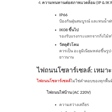
ความทนทานต่อสภาพแวดล้อม (
IP & IK 
IP66
ป้องกันฝุ่นสมบูรณ์ และทนน้ำฝ
IK08
ขึ้นไป
รองรับแรงกระแทกจากกิ่งไม้หร
วัสดุตัวโคม
ควรเป็น อะลูมิเนียมหล่อขึ้นร
ยาวนาน
ไฟถนนโซลาร์เซลล์: เหมาะกั
ไฟถนนโซลาร์เซลล์
ไม่ใช่คำตอบของทุกพื้นท
ไฟถนนไฟบ้าน (
AC 220V)
ความสว่างเสถียร