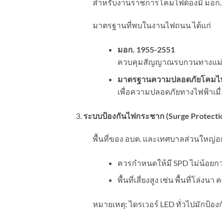
สำหรับงานราชการโคมไฟต้องมี มอก. อ
มาตรฐานที่พบในงานไฟถนน ได้แก่
มอก.
1955-2551
ควบคุมสัญญาณรบกวนทางแม่เห
มาตรฐานความปลอดภัยโคมไฟ 
เพื่อความปลอดภัยทางไฟฟ้าเม
ระบบป้องกันไฟกระชาก (
Surge Protecti
พื้นที่ของ อบต. และเทศบาลส่วนใหญ่อยู
ควรกำหนดให้มี SPD ไม่น้อยกว
พื้นที่เสี่ยงสูง เช่น พื้นที่โล่ง
หมายเหตุ: ไดรเวอร์ LED ทั่วไปมักป้อง