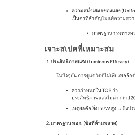
ความสม่ำเสมอของแสง (
Unifo
เป็นค่าที่สำคัญไม่แพ้ความสว่าง
มาตรฐานกรมทางหลว
เจาะสเปค
ที่เหมาะสม
ประสิทธิภาพแสง (
Luminous Efficacy)
ในปัจจุบัน การดูแค่วัตต์ไม่เพียงพออี
ควรกำหนดใน TOR ว่า
ประสิทธิภาพแสงไม่ต่ำกว่า 1
เหตุผลคือ ยิ่ง lm/W สูง → ยิ
มาตรฐาน มอก. (ข้อที่ห้ามพลาด)