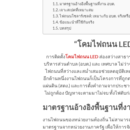
มาตรฐานอ้างอิงพื้นฐานที่งาน อบต.
เจาะสเปคที่เหมาะสม
ไฟถนนโซลาร์เซลล์: เหมาะกับ อบต. จริงหรือ
ข้อแนะนำที่ใช้กันจริง
บทสรุป
“
โคมไฟถนน
LE
การติดตั้ง
โคมไฟถนน LED
ส่องสว่างสาธาร
บริหารส่วนตำบล (อบต.) และ เทศบาล ไม่ว
ไฟถนนที่สว่างและสม่ำเสมอช่วยลดอุบัติเ
อีกด้านหนึ่งงานไฟถนนก็เป็นโครงการที่ถูก
แผ่นดิน (สตง.) และการตั้งคำถามจากประชาชน
ไม่ถูกต้อง ปัญหาจะตามมาไม่จบ ทั้งไฟดับก
มาตรฐานอ้างอิงพื้นฐานที่ง
งานไฟถนนของหน่วยงานท้องถิ่น ไม่สามารถ
มาตรฐานจากหน่วยงานภาครัฐ เพื่อให้การจั