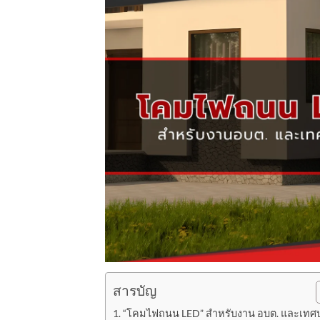
สารบัญ
“โคมไฟถนน LED” สำหรับงาน อบต. และเทศ