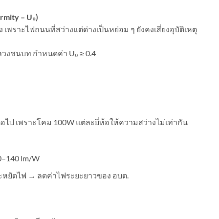
rmity – U
₀
)
 เพราะไฟถนนที่สว่างแต่ด่างเป็นหย่อม ๆ ยังคงเสี่ยงอุบัติเหตุ
งชนบท กำหนดค่า U₀ ≥ 0.4
กต่อไป เพราะโคม 100W แต่ละยี่ห้อให้ความสว่างไม่เท่ากัน
20–140 lm/W
่งประหยัดไฟ → ลดค่าไฟระยะยาวของ อบต.