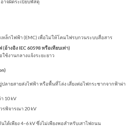
าจผิดระเบียบพัสดุ
ล็กไฟฟ้า (EMC) เพื่อไม่ให้โคมไฟรบกวนระบบสื่อสาร
(อ้างอิง
IEC 60598
หรือเทียบเท่า)
ื่อใช้งานกลางแจ้งระยะยาว
on)
่ปลายสายส่งไฟฟ้า หรือพื้นที่โล่ง เสี่ยงต่อไฟกระชากจากฟ้าผ่า
่า 10 kV
นา ควรพิจารณา 20 kV
กันได้เพียง 4–6 kV ซึ่งไม่เพียงพอสำหรับเสาไฟถนน